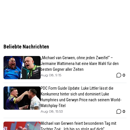
Beliebte Nachrichten
„Michael van Gerwen, ohne jeden Zweifel“ –
Jermaine Wattimena hat eine klare Wahl für den
besten Gegner aller Zeiten
0
Aug 08, 9:15
PDC Form Guide Update: Luke Littler lässt die
Konkurrenz hinter sich und dominiert Luke
Humphries und Gerwyn Price nach seinem World-
Matchplay-Titel
0
Aug 08, 15:53
Michael van Gerwen feiert besonderen Tag mit
Tochter Zoë: „Ich bin so stolz auf dich“