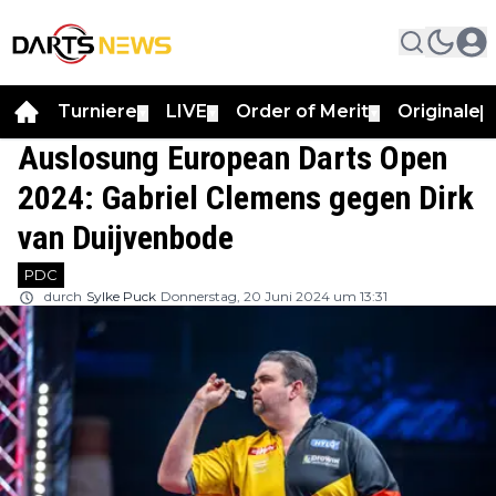
Turniere
LIVE
Order of Merit
Originale
▼
▼
▼
▼
Auslosung European Darts Open
2024: Gabriel Clemens gegen Dirk
van Duijvenbode
PDC
durch
Sylke Puck
Donnerstag, 20 Juni 2024 um 13:31