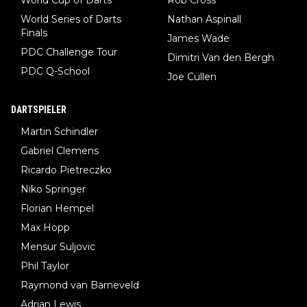
World Cup of Darts
Rob Cross
World Series of Darts
Nathan Aspinall
Finals
James Wade
PDC Challenge Tour
Dimitri Van den Bergh
PDC Q-School
Joe Cullen
DARTSPIELER
Martin Schindler
Gabriel Clemens
Ricardo Pietreczko
Niko Springer
Florian Hempel
Max Hopp
Mensur Suljovic
Phil Taylor
Raymond van Barneveld
Adrian Lewis