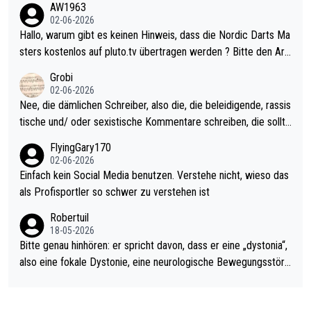
AW1963
Allerdings ist Mitchell Lawrie als Nummer 1 der Welt eh qualifi
02-06-2026
ziert. Somit ändert die automatische Qualifikation des Weltmei
Hallo, warum gibt es keinen Hinweis, dass die Nordic Darts Ma
sters erstmal nichts. Ich denke sie wollen damit für nächstes J
sters kostenlos auf pluto.tv übertragen werden ? Bitte den Arti
ahr vorsorgen, denn da ist er alt genug für die PDC und wird w
kel aktualisieren, danke!
Grobi
ohl wenig WDF Turniere spielen. Dies war bei Archie Self letzt
02-06-2026
es Jahr der Fall. Er musste als amtierender Weltmeister durch
Nee, die dämlichen Schreiber, also die, die beleidigende, rassis
den Qualifier und ich glaube kaum, dass Mitchel sich das (in Ve
tische und/ oder sexistische Kommentare schreiben, die sollte
gas) antun würde, wenn er doch eigentlich die PDC-WM als Zi
n das einfach mal bleiben lassen. Sollten besser mal ihr eigene
FlyingGary170
el hat.
s Leben in den Griff kriegen. Nur eins wundert mich: Luke Little
02-06-2026
r war doch neulich erst derjenige, der über Social Media GvV p
Einfach kein Social Media benutzen. Verstehe nicht, wieso das
rovoziert hat. Und Littlers Mutter schießt öfters mal gegen Ric
als Profisportler so schwer zu verstehen ist
ardo Pietreczko auf Social Media. Hmmmm. Finde den Fehler!
Robertuil
18-05-2026
Bitte genau hinhören: er spricht davon, dass er eine „dystonia“,
also eine fokale Dystonie, eine neurologische Bewegungsstöru
ng, bei der unkontrolliert Bewegungen und Krämpfe erzeugt w
erden, im Arm hat. Und, dass Medikamente ihm helfen! Ich glau