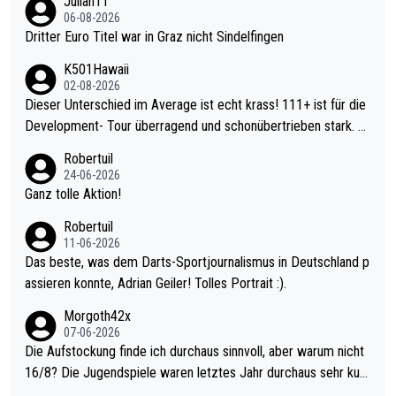
Julian11
06-08-2026
Dritter Euro Titel war in Graz nicht Sindelfingen
K501Hawaii
02-08-2026
Dieser Unterschied im Average ist echt krass! 111+ ist für die
Development- Tour überragend und schonübertrieben stark. U
nter 60 im Ave dagegen eigentlich schon zu schwach - gerade
Robertuil
mal 40+ erst recht. Da gewinnst keinen Blumentopf - ist ja noc
24-06-2026
h krasser wie ein Pokalspiel eines Kreisligisten vs einem Bund
Ganz tolle Aktion!
esligisten.
Robertuil
11-06-2026
Das beste, was dem Darts-Sportjournalismus in Deutschland p
assieren konnte, Adrian Geiler! Tolles Portrait :).
Morgoth42x
07-06-2026
Die Aufstockung finde ich durchaus sinnvoll, aber warum nicht
16/8? Die Jugendspiele waren letztes Jahr durchaus sehr kurz
weilig und besser anzuschauen, als manch Erwachsenenspiel.