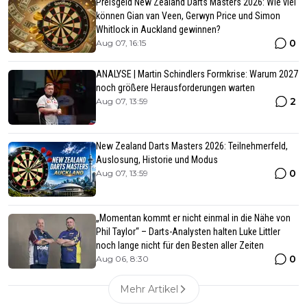
Preisgeld New Zealand Darts Masters 2026: Wie viel
können Gian van Veen, Gerwyn Price und Simon
Whitlock in Auckland gewinnen?
0
Aug 07, 16:15
ANALYSE | Martin Schindlers Formkrise: Warum 2027
noch größere Herausforderungen warten
2
Aug 07, 13:59
New Zealand Darts Masters 2026: Teilnehmerfeld,
Auslosung, Historie und Modus
0
Aug 07, 13:59
„Momentan kommt er nicht einmal in die Nähe von
Phil Taylor“ – Darts-Analysten halten Luke Littler
noch lange nicht für den Besten aller Zeiten
0
Aug 06, 8:30
Mehr Artikel