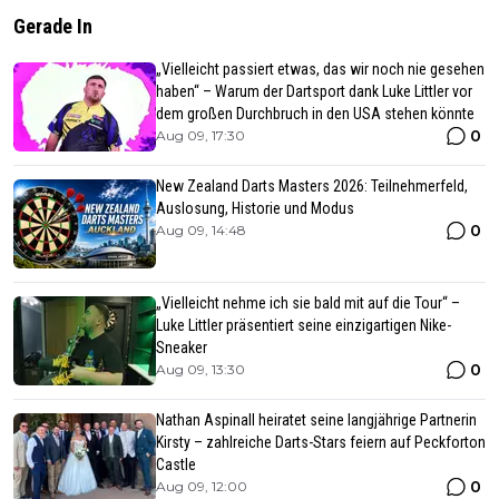
Gerade In
„Vielleicht passiert etwas, das wir noch nie gesehen
haben“ – Warum der Dartsport dank Luke Littler vor
dem großen Durchbruch in den USA stehen könnte
0
Aug 09, 17:30
New Zealand Darts Masters 2026: Teilnehmerfeld,
Auslosung, Historie und Modus
0
Aug 09, 14:48
„Vielleicht nehme ich sie bald mit auf die Tour“ –
Luke Littler präsentiert seine einzigartigen Nike-
Sneaker
0
Aug 09, 13:30
Nathan Aspinall heiratet seine langjährige Partnerin
Kirsty – zahlreiche Darts-Stars feiern auf Peckforton
Castle
0
Aug 09, 12:00