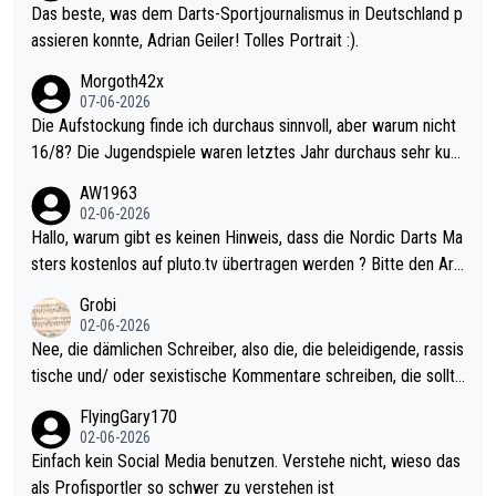
Das beste, was dem Darts-Sportjournalismus in Deutschland p
assieren konnte, Adrian Geiler! Tolles Portrait :).
Morgoth42x
07-06-2026
Die Aufstockung finde ich durchaus sinnvoll, aber warum nicht
16/8? Die Jugendspiele waren letztes Jahr durchaus sehr kurz
weilig und besser anzuschauen, als manch Erwachsenenspiel.
AW1963
Allerdings ist Mitchell Lawrie als Nummer 1 der Welt eh qualifi
02-06-2026
ziert. Somit ändert die automatische Qualifikation des Weltmei
Hallo, warum gibt es keinen Hinweis, dass die Nordic Darts Ma
sters erstmal nichts. Ich denke sie wollen damit für nächstes J
sters kostenlos auf pluto.tv übertragen werden ? Bitte den Arti
ahr vorsorgen, denn da ist er alt genug für die PDC und wird w
kel aktualisieren, danke!
Grobi
ohl wenig WDF Turniere spielen. Dies war bei Archie Self letzt
02-06-2026
es Jahr der Fall. Er musste als amtierender Weltmeister durch
Nee, die dämlichen Schreiber, also die, die beleidigende, rassis
den Qualifier und ich glaube kaum, dass Mitchel sich das (in Ve
tische und/ oder sexistische Kommentare schreiben, die sollte
gas) antun würde, wenn er doch eigentlich die PDC-WM als Zi
n das einfach mal bleiben lassen. Sollten besser mal ihr eigene
FlyingGary170
el hat.
s Leben in den Griff kriegen. Nur eins wundert mich: Luke Little
02-06-2026
r war doch neulich erst derjenige, der über Social Media GvV p
Einfach kein Social Media benutzen. Verstehe nicht, wieso das
rovoziert hat. Und Littlers Mutter schießt öfters mal gegen Ric
als Profisportler so schwer zu verstehen ist