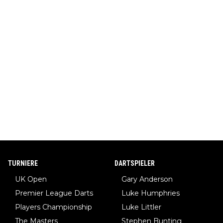
TURNIERE
DARTSPIELER
UK Open
Gary Anderson
Premier League Darts
Luke Humphries
Players Championship
Luke Littler
The Masters
Stephen Bunting