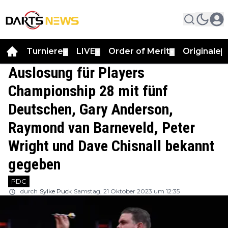
Turniere
LIVE
Order of Merit
Originale
▼
▼
▼
▼
Auslosung für Players
Championship 28 mit fünf
Deutschen, Gary Anderson,
Raymond van Barneveld, Peter
Wright und Dave Chisnall bekannt
gegeben
PDC
durch
Sylke Puck
Samstag, 21 Oktober 2023 um 12:35