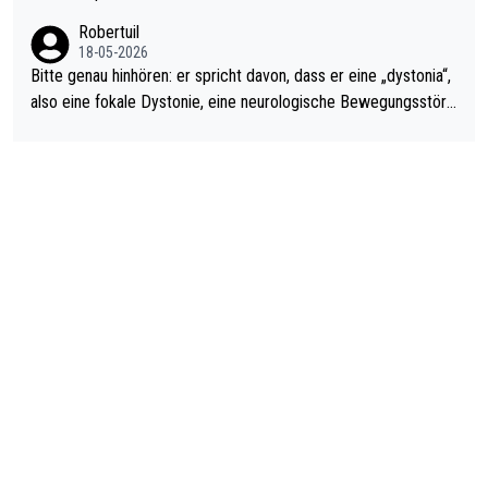
ardo Pietreczko auf Social Media. Hmmmm. Finde den Fehler!
Robertuil
18-05-2026
Bitte genau hinhören: er spricht davon, dass er eine „dystonia“,
also eine fokale Dystonie, eine neurologische Bewegungsstöru
ng, bei der unkontrolliert Bewegungen und Krämpfe erzeugt w
erden, im Arm hat. Und, dass Medikamente ihm helfen! Ich glau
be immer noch, dass sehr viele der Dartits-Fälle fälschlich psy
chologisiert werden und eigentlich fokale Dystonien sind. Und
diese könnten teils wirksam behandelt werden! Dafür müsste
man nur zum Neurologen und nicht zum Mentaltrainer gehen…