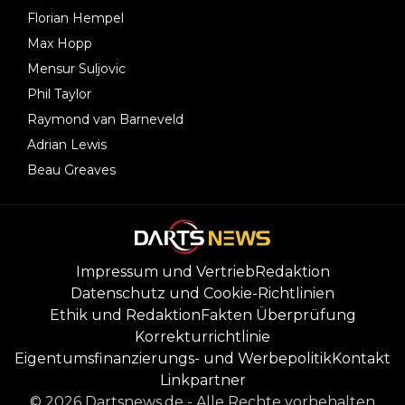
Florian Hempel
Max Hopp
Mensur Suljovic
Phil Taylor
Raymond van Barneveld
Adrian Lewis
Beau Greaves
Impressum und Vertrieb
Redaktion
Datenschutz und Cookie-Richtlinien
Ethik und Redaktion
Fakten Überprüfung
Korrekturrichtlinie
Eigentumsfinanzierungs- und Werbepolitik
Kontakt
Linkpartner
©
2026
Dartsnews.de
-
Alle Rechte vorbehalten