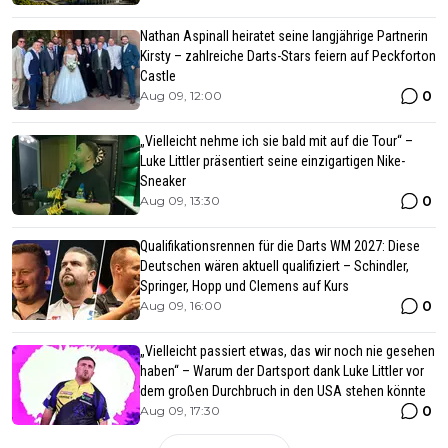
Nathan Aspinall heiratet seine langjährige Partnerin
Kirsty – zahlreiche Darts-Stars feiern auf Peckforton
Castle
0
Aug 09, 12:00
„Vielleicht nehme ich sie bald mit auf die Tour“ –
Luke Littler präsentiert seine einzigartigen Nike-
Sneaker
0
Aug 09, 13:30
Qualifikationsrennen für die Darts WM 2027: Diese
Deutschen wären aktuell qualifiziert – Schindler,
Springer, Hopp und Clemens auf Kurs
0
Aug 09, 16:00
„Vielleicht passiert etwas, das wir noch nie gesehen
haben“ – Warum der Dartsport dank Luke Littler vor
dem großen Durchbruch in den USA stehen könnte
0
Aug 09, 17:30