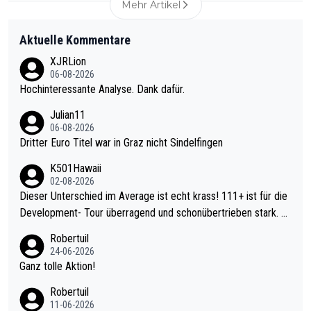
Mehr Artikel
Aktuelle Kommentare
XJRLion
06-08-2026
Hochinteressante Analyse. Dank dafür.
Julian11
06-08-2026
Dritter Euro Titel war in Graz nicht Sindelfingen
K501Hawaii
02-08-2026
Dieser Unterschied im Average ist echt krass! 111+ ist für die
Development- Tour überragend und schonübertrieben stark. U
nter 60 im Ave dagegen eigentlich schon zu schwach - gerade
Robertuil
mal 40+ erst recht. Da gewinnst keinen Blumentopf - ist ja noc
24-06-2026
h krasser wie ein Pokalspiel eines Kreisligisten vs einem Bund
Ganz tolle Aktion!
esligisten.
Robertuil
11-06-2026