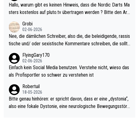
ziert. Somit ändert die automatische Qualifikation des Weltmei
Hallo, warum gibt es keinen Hinweis, dass die Nordic Darts Ma
sters erstmal nichts. Ich denke sie wollen damit für nächstes J
sters kostenlos auf pluto.tv übertragen werden ? Bitte den Arti
ahr vorsorgen, denn da ist er alt genug für die PDC und wird w
kel aktualisieren, danke!
Grobi
ohl wenig WDF Turniere spielen. Dies war bei Archie Self letzt
02-06-2026
es Jahr der Fall. Er musste als amtierender Weltmeister durch
Nee, die dämlichen Schreiber, also die, die beleidigende, rassis
den Qualifier und ich glaube kaum, dass Mitchel sich das (in Ve
tische und/ oder sexistische Kommentare schreiben, die sollte
gas) antun würde, wenn er doch eigentlich die PDC-WM als Zi
n das einfach mal bleiben lassen. Sollten besser mal ihr eigene
FlyingGary170
el hat.
s Leben in den Griff kriegen. Nur eins wundert mich: Luke Little
02-06-2026
r war doch neulich erst derjenige, der über Social Media GvV p
Einfach kein Social Media benutzen. Verstehe nicht, wieso das
rovoziert hat. Und Littlers Mutter schießt öfters mal gegen Ric
als Profisportler so schwer zu verstehen ist
ardo Pietreczko auf Social Media. Hmmmm. Finde den Fehler!
Robertuil
18-05-2026
Bitte genau hinhören: er spricht davon, dass er eine „dystonia“,
also eine fokale Dystonie, eine neurologische Bewegungsstöru
ng, bei der unkontrolliert Bewegungen und Krämpfe erzeugt w
erden, im Arm hat. Und, dass Medikamente ihm helfen! Ich glau
be immer noch, dass sehr viele der Dartits-Fälle fälschlich psy
chologisiert werden und eigentlich fokale Dystonien sind. Und