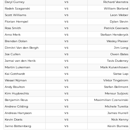
Daryl Gurney
Richard Veenstra
VS
Radek Szaganski
William Borland
VS
Scott Williams
Leon Weber
VS
Florian Hempel
Dylan Slevin
VS
Ross Smith
Patrick Geeraets
VS
Arno Merk
Stefaan Henderyck
VS
Brendan Dolan
Wesley Plaisier
VS
Dimitri Van den Bergh
Jim Long
VS
Joe Cullen
Owen Bates
VS
Jamai van den Herik
Tavis Dudeney
VS
Martin Lukeman
Maik Kuivenhoven
VS
Kai Gotthardt
Sietse Lap
VS
Wessel Nijman
Viktor Tingstrom
VS
Andy Boulton
Stefan Bellmont
VS
Kim Huybrechts
Mensur Suljovic
VS
Benjamin Reus
Maximilian Czerwinski
VS
Andrew Gilding
Michele Turetta
VS
Andreas Harrysson
James Hurrell
VS
Kevin Doets
Nick Kenny
VS
Jarno Bottenberg
Kevin Burness
VS