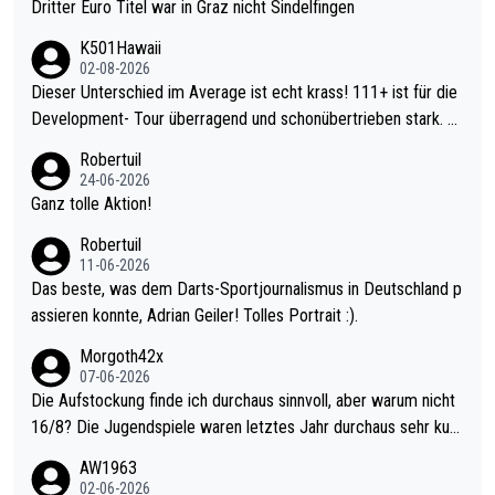
Dritter Euro Titel war in Graz nicht Sindelfingen
K501Hawaii
02-08-2026
Dieser Unterschied im Average ist echt krass! 111+ ist für die
Development- Tour überragend und schonübertrieben stark. U
nter 60 im Ave dagegen eigentlich schon zu schwach - gerade
Robertuil
mal 40+ erst recht. Da gewinnst keinen Blumentopf - ist ja noc
24-06-2026
h krasser wie ein Pokalspiel eines Kreisligisten vs einem Bund
Ganz tolle Aktion!
esligisten.
Robertuil
11-06-2026
Das beste, was dem Darts-Sportjournalismus in Deutschland p
assieren konnte, Adrian Geiler! Tolles Portrait :).
Morgoth42x
07-06-2026
Die Aufstockung finde ich durchaus sinnvoll, aber warum nicht
16/8? Die Jugendspiele waren letztes Jahr durchaus sehr kurz
weilig und besser anzuschauen, als manch Erwachsenenspiel.
AW1963
Allerdings ist Mitchell Lawrie als Nummer 1 der Welt eh qualifi
02-06-2026