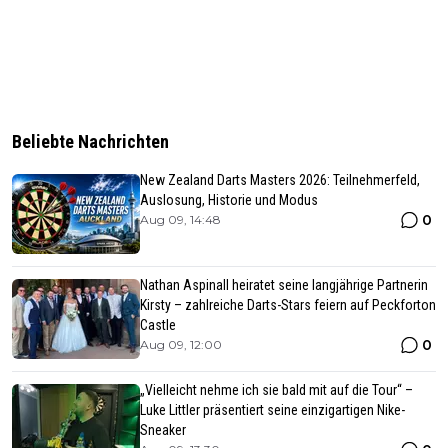
Beliebte Nachrichten
New Zealand Darts Masters 2026: Teilnehmerfeld,
Auslosung, Historie und Modus
0
Aug 09, 14:48
Nathan Aspinall heiratet seine langjährige Partnerin
Kirsty – zahlreiche Darts-Stars feiern auf Peckforton
Castle
0
Aug 09, 12:00
„Vielleicht nehme ich sie bald mit auf die Tour“ –
Luke Littler präsentiert seine einzigartigen Nike-
Sneaker