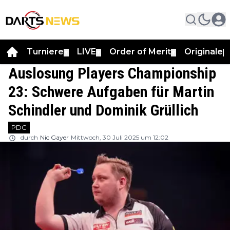
Turniere
LIVE
Order of Merit
Originale
▼
▼
▼
▼
Auslosung Players Championship
23: Schwere Aufgaben für Martin
Schindler und Dominik Grüllich
PDC
durch
Nic Gayer
Mittwoch, 30 Juli 2025 um 12:02