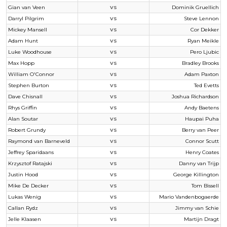
Gian van Veen
Dominik Gruellich
VS
Darryl Pilgrim
Steve Lennon
VS
Mickey Mansell
Cor Dekker
VS
Adam Hunt
Ryan Meikle
VS
Luke Woodhouse
Pero Ljubic
VS
Max Hopp
Bradley Brooks
VS
William O'Connor
Adam Paxton
VS
Stephen Burton
Ted Evetts
VS
Dave Chisnall
Joshua Richardson
VS
Rhys Griffin
Andy Baetens
VS
Alan Soutar
Haupai Puha
VS
Robert Grundy
Berry van Peer
VS
Raymond van Barneveld
Connor Scutt
VS
Jeffrey Sparidaans
Henry Coates
VS
Krzysztof Ratajski
Danny van Trijp
VS
Justin Hood
George Killington
VS
Mike De Decker
Tom Bissell
VS
Lukas Wenig
Mario Vandenbogaerde
VS
Callan Rydz
Jimmy van Schie
VS
Jelle Klaasen
Martijn Dragt
VS