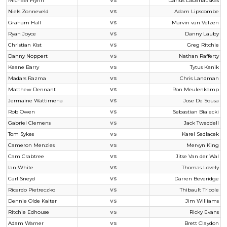
Michael Flynn
Darius Labanauskas
VS
Niels Zonneveld
Adam Lipscombe
VS
Graham Hall
Marvin van Velzen
VS
Ryan Joyce
Danny Lauby
VS
Christian Kist
Greg Ritchie
VS
Danny Noppert
Nathan Rafferty
VS
Keane Barry
Tytus Kanik
VS
Madars Razma
Chris Landman
VS
Matthew Dennant
Ron Meulenkamp
VS
Jermaine Wattimena
Jose De Sousa
VS
Rob Owen
Sebastian Bialecki
VS
Gabriel Clemens
Jack Tweddell
VS
Tom Sykes
Karel Sedlacek
VS
Cameron Menzies
Mervyn King
VS
Cam Crabtree
Jitse Van der Wal
VS
Ian White
Thomas Lovely
VS
Carl Sneyd
Darren Beveridge
VS
Ricardo Pietreczko
Thibault Tricole
VS
Dennie Olde Kalter
Jim Williams
VS
Ritchie Edhouse
Ricky Evans
VS
Adam Warner
Brett Claydon
VS