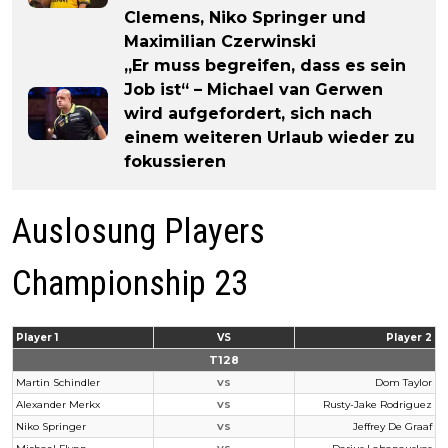
Clemens, Niko Springer und
Maximilian Czerwinski
„Er muss begreifen, dass es sein
Job ist“ – Michael van Gerwen
wird aufgefordert, sich nach
einem weiteren Urlaub wieder zu
fokussieren
Auslosung Players
Championship 23
Player 1
VS
Player 2
T128
Martin Schindler
Dom Taylor
VS
Alexander Merkx
Rusty-Jake Rodriguez
VS
Niko Springer
Jeffrey De Graaf
VS