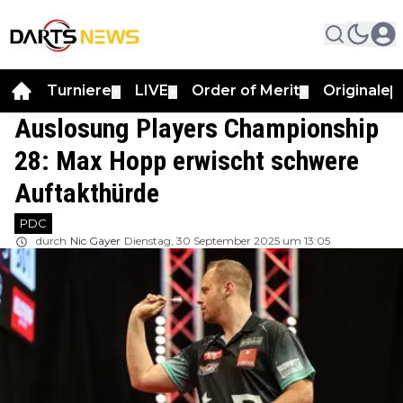
Turniere
LIVE
Order of Merit
Originale
▼
▼
▼
▼
Auslosung Players Championship
28: Max Hopp erwischt schwere
Auftakthürde
PDC
durch
Nic Gayer
Dienstag, 30 September 2025 um 13:05