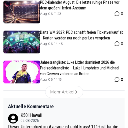
PDC-Kalender August: Die letzte ruhige Phase vor
dem großen Herbst-Ansturm
0
Aug 06, 11:23
Darts WM 2027: PDC schafft freien Ticketverkauf ab
– Karten werden nur noch per Los vergeben
0
Aug 06, 14:45
Jahresrangliste: Luke Littler dominiert 2026 die
Preisgeldrangliste – Luke Humphries und Michael
van Gerwen verlieren an Boden
0
Aug 06, 14:15
Mehr Artikel
Aktuelle Kommentare
K501Hawaii
02-08-2026
Dieser Unterschied im Average ist echt krass! 111+ ist für die