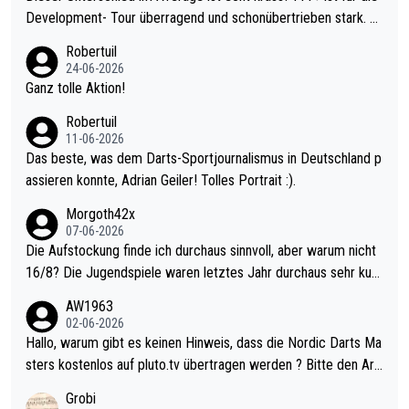
Development- Tour überragend und schonübertrieben stark. U
nter 60 im Ave dagegen eigentlich schon zu schwach - gerade
Robertuil
mal 40+ erst recht. Da gewinnst keinen Blumentopf - ist ja noc
24-06-2026
h krasser wie ein Pokalspiel eines Kreisligisten vs einem Bund
Ganz tolle Aktion!
esligisten.
Robertuil
11-06-2026
Das beste, was dem Darts-Sportjournalismus in Deutschland p
assieren konnte, Adrian Geiler! Tolles Portrait :).
Morgoth42x
07-06-2026
Die Aufstockung finde ich durchaus sinnvoll, aber warum nicht
16/8? Die Jugendspiele waren letztes Jahr durchaus sehr kurz
weilig und besser anzuschauen, als manch Erwachsenenspiel.
AW1963
Allerdings ist Mitchell Lawrie als Nummer 1 der Welt eh qualifi
02-06-2026
ziert. Somit ändert die automatische Qualifikation des Weltmei
Hallo, warum gibt es keinen Hinweis, dass die Nordic Darts Ma
sters erstmal nichts. Ich denke sie wollen damit für nächstes J
sters kostenlos auf pluto.tv übertragen werden ? Bitte den Arti
ahr vorsorgen, denn da ist er alt genug für die PDC und wird w
kel aktualisieren, danke!
Grobi
ohl wenig WDF Turniere spielen. Dies war bei Archie Self letzt