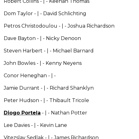
Robert Collins - | - Keenan Thomas
Dom Taylor - | - David Schlichting
Petros Christodoulou - | - Joshua Richardson
Dave Bayton - | - Nicky Denoon
Steven Harbert - | - Michael Barnard
John Bowles - | - Kenny Neyens
Conor Heneghan - | -
Jamie Durrant - | - Richard Shanklyn
Peter Hudson - | - Thibault Tricole
Diogo Portela
- | - Nathan Potter
Lee Davies - | - Kevin Lane
Vitezslav Sedlak - | - James Richardson