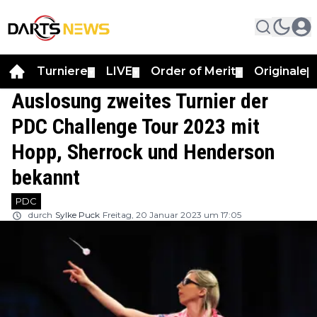
Turniere
LIVE
Order of Merit
Originale
▼
▼
▼
▼
Auslosung zweites Turnier der
PDC Challenge Tour 2023 mit
Hopp, Sherrock und Henderson
bekannt
PDC
durch
Sylke Puck
Freitag, 20 Januar 2023 um 17:05