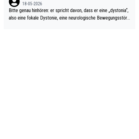
18-05-2026
Bitte genau hinhören: er spricht davon, dass er eine „dystonia“,
also eine fokale Dystonie, eine neurologische Bewegungsstöru
ng, bei der unkontrolliert Bewegungen und Krämpfe erzeugt w
erden, im Arm hat. Und, dass Medikamente ihm helfen! Ich glau
be immer noch, dass sehr viele der Dartits-Fälle fälschlich psy
chologisiert werden und eigentlich fokale Dystonien sind. Und
diese könnten teils wirksam behandelt werden! Dafür müsste
man nur zum Neurologen und nicht zum Mentaltrainer gehen…