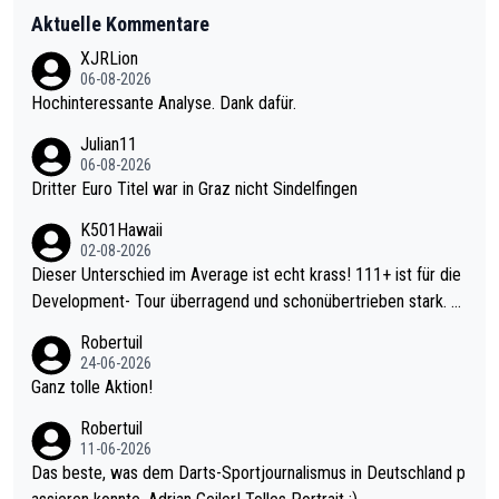
Aktuelle Kommentare
XJRLion
06-08-2026
Hochinteressante Analyse. Dank dafür.
Julian11
06-08-2026
Dritter Euro Titel war in Graz nicht Sindelfingen
K501Hawaii
02-08-2026
Dieser Unterschied im Average ist echt krass! 111+ ist für die
Development- Tour überragend und schonübertrieben stark. U
nter 60 im Ave dagegen eigentlich schon zu schwach - gerade
Robertuil
mal 40+ erst recht. Da gewinnst keinen Blumentopf - ist ja noc
24-06-2026
h krasser wie ein Pokalspiel eines Kreisligisten vs einem Bund
Ganz tolle Aktion!
esligisten.
Robertuil
11-06-2026
Das beste, was dem Darts-Sportjournalismus in Deutschland p