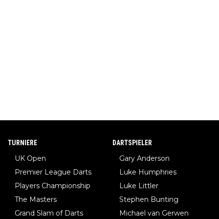
TURNIERE
DARTSPIELER
UK Open
Gary Anderson
Premier League Darts
Luke Humphries
Players Championship
Luke Littler
The Masters
Stephen Bunting
Grand Slam of Darts
Michael van Gerwen