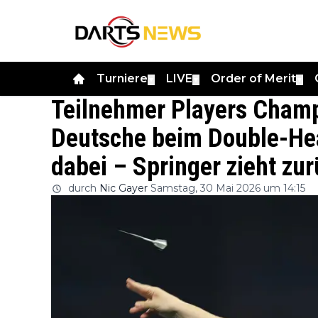
Turniere
LIVE
Order of Merit
▼
▼
▼
Teilnehmer Players Champ
Deutsche beim Double-Hea
dabei – Springer zieht zu
durch
Nic Gayer
Samstag, 30 Mai 2026 um 14:15