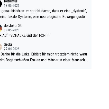
Robertuil
r!
18-05-2026
e genau hinhören: er spricht davon, dass er eine „dystonia“,
 eine fokale Dystonie, eine neurologische Bewegungsstör
 bei der unkontrolliert Bewegungen und Krämpfe erzeugt
derJoker04
en, im Arm hat. Und, dass Medikamente ihm helfen! Ich gl
09-05-2026
 immer noch, dass sehr viele der Dartits-Fälle fälschlich p
k Auf ! SCHALKE und der FCN !!!
ologisiert werden und eigentlich fokale Dystonien sind. Un
Grobi
ese könnten teils wirksam behandelt werden! Dafür müsst
27-04-2026
n nur zum Neurologen und nicht zum Mentaltrainer gehe
 Danke für die Links. Erklärt für mich trotzdem nicht, waru
im Bogenschießen Frauen und Männer in einer Mannscha
pielen. Und beim Dressurreiten sind ebenfalls Frauen und
er in einer Mannschaft und das, obwohl hier auch eine Kö
lichkeit vorausgesetzt ist. Gilt sogar bei den olympischen
n! Der Podcast "Tops Tops Tops" (Folgen 70 und 72) b
äftigt sich ausführlich, sachlich und absolut nachvollziehb
it dem Thema.