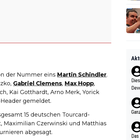
Akt
von der Nummer eins
Martin Schindler
.
Diese
czko,
Gabriel Clemens
,
Max Hopp
,
Deve
h, Kai Gotthardt, Arno Merk, Yorick
nter 60 im
e-Header gemeldet.
e mal 40+ er
och krasser wie ein Po
Ganz
nsgesamt 15 deutschen Tourcard-
ndes
t, Maximilian Czerwinski und Matthias
urnieren abgesagt.
Das 