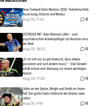
bte Nachrichten
New Zealand Darts Masters 2026: Teilnehmerfeld,
Auslosung, Historie und Modus
0
Aug 05, 11:43
ZEITREISE MIT: Alan Warriner-Little – vom
psychiatrischen Krankenpfleger zur Nummer eins
der Welt
0
Aug 05, 18:02
„Er ist sich nur zu gut bewusst, dass etwas
passieren und sich ändern muss“ – Van Gerwen
erhält erneut eine Warnung vor einem wichtigen
Herbst
0
Aug 05, 17:30
Littler an der Spitze, Wright und Smith im freien
Fall: Der große Darts-Umbruch der letzten zwei
Jahre
0
Aug 05, 9:45