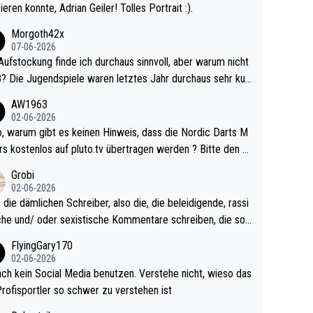
ieren konnte, Adrian Geiler! Tolles Portrait :).
Morgoth42x
07-06-2026
Aufstockung finde ich durchaus sinnvoll, aber warum nicht
r durchaus sehr kur
lig und besser anzuschauen, als manch Erwachsenenspie
AW1963
02-06-2026
ert. Somit ändert die automatische Qualifikation des Weltm
e Nordic Darts M
mal nichts. Ich denke sie wollen damit für nächste
rs kostenlos auf pluto.tv übertragen werden ? Bitte den A
hr vorsorgen, denn da ist er alt genug für die PDC und wir
el aktualisieren, danke!
Grobi
hl wenig WDF Turniere spielen. Dies war bei Archie Self l
02-06-2026
es Jahr der Fall. Er musste als amtierender Weltmeister d
 die dämlichen Schreiber, also die, die beleidigende, rassi
 den Qualifier und ich glaube kaum, dass Mitchel sich das
che und/ oder sexistische Kommentare schreiben, die soll
Vegas) antun würde, wenn er doch eigentlich die PDC-WM
das einfach mal bleiben lassen. Sollten besser mal ihr eige
FlyingGary170
iel hat.
Leben in den Griff kriegen. Nur eins wundert mich: Luke Li
02-06-2026
r war doch neulich erst derjenige, der über Social Media G
ach kein Social Media benutzen. Verstehe nicht, wieso das
rovoziert hat. Und Littlers Mutter schießt öfters mal gege
Profisportler so schwer zu verstehen ist
cardo Pietreczko auf Social Media. Hmmmm. Finde den F