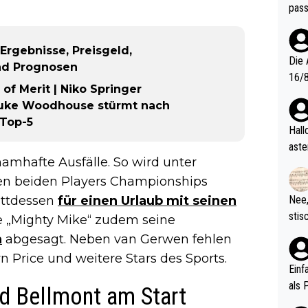
pass
Ergebnisse, Preisgeld,
Die 
nd Prognosen
16/8? Die Jugendspiele waren letztes Jah
of Merit | Niko Springer
zwei
 Luke Woodhouse stürmt nach
l. Allerdings ist Mitchell Lawrie als Nummer 1 der Welt eh quali
 Top-5
fizi
Hallo, warum gibt es keinen Hinweis, dass di
eisters erst
aste
s Ja
namhafte Ausfälle. So wird unter
rtik
d wo
en beiden Players Championships
etzt
attdessen
für einen Urlaub mit seinen
Nee,
urch
stis
te „Mighty Mike“ zudem seine
(in 
ten 
n
abgesagt. Neben van Gerwen fehlen
als Z
nes 
 Price und weitere Stars des Sports.
ttle
Einf
vV p
als 
nd Bellmont am Start
n Ri