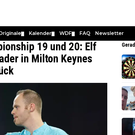
Originale
Kalender
WDF
FAQ
Newsletter
▼
▼
▼
ionship 19 und 20: Elf
Gerad
der in Milton Keynes
rück