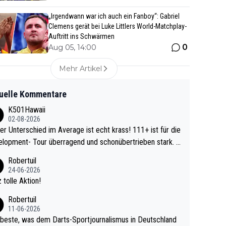
„Irgendwann war ich auch ein Fanboy“: Gabriel
Clemens gerät bei Luke Littlers World-Matchplay-
Auftritt ins Schwärmen
0
Aug 05, 14:00
Mehr Artikel
uelle Kommentare
K501Hawaii
02-08-2026
r Unterschied im Average ist echt krass! 111+ ist für die
lopment- Tour überragend und schonübertrieben stark. U
 Ave dagegen eigentlich schon zu schwach - gerad
Robertuil
st recht. Da gewinnst keinen Blumentopf - ist ja n
24-06-2026
kalspiel eines Kreisligisten vs einem Bu
 tolle Aktion!
ligisten.
Robertuil
11-06-2026
beste, was dem Darts-Sportjournalismus in Deutschland