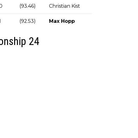
0
(93.46)
Christian Kist
1
(92.53)
Max Hopp
onship 24