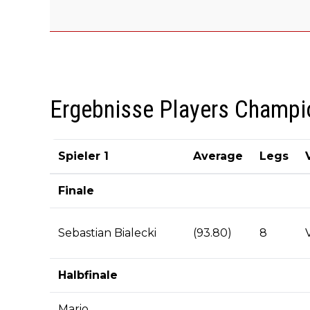
Ergebnisse Players Champi
Spieler 1
Average
Legs
Finale
Sebastian Bialecki
(93.80)
8
Halbfinale
Mario