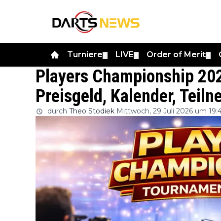
Turniere
LIVE
Order of Merit
▼
▼
▼
Players Championship 202
Preisgeld, Kalender, Teil
durch
Theo Stodiek
Mittwoch, 29 Juli 2026 um 19: