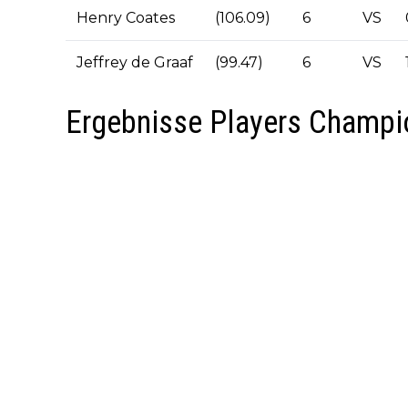
Henry Coates
(106.09)
6
VS
Jeffrey de Graaf
(99.47)
6
VS
Ergebnisse Players Champi