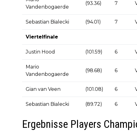
(93.36)
7
Vandenbogaerde
Sebastian Bialecki
(94.01)
7
Viertelfinale
Justin Hood
(101.59)
6
Mario
(98.68)
6
Vandenbogaerde
Gian van Veen
(101.08)
6
Sebastian Bialecki
(89.72)
6
Ergebnisse Players Champi