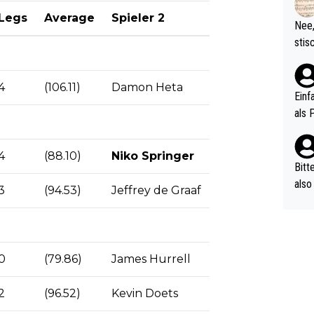
d wo
Legs
Average
Spieler 2
etzt
Nee,
urch
stis
(in 
ten 
als Z
nes 
4
(106.11)
Damon Heta
ttle
Einf
vV p
als 
n Ri
ehle
4
(88.10)
Niko Springer
Bitt
also
3
(94.53)
Jeffrey de Graaf
ung,
werd
aube
sych
0
(79.86)
James Hurrell
d di
e ma
2
(96.52)
Kevin Doets
n…