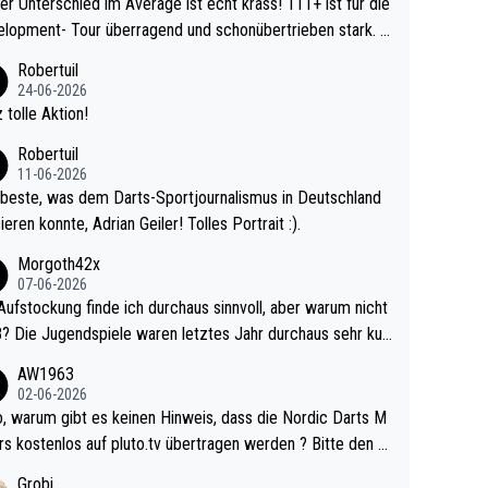
r Unterschied im Average ist echt krass! 111+ ist für die
lopment- Tour überragend und schonübertrieben stark. U
 Ave dagegen eigentlich schon zu schwach - gerad
Robertuil
st recht. Da gewinnst keinen Blumentopf - ist ja n
24-06-2026
kalspiel eines Kreisligisten vs einem Bu
 tolle Aktion!
ligisten.
Robertuil
11-06-2026
beste, was dem Darts-Sportjournalismus in Deutschland
ieren konnte, Adrian Geiler! Tolles Portrait :).
Morgoth42x
07-06-2026
Aufstockung finde ich durchaus sinnvoll, aber warum nicht
r durchaus sehr kur
lig und besser anzuschauen, als manch Erwachsenenspie
AW1963
02-06-2026
ert. Somit ändert die automatische Qualifikation des Weltm
e Nordic Darts M
mal nichts. Ich denke sie wollen damit für nächste
rs kostenlos auf pluto.tv übertragen werden ? Bitte den A
hr vorsorgen, denn da ist er alt genug für die PDC und wir
el aktualisieren, danke!
Grobi