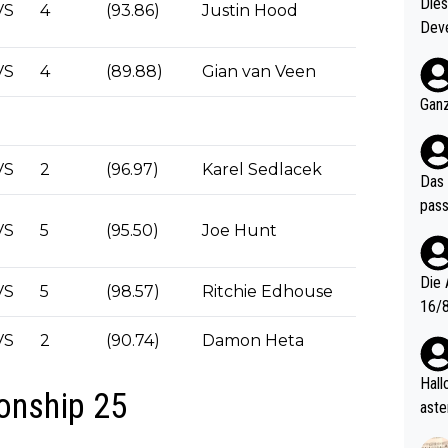
Diese
VS
4
(93.86)
Justin Hood
Deve
nter 60 im
VS
4
(89.88)
Gian van Veen
e mal 40+ er
och krasser wie ein Po
Ganz
ndes
VS
2
(96.97)
Karel Sedlacek
Das 
pass
VS
5
(95.50)
Joe Hunt
Die 
VS
5
(98.57)
Ritchie Edhouse
16/8? Die Jugendspiele waren letztes Jah
zwei
VS
2
(90.74)
Damon Heta
l. Allerdings ist Mitchell Lawrie als Nummer 1 der Welt eh quali
fizi
Hallo, warum gibt es keinen Hinweis, dass di
onship 25
eisters erst
aste
s Ja
rtik