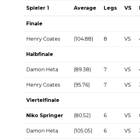
Spieler 1
Average
Legs
VS
Finale
Henry Coates
(104.88)
8
VS
Halbfinale
Damon Heta
(89.38)
7
VS
Henry Coates
(95.76)
7
VS
Viertelfinale
Niko Springer
(80.52)
6
VS
Damon Heta
(105.05)
6
VS