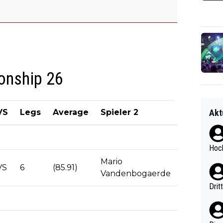
onship 26
VS
Legs
Average
Spieler 2
Akt
Hoch
Mario
VS
6
(85.91)
Vandenbogaerde
Drit