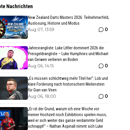
bte Nachrichten
New Zealand Darts Masters 2026: Teilnehmerfeld,
Auslosung, Historie und Modus
0
Aug 07, 13:59
Jahresrangliste: Luke Littler dominiert 2026 die
Preisgeldrangliste – Luke Humphries und Michael
van Gerwen verlieren an Boden
0
Aug 06, 14:15
„Es müssen schlichtweg mehr Titel her“: Lob und
klare Forderung nach historischem Meilenstein
für Gian van Veen
0
Aug 06, 18:00
„Er ist der Grund, warum ich eine Woche vor
meiner Hochzeit noch Exhibitions spielen muss,
weil er sich weiter das ganze verdammte Geld
schnappt!" – Nathan Aspinall nimmt sich Luke