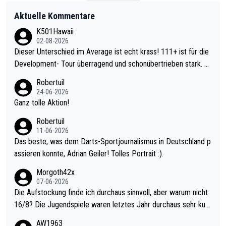
Aktuelle Kommentare
K501Hawaii
02-08-2026
Dieser Unterschied im Average ist echt krass! 111+ ist für die
Development- Tour überragend und schonübertrieben stark. U
nter 60 im Ave dagegen eigentlich schon zu schwach - gerade
Robertuil
mal 40+ erst recht. Da gewinnst keinen Blumentopf - ist ja noc
24-06-2026
h krasser wie ein Pokalspiel eines Kreisligisten vs einem Bund
Ganz tolle Aktion!
esligisten.
Robertuil
11-06-2026
Das beste, was dem Darts-Sportjournalismus in Deutschland p
assieren konnte, Adrian Geiler! Tolles Portrait :).
Morgoth42x
07-06-2026
Die Aufstockung finde ich durchaus sinnvoll, aber warum nicht
16/8? Die Jugendspiele waren letztes Jahr durchaus sehr kurz
weilig und besser anzuschauen, als manch Erwachsenenspiel.
AW1963