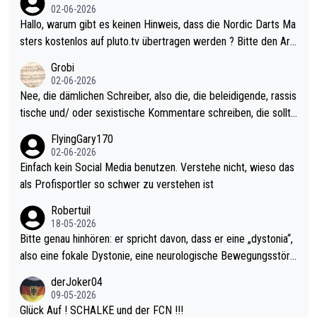
Allerdings ist Mitchell Lawrie als Nummer 1 der Welt eh qualifi
02-06-2026
ziert. Somit ändert die automatische Qualifikation des Weltmei
Hallo, warum gibt es keinen Hinweis, dass die Nordic Darts Ma
sters erstmal nichts. Ich denke sie wollen damit für nächstes J
sters kostenlos auf pluto.tv übertragen werden ? Bitte den Arti
ahr vorsorgen, denn da ist er alt genug für die PDC und wird w
kel aktualisieren, danke!
Grobi
ohl wenig WDF Turniere spielen. Dies war bei Archie Self letzt
02-06-2026
es Jahr der Fall. Er musste als amtierender Weltmeister durch
Nee, die dämlichen Schreiber, also die, die beleidigende, rassis
den Qualifier und ich glaube kaum, dass Mitchel sich das (in Ve
tische und/ oder sexistische Kommentare schreiben, die sollte
gas) antun würde, wenn er doch eigentlich die PDC-WM als Zi
n das einfach mal bleiben lassen. Sollten besser mal ihr eigene
FlyingGary170
el hat.
s Leben in den Griff kriegen. Nur eins wundert mich: Luke Little
02-06-2026
r war doch neulich erst derjenige, der über Social Media GvV p
Einfach kein Social Media benutzen. Verstehe nicht, wieso das
rovoziert hat. Und Littlers Mutter schießt öfters mal gegen Ric
als Profisportler so schwer zu verstehen ist
ardo Pietreczko auf Social Media. Hmmmm. Finde den Fehler!
Robertuil
18-05-2026
Bitte genau hinhören: er spricht davon, dass er eine „dystonia“,
also eine fokale Dystonie, eine neurologische Bewegungsstöru
ng, bei der unkontrolliert Bewegungen und Krämpfe erzeugt w
derJoker04
erden, im Arm hat. Und, dass Medikamente ihm helfen! Ich glau
09-05-2026
be immer noch, dass sehr viele der Dartits-Fälle fälschlich psy
Glück Auf ! SCHALKE und der FCN !!!