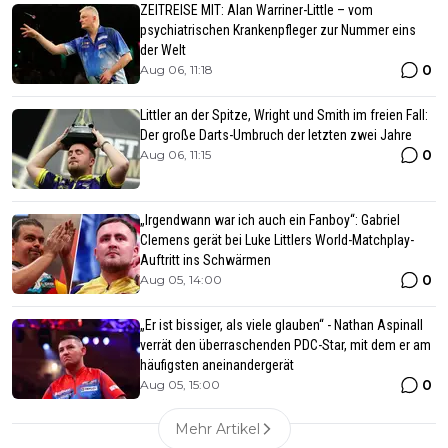
ZEITREISE MIT: Alan Warriner-Little – vom
psychiatrischen Krankenpfleger zur Nummer eins
der Welt
0
Aug 06, 11:18
Littler an der Spitze, Wright und Smith im freien Fall:
Der große Darts-Umbruch der letzten zwei Jahre
0
Aug 06, 11:15
„Irgendwann war ich auch ein Fanboy“: Gabriel
Clemens gerät bei Luke Littlers World-Matchplay-
Auftritt ins Schwärmen
0
Aug 05, 14:00
„Er ist bissiger, als viele glauben“ - Nathan Aspinall
verrät den überraschenden PDC-Star, mit dem er am
häufigsten aneinandergerät
0
Aug 05, 15:00
Mehr Artikel