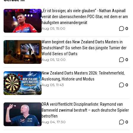
„Er ist bissiger, als viele glauben“ - Nathan Aspinall
verrät den überraschenden PDC-Star, mit dem er am
häufigsten aneinandergerät
0
Aug 05, 15:00
Wann beginnt das New Zealand Darts Masters in
Deutschland? So sehen Sie das jüngste Turnier der
World Series of Darts
0
Aug 05, 12:00
New Zealand Darts Masters 2026: Teilnehmerfeld,
Auslosung, Historie und Modus
0
Aug 05, 11:43
DRA veröffentlicht Disziplinarliste: Raymond van
Barneveld zweimal bestraft – auch deutsche Spieler
betroffen
0
Aug 04, 17:30