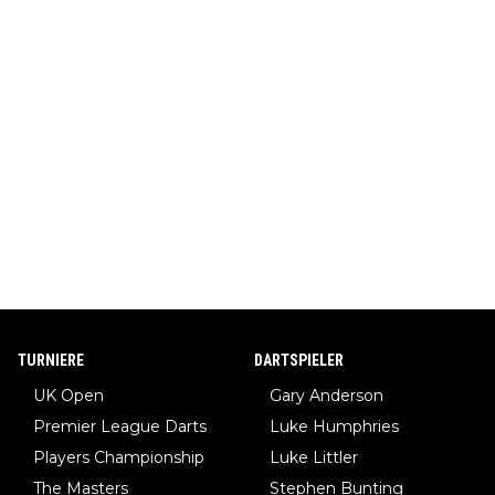
TURNIERE
DARTSPIELER
UK Open
Gary Anderson
Premier League Darts
Luke Humphries
Players Championship
Luke Littler
The Masters
Stephen Bunting