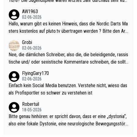
16/8? Die Jugendspiele waren letztes Jahr durchaus sehr kurz
weilig und besser anzuschauen, als manch Erwachsenenspiel.
AW1963
Allerdings ist Mitchell Lawrie als Nummer 1 der Welt eh qualifi
02-06-2026
ziert. Somit ändert die automatische Qualifikation des Weltmei
Hallo, warum gibt es keinen Hinweis, dass die Nordic Darts Ma
sters erstmal nichts. Ich denke sie wollen damit für nächstes J
sters kostenlos auf pluto.tv übertragen werden ? Bitte den Arti
ahr vorsorgen, denn da ist er alt genug für die PDC und wird w
kel aktualisieren, danke!
Grobi
ohl wenig WDF Turniere spielen. Dies war bei Archie Self letzt
02-06-2026
es Jahr der Fall. Er musste als amtierender Weltmeister durch
Nee, die dämlichen Schreiber, also die, die beleidigende, rassis
den Qualifier und ich glaube kaum, dass Mitchel sich das (in Ve
tische und/ oder sexistische Kommentare schreiben, die sollte
gas) antun würde, wenn er doch eigentlich die PDC-WM als Zi
n das einfach mal bleiben lassen. Sollten besser mal ihr eigene
FlyingGary170
el hat.
s Leben in den Griff kriegen. Nur eins wundert mich: Luke Little
02-06-2026
r war doch neulich erst derjenige, der über Social Media GvV p
Einfach kein Social Media benutzen. Verstehe nicht, wieso das
rovoziert hat. Und Littlers Mutter schießt öfters mal gegen Ric
als Profisportler so schwer zu verstehen ist
ardo Pietreczko auf Social Media. Hmmmm. Finde den Fehler!
Robertuil
18-05-2026
Bitte genau hinhören: er spricht davon, dass er eine „dystonia“,
also eine fokale Dystonie, eine neurologische Bewegungsstöru
ng, bei der unkontrolliert Bewegungen und Krämpfe erzeugt w