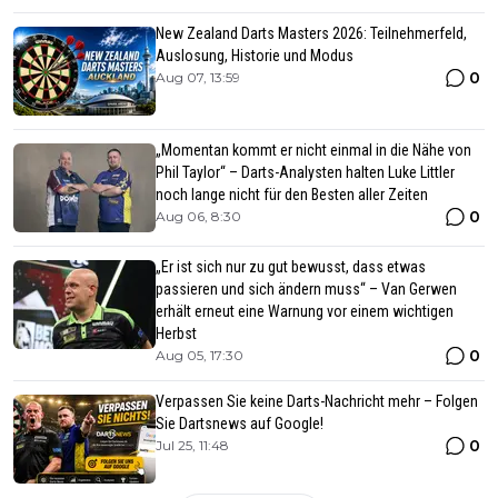
New Zealand Darts Masters 2026: Teilnehmerfeld,
Auslosung, Historie und Modus
0
Aug 07, 13:59
„Momentan kommt er nicht einmal in die Nähe von
Phil Taylor“ – Darts-Analysten halten Luke Littler
noch lange nicht für den Besten aller Zeiten
0
Aug 06, 8:30
„Er ist sich nur zu gut bewusst, dass etwas
passieren und sich ändern muss“ – Van Gerwen
erhält erneut eine Warnung vor einem wichtigen
Herbst
0
Aug 05, 17:30
Verpassen Sie keine Darts-Nachricht mehr – Folgen
Sie Dartsnews auf Google!
0
Jul 25, 11:48