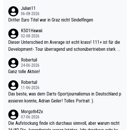
Julian11
06-08-2026
Dritter Euro Titel war in Graz nicht Sindelfingen
K501Hawaii
02-08-2026
Dieser Unterschied im Average ist echt krass! 111+ ist für die
Development- Tour überragend und schonübertrieben stark. U
nter 60 im Ave dagegen eigentlich schon zu schwach - gerade
Robertuil
mal 40+ erst recht. Da gewinnst keinen Blumentopf - ist ja noc
24-06-2026
h krasser wie ein Pokalspiel eines Kreisligisten vs einem Bund
Ganz tolle Aktion!
esligisten.
Robertuil
11-06-2026
Das beste, was dem Darts-Sportjournalismus in Deutschland p
assieren konnte, Adrian Geiler! Tolles Portrait :).
Morgoth42x
07-06-2026
Die Aufstockung finde ich durchaus sinnvoll, aber warum nicht