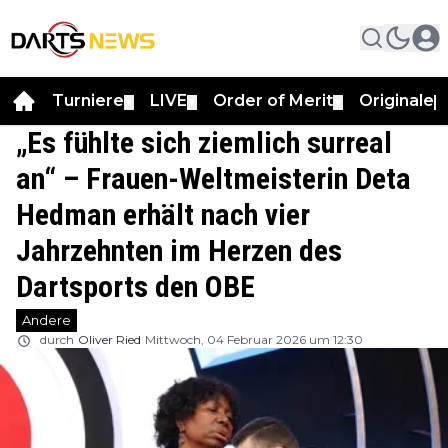
Turniere
LIVE
Order of Merit
Originale
▼
▼
▼
▼
„Es fühlte sich ziemlich surreal
an“ – Frauen-Weltmeisterin Deta
Hedman erhält nach vier
Jahrzehnten im Herzen des
Dartsports den OBE
Andere
durch
Oliver Ried
Mittwoch, 04 Februar 2026 um 12:30