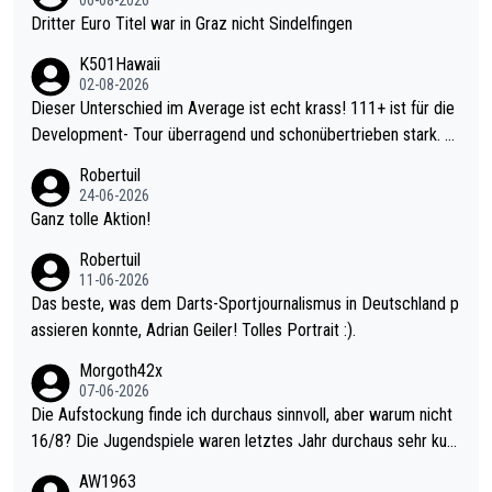
06-08-2026
Dritter Euro Titel war in Graz nicht Sindelfingen
K501Hawaii
02-08-2026
Dieser Unterschied im Average ist echt krass! 111+ ist für die
Development- Tour überragend und schonübertrieben stark. U
nter 60 im Ave dagegen eigentlich schon zu schwach - gerade
Robertuil
mal 40+ erst recht. Da gewinnst keinen Blumentopf - ist ja noc
24-06-2026
h krasser wie ein Pokalspiel eines Kreisligisten vs einem Bund
Ganz tolle Aktion!
esligisten.
Robertuil
11-06-2026
Das beste, was dem Darts-Sportjournalismus in Deutschland p
assieren konnte, Adrian Geiler! Tolles Portrait :).
Morgoth42x
07-06-2026
Die Aufstockung finde ich durchaus sinnvoll, aber warum nicht
16/8? Die Jugendspiele waren letztes Jahr durchaus sehr kurz
weilig und besser anzuschauen, als manch Erwachsenenspiel.
AW1963