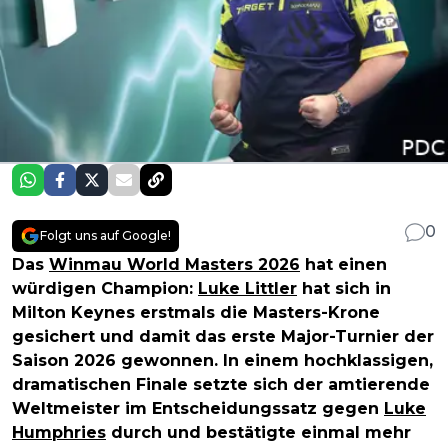
0
Folgt uns auf Google!
Das
Winmau World Masters 2026
hat einen
würdigen Champion:
Luke Littler
hat sich in
Milton Keynes erstmals die Masters-Krone
gesichert und damit das erste Major-Turnier der
Saison 2026 gewonnen. In einem hochklassigen,
dramatischen Finale setzte sich der amtierende
Weltmeister im Entscheidungssatz gegen
Luke
Humphries
durch und bestätigte einmal mehr