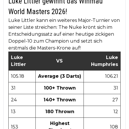
Luke Littler gewinnt das Winmau
World Masters 2026!
Luke Littler kann ein weiteres Major-Turnier von
seiner Liste streichen: The Nuke krönt sich im
Entscheidungssatz auf einer heutige zickigen
Doppel-10 zum Champion und setzt sich
erstmals die Masters-Krone auf!
Luke
Luke
VS
Littler
Humphries
105.18
Average (3 Darts)
106.21
31
100+ Thrown
31
24
140+ Thrown
27
13
180 Thrown
12
Highest
153
108