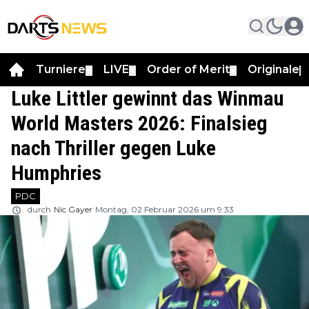
Turniere
LIVE
Order of Merit
Originale
▼
▼
▼
▼
Luke Littler gewinnt das Winmau
World Masters 2026: Finalsieg
nach Thriller gegen Luke
Humphries
PDC
durch
Nic Gayer
Montag, 02 Februar 2026 um 9:33