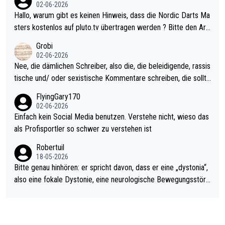
Allerdings ist Mitchell Lawrie als Nummer 1 der Welt eh qualifi
02-06-2026
ziert. Somit ändert die automatische Qualifikation des Weltmei
Hallo, warum gibt es keinen Hinweis, dass die Nordic Darts Ma
sters erstmal nichts. Ich denke sie wollen damit für nächstes J
sters kostenlos auf pluto.tv übertragen werden ? Bitte den Arti
ahr vorsorgen, denn da ist er alt genug für die PDC und wird w
kel aktualisieren, danke!
Grobi
ohl wenig WDF Turniere spielen. Dies war bei Archie Self letzt
02-06-2026
es Jahr der Fall. Er musste als amtierender Weltmeister durch
Nee, die dämlichen Schreiber, also die, die beleidigende, rassis
den Qualifier und ich glaube kaum, dass Mitchel sich das (in Ve
tische und/ oder sexistische Kommentare schreiben, die sollte
gas) antun würde, wenn er doch eigentlich die PDC-WM als Zi
n das einfach mal bleiben lassen. Sollten besser mal ihr eigene
FlyingGary170
el hat.
s Leben in den Griff kriegen. Nur eins wundert mich: Luke Little
02-06-2026
r war doch neulich erst derjenige, der über Social Media GvV p
Einfach kein Social Media benutzen. Verstehe nicht, wieso das
rovoziert hat. Und Littlers Mutter schießt öfters mal gegen Ric
als Profisportler so schwer zu verstehen ist
ardo Pietreczko auf Social Media. Hmmmm. Finde den Fehler!
Robertuil
18-05-2026
Bitte genau hinhören: er spricht davon, dass er eine „dystonia“,
also eine fokale Dystonie, eine neurologische Bewegungsstöru
ng, bei der unkontrolliert Bewegungen und Krämpfe erzeugt w
erden, im Arm hat. Und, dass Medikamente ihm helfen! Ich glau
be immer noch, dass sehr viele der Dartits-Fälle fälschlich psy