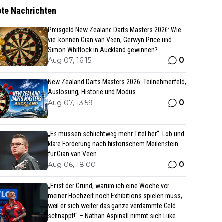
bte Nachrichten
Preisgeld New Zealand Darts Masters 2026: Wie
viel können Gian van Veen, Gerwyn Price und
Simon Whitlock in Auckland gewinnen?
0
Aug 07, 16:15
New Zealand Darts Masters 2026: Teilnehmerfeld,
Auslosung, Historie und Modus
0
Aug 07, 13:59
„Es müssen schlichtweg mehr Titel her“: Lob und
klare Forderung nach historischem Meilenstein
für Gian van Veen
0
Aug 06, 18:00
„Er ist der Grund, warum ich eine Woche vor
meiner Hochzeit noch Exhibitions spielen muss,
weil er sich weiter das ganze verdammte Geld
schnappt!" – Nathan Aspinall nimmt sich Luke