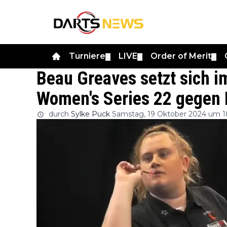
Turniere
LIVE
Order of Merit
▼
▼
▼
Beau Greaves setzt sich i
Women's Series 22 gegen 
durch
Sylke Puck
Samstag, 19 Oktober 2024 um 1