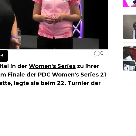
0
e!
tel in der
Women's Series
zu ihrer
im Finale der PDC Women's Series 21
te, legte sie beim 22. Turnier der