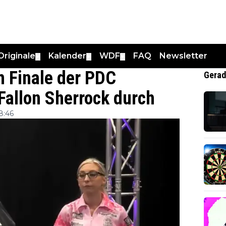
Originale
Kalender
WDF
FAQ
Newsletter
▼
▼
▼
m Finale der PDC
Gerad
Fallon Sherrock durch
8:46