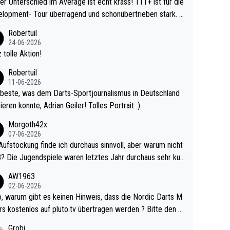
r Unterschied im Average ist echt krass! 111+ ist für die
lopment- Tour überragend und schonübertrieben stark. U
 Ave dagegen eigentlich schon zu schwach - gerad
Robertuil
st recht. Da gewinnst keinen Blumentopf - ist ja n
24-06-2026
kalspiel eines Kreisligisten vs einem Bu
 tolle Aktion!
ligisten.
Robertuil
11-06-2026
beste, was dem Darts-Sportjournalismus in Deutschland
ieren konnte, Adrian Geiler! Tolles Portrait :).
Morgoth42x
07-06-2026
Aufstockung finde ich durchaus sinnvoll, aber warum nicht
r durchaus sehr kur
lig und besser anzuschauen, als manch Erwachsenenspie
AW1963
02-06-2026
ert. Somit ändert die automatische Qualifikation des Weltm
e Nordic Darts M
mal nichts. Ich denke sie wollen damit für nächste
rs kostenlos auf pluto.tv übertragen werden ? Bitte den A
hr vorsorgen, denn da ist er alt genug für die PDC und wir
el aktualisieren, danke!
Grobi