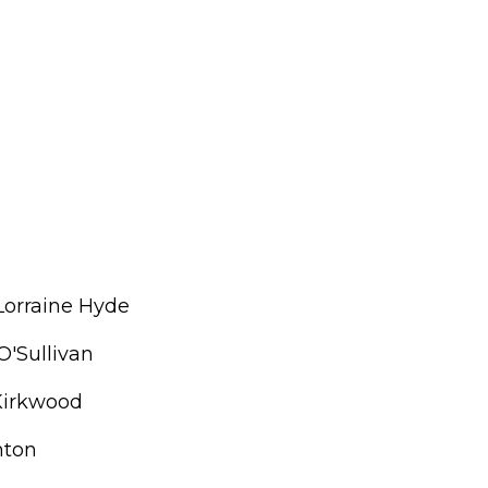
 Lorraine Hyde
 O'Sullivan
 Kirkwood
hton