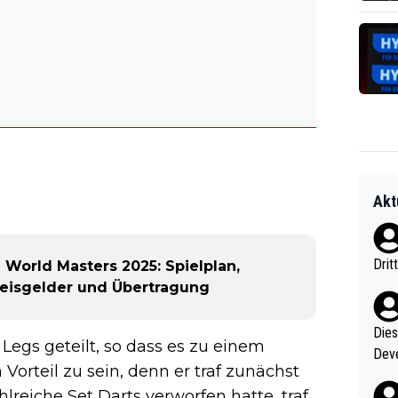
Akt
Drit
orld Masters 2025: Spielplan,
Preisgelder und Übertragung
Diese
Legs geteilt, so dass es zu einem
Deve
orteil zu sein, denn er traf zunächst
nter 60 im
reiche Set Darts verworfen hatte, traf
e mal 40+ er