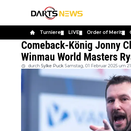
Turniere
LIVE
Order of Merit
▼
▼
▼
Comeback-König Jonny Cl
Winmau World Masters Ry
durch
Sylke Puck
Samstag, 01 Februar 2025 um 21