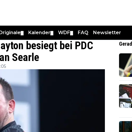
Originale
Kalender
WDF
FAQ
Newsletter
▼
▼
▼
ayton besiegt bei PDC
Gerad
an Searle
:05