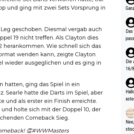
och krasser wie ein Po
op und ging mit zwei Sets Vorsprung in
Ganz
ndes
s Leg geschoben. Diesmal vergab auch
Das 
pel 19 nicht treffen. Als Clayton dies
pass
3:2 herankommen. Wie schnell sich das
ormat wenden kann, zeigte Clayton
Die 
el wieder ausgeglichen und es ging in
16/8? Die Jugendspiele waren letztes Jah
zwei
l. Allerdings ist Mitchell Lawrie als Nummer 1 der Welt eh quali
hatten, ging das Spiel in ein
fizi
Hallo, warum gibt es keinen Hinweis, dass di
 Searle hatte die Darts im Spiel, aber
eisters erst
aste
 und als erster ein Finish erreichte.
s Ja
rtik
 und holte sich mit der Doppel 10, der
d wo
aschenden Comeback Sieg.
etzt
Nee,
urch
stis
omeback! 👏
#WWMasters
(in 