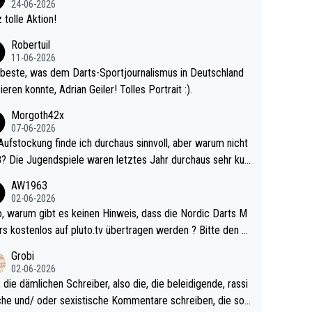
24-06-2026
kalspiel eines Kreisligisten vs einem Bu
 tolle Aktion!
ligisten.
Robertuil
11-06-2026
beste, was dem Darts-Sportjournalismus in Deutschland
ieren konnte, Adrian Geiler! Tolles Portrait :).
Morgoth42x
07-06-2026
Aufstockung finde ich durchaus sinnvoll, aber warum nicht
r durchaus sehr kur
lig und besser anzuschauen, als manch Erwachsenenspie
AW1963
02-06-2026
ert. Somit ändert die automatische Qualifikation des Weltm
e Nordic Darts M
mal nichts. Ich denke sie wollen damit für nächste
rs kostenlos auf pluto.tv übertragen werden ? Bitte den A
hr vorsorgen, denn da ist er alt genug für die PDC und wir
el aktualisieren, danke!
Grobi
hl wenig WDF Turniere spielen. Dies war bei Archie Self l
02-06-2026
es Jahr der Fall. Er musste als amtierender Weltmeister d
 die dämlichen Schreiber, also die, die beleidigende, rassi
 den Qualifier und ich glaube kaum, dass Mitchel sich das
che und/ oder sexistische Kommentare schreiben, die soll
Vegas) antun würde, wenn er doch eigentlich die PDC-WM