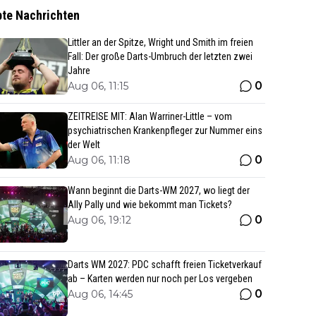
bte Nachrichten
Littler an der Spitze, Wright und Smith im freien
Fall: Der große Darts-Umbruch der letzten zwei
Jahre
0
Aug 06, 11:15
ZEITREISE MIT: Alan Warriner-Little – vom
psychiatrischen Krankenpfleger zur Nummer eins
der Welt
0
Aug 06, 11:18
Wann beginnt die Darts-WM 2027, wo liegt der
Ally Pally und wie bekommt man Tickets?
0
Aug 06, 19:12
Darts WM 2027: PDC schafft freien Ticketverkauf
ab – Karten werden nur noch per Los vergeben
0
Aug 06, 14:45