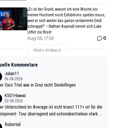
„Er ist der Grund, warum ich eine Woche vor
meiner Hochzeit noch Exhibitions spielen muss,
weil er sich weiter das ganze verdammte Geld
schnappt!" – Nathan Aspinall nimmt sich Luke
Littler zur Brust
0
Aug 06, 17:59
Mehr Artikel
uelle Kommentare
Julian11
06-08-2026
ter Euro Titel war in Graz nicht Sindelfingen
K501Hawaii
02-08-2026
r Unterschied im Average ist echt krass! 111+ ist für die
lopment- Tour überragend und schonübertrieben stark. U
 Ave dagegen eigentlich schon zu schwach - gerad
Robertuil
st recht. Da gewinnst keinen Blumentopf - ist ja n