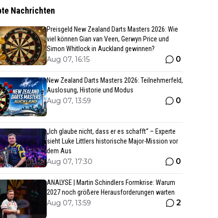
bte Nachrichten
Preisgeld New Zealand Darts Masters 2026: Wie
viel können Gian van Veen, Gerwyn Price und
Simon Whitlock in Auckland gewinnen?
0
Aug 07, 16:15
New Zealand Darts Masters 2026: Teilnehmerfeld,
Auslosung, Historie und Modus
0
Aug 07, 13:59
„Ich glaube nicht, dass er es schafft“ – Experte
sieht Luke Littlers historische Major-Mission vor
dem Aus
0
Aug 07, 17:30
ANALYSE | Martin Schindlers Formkrise: Warum
2027 noch größere Herausforderungen warten
2
Aug 07, 13:59