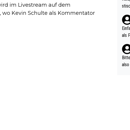
urch
 wird im Livestream auf dem
stis
(in 
 wo Kevin Schulte als Kommentator
ten 
als Z
nes 
ttle
Einf
vV p
als 
n Ri
ehle
Bitt
also
ung,
werd
aube
sych
d di
e ma
n…