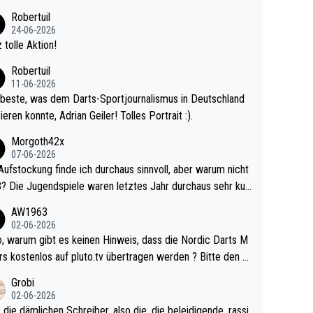
 Ave dagegen eigentlich schon zu schwach - gerad
Robertuil
st recht. Da gewinnst keinen Blumentopf - ist ja n
24-06-2026
kalspiel eines Kreisligisten vs einem Bu
 tolle Aktion!
ligisten.
Robertuil
11-06-2026
beste, was dem Darts-Sportjournalismus in Deutschland
ieren konnte, Adrian Geiler! Tolles Portrait :).
Morgoth42x
07-06-2026
Aufstockung finde ich durchaus sinnvoll, aber warum nicht
r durchaus sehr kur
lig und besser anzuschauen, als manch Erwachsenenspie
AW1963
02-06-2026
ert. Somit ändert die automatische Qualifikation des Weltm
e Nordic Darts M
mal nichts. Ich denke sie wollen damit für nächste
rs kostenlos auf pluto.tv übertragen werden ? Bitte den A
hr vorsorgen, denn da ist er alt genug für die PDC und wir
el aktualisieren, danke!
Grobi
hl wenig WDF Turniere spielen. Dies war bei Archie Self l
02-06-2026
es Jahr der Fall. Er musste als amtierender Weltmeister d
 die dämlichen Schreiber, also die, die beleidigende, rassi