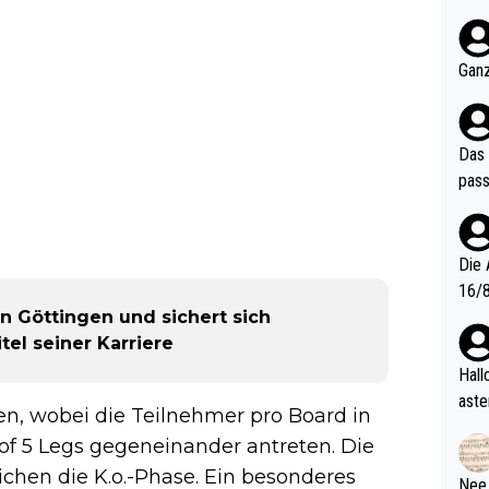
nter 60 im
e mal 40+ er
och krasser wie ein Po
Ganz
ndes
Das 
pass
Die 
16/8? Die Jugendspiele waren letztes Jah
in Göttingen und sichert sich
zwei
el seiner Karriere
l. Allerdings ist Mitchell Lawrie als Nummer 1 der Welt eh quali
fizi
Hallo, warum gibt es keinen Hinweis, dass di
eisters erst
aste
en, wobei die Teilnehmer pro Board in
s Ja
rtik
of 5 Legs gegeneinander antreten. Die
d wo
etzt
ichen die K.o.-Phase. Ein besonderes
Nee,