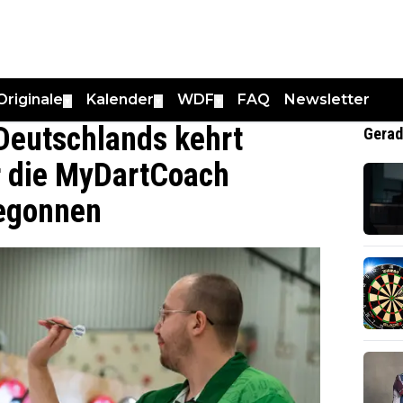
Originale
Kalender
WDF
FAQ
Newsletter
▼
▼
▼
Deutschlands kehrt
Gerad
r die MyDartCoach
egonnen