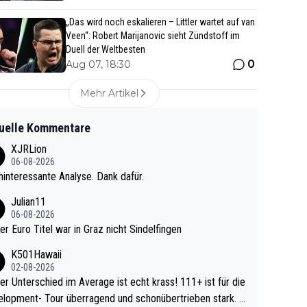
„Das wird noch eskalieren – Littler wartet auf van
Veen“: Robert Marijanovic sieht Zündstoff im
Duell der Weltbesten
0
Aug 07, 18:30
Mehr Artikel
uelle Kommentare
XJRLion
06-08-2026
interessante Analyse. Dank dafür.
Julian11
06-08-2026
ter Euro Titel war in Graz nicht Sindelfingen
K501Hawaii
02-08-2026
r Unterschied im Average ist echt krass! 111+ ist für die
lopment- Tour überragend und schonübertrieben stark. U