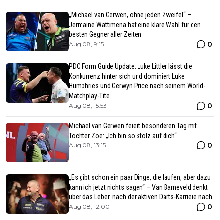
„Michael van Gerwen, ohne jeden Zweifel“ –
Jermaine Wattimena hat eine klare Wahl für den
besten Gegner aller Zeiten
0
Aug 08, 9:15
PDC Form Guide Update: Luke Littler lässt die
Konkurrenz hinter sich und dominiert Luke
Humphries und Gerwyn Price nach seinem World-
Matchplay-Titel
0
Aug 08, 15:53
Michael van Gerwen feiert besonderen Tag mit
Tochter Zoë: „Ich bin so stolz auf dich“
0
Aug 08, 13:15
„Es gibt schon ein paar Dinge, die laufen, aber dazu
kann ich jetzt nichts sagen“ – Van Barneveld denkt
über das Leben nach der aktiven Darts-Karriere nach
0
Aug 08, 12:00