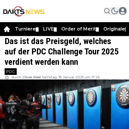
Turniere
LIVE
Order of Merit
Originale
▼
▼
▼
▼
Das ist das Preisgeld, welches
auf der PDC Challenge Tour 2025
verdient werden kann
PDC
durch
Oliver Ried
Samstag, 18 Januar 2025 um 17:26