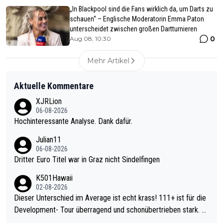
„In Blackpool sind die Fans wirklich da, um Darts zu
schauen“ – Englische Moderatorin Emma Paton
unterscheidet zwischen großen Dartturnieren
0
Aug 08, 10:30
Mehr Artikel
Aktuelle Kommentare
XJRLion
06-08-2026
Hochinteressante Analyse. Dank dafür.
Julian11
06-08-2026
Dritter Euro Titel war in Graz nicht Sindelfingen
K501Hawaii
02-08-2026
Dieser Unterschied im Average ist echt krass! 111+ ist für die
Development- Tour überragend und schonübertrieben stark. U
nter 60 im Ave dagegen eigentlich schon zu schwach - gerade