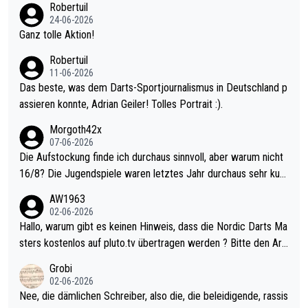
Robertuil
mal 40+ erst recht. Da gewinnst keinen Blumentopf - ist ja noc
24-06-2026
h krasser wie ein Pokalspiel eines Kreisligisten vs einem Bund
Ganz tolle Aktion!
esligisten.
Robertuil
11-06-2026
Das beste, was dem Darts-Sportjournalismus in Deutschland p
assieren konnte, Adrian Geiler! Tolles Portrait :).
Morgoth42x
07-06-2026
Die Aufstockung finde ich durchaus sinnvoll, aber warum nicht
16/8? Die Jugendspiele waren letztes Jahr durchaus sehr kurz
weilig und besser anzuschauen, als manch Erwachsenenspiel.
AW1963
Allerdings ist Mitchell Lawrie als Nummer 1 der Welt eh qualifi
02-06-2026
ziert. Somit ändert die automatische Qualifikation des Weltmei
Hallo, warum gibt es keinen Hinweis, dass die Nordic Darts Ma
sters erstmal nichts. Ich denke sie wollen damit für nächstes J
sters kostenlos auf pluto.tv übertragen werden ? Bitte den Arti
ahr vorsorgen, denn da ist er alt genug für die PDC und wird w
kel aktualisieren, danke!
Grobi
ohl wenig WDF Turniere spielen. Dies war bei Archie Self letzt
02-06-2026
es Jahr der Fall. Er musste als amtierender Weltmeister durch
Nee, die dämlichen Schreiber, also die, die beleidigende, rassis
den Qualifier und ich glaube kaum, dass Mitchel sich das (in Ve