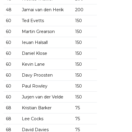
48
Jamai van den Herik
200
60
Ted Evetts
150
60
Martin Grearson
150
60
Ieuan Halsall
150
60
Daniel Klose
150
60
Kevin Lane
150
60
Davy Proosten
150
60
Paul Rowley
150
60
Jurjen van der Velde
150
68
Kristian Barker
75
68
Lee Cocks
75
68
David Davies
75