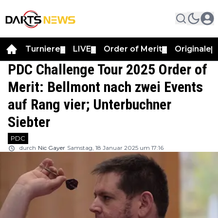
Turniere
LIVE
Order of Merit
Originale
▼
▼
▼
▼
PDC Challenge Tour 2025 Order of
Merit: Bellmont nach zwei Events
auf Rang vier; Unterbuchner
Siebter
PDC
durch
Nic Gayer
Samstag, 18 Januar 2025 um 17:16