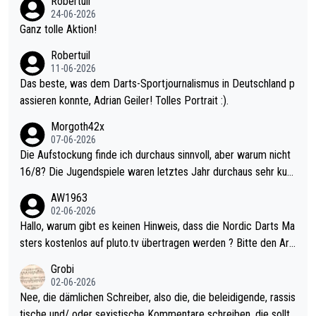
Robertuil
mal 40+ erst recht. Da gewinnst keinen Blumentopf - ist ja noc
24-06-2026
h krasser wie ein Pokalspiel eines Kreisligisten vs einem Bund
Ganz tolle Aktion!
esligisten.
Robertuil
11-06-2026
Das beste, was dem Darts-Sportjournalismus in Deutschland p
assieren konnte, Adrian Geiler! Tolles Portrait :).
Morgoth42x
07-06-2026
Die Aufstockung finde ich durchaus sinnvoll, aber warum nicht
16/8? Die Jugendspiele waren letztes Jahr durchaus sehr kurz
weilig und besser anzuschauen, als manch Erwachsenenspiel.
AW1963
Allerdings ist Mitchell Lawrie als Nummer 1 der Welt eh qualifi
02-06-2026
ziert. Somit ändert die automatische Qualifikation des Weltmei
Hallo, warum gibt es keinen Hinweis, dass die Nordic Darts Ma
sters erstmal nichts. Ich denke sie wollen damit für nächstes J
sters kostenlos auf pluto.tv übertragen werden ? Bitte den Arti
ahr vorsorgen, denn da ist er alt genug für die PDC und wird w
kel aktualisieren, danke!
Grobi
ohl wenig WDF Turniere spielen. Dies war bei Archie Self letzt
02-06-2026
es Jahr der Fall. Er musste als amtierender Weltmeister durch
Nee, die dämlichen Schreiber, also die, die beleidigende, rassis
den Qualifier und ich glaube kaum, dass Mitchel sich das (in Ve
tische und/ oder sexistische Kommentare schreiben, die sollte