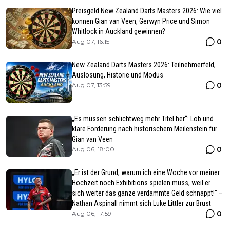
Preisgeld New Zealand Darts Masters 2026: Wie viel
können Gian van Veen, Gerwyn Price und Simon
Whitlock in Auckland gewinnen?
0
Aug 07, 16:15
New Zealand Darts Masters 2026: Teilnehmerfeld,
Auslosung, Historie und Modus
0
Aug 07, 13:59
„Es müssen schlichtweg mehr Titel her“: Lob und
klare Forderung nach historischem Meilenstein für
Gian van Veen
0
Aug 06, 18:00
„Er ist der Grund, warum ich eine Woche vor meiner
Hochzeit noch Exhibitions spielen muss, weil er
sich weiter das ganze verdammte Geld schnappt!" –
Nathan Aspinall nimmt sich Luke Littler zur Brust
0
Aug 06, 17:59