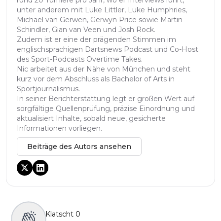
rund 20 Turniere pro Jahr, wo er Interviews führt,
unter anderem mit Luke Littler, Luke Humphries,
Michael van Gerwen, Gerwyn Price sowie Martin
Schindler, Gian van Veen und Josh Rock.
Zudem ist er eine der prägenden Stimmen im
englischsprachigen Dartsnews Podcast und Co-Host
des Sport-Podcasts Overtime Takes.
Nic arbeitet aus der Nähe von München und steht
kurz vor dem Abschluss als Bachelor of Arts in
Sportjournalismus.
In seiner Berichterstattung legt er großen Wert auf
sorgfältige Quellenprüfung, präzise Einordnung und
aktualisiert Inhalte, sobald neue, gesicherte
Informationen vorliegen.
Beiträge des Autors ansehen
Klatscht
0