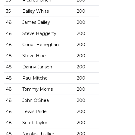
35
Ricardo Ulrich
200
35
Bailey White
200
48
James Bailey
200
48
Steve Haggerty
200
48
Conor Heneghan
200
48
Steve Hine
200
48
Danny Jansen
200
48
Paul Mitchell
200
48
Tommy Morris
200
48
John O'Shea
200
48
Lewis Pride
200
48
Scott Taylor
200
48
Nicolas Thuillier
200