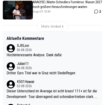
ANALYSE | Martin Schindlers Formkrise: Warum 2027
noch größere Herausforderungen warten
2
Aug 07, 13:59
Mehr Artikel
Aktuelle Kommentare
XJRLion
06-08-2026
Hochinteressante Analyse. Dank dafür.
Julian11
06-08-2026
Dritter Euro Titel war in Graz nicht Sindelfingen
K501Hawaii
02-08-2026
Dieser Unterschied im Average ist echt krass! 111+ ist für die
Development- Tour überragend und schonübertrieben stark. U
nter 60 im Ave dagegen eigentlich schon zu schwach - gerade