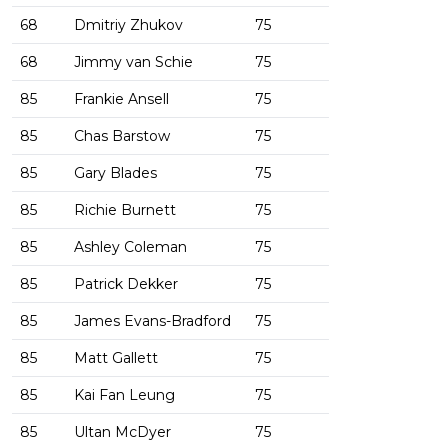
68
Dmitriy Zhukov
75
68
Jimmy van Schie
75
85
Frankie Ansell
75
85
Chas Barstow
75
85
Gary Blades
75
85
Richie Burnett
75
85
Ashley Coleman
75
85
Patrick Dekker
75
85
James Evans-Bradford
75
85
Matt Gallett
75
85
Kai Fan Leung
75
85
Ultan McDyer
75