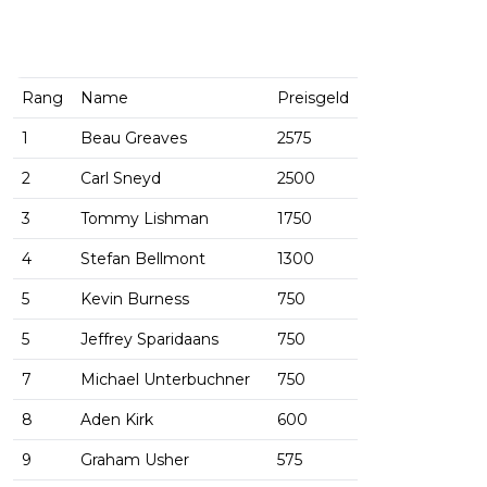
Rang
Name
Preisgeld
1
Beau Greaves
2575
2
Carl Sneyd
2500
3
Tommy Lishman
1750
4
Stefan Bellmont
1300
5
Kevin Burness
750
5
Jeffrey Sparidaans
750
7
Michael Unterbuchner
750
8
Aden Kirk
600
9
Graham Usher
575