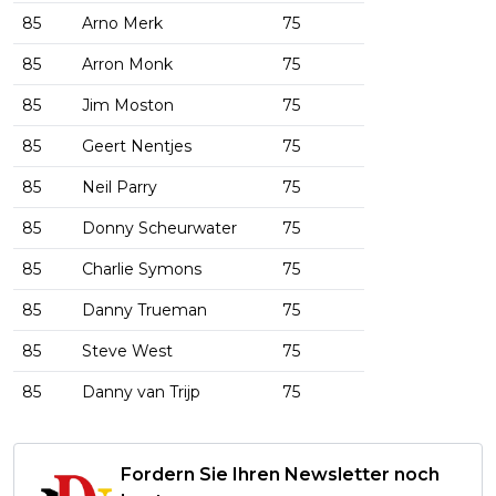
85
Arno Merk
75
85
Arron Monk
75
85
Jim Moston
75
85
Geert Nentjes
75
85
Neil Parry
75
85
Donny Scheurwater
75
85
Charlie Symons
75
85
Danny Trueman
75
85
Steve West
75
85
Danny van Trijp
75
Fordern Sie Ihren Newsletter noch