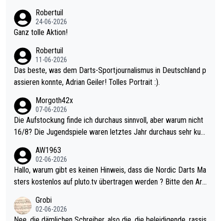
nter 60 im Ave dagegen eigentlich schon zu schwach - gerade
Robertuil
mal 40+ erst recht. Da gewinnst keinen Blumentopf - ist ja noc
24-06-2026
h krasser wie ein Pokalspiel eines Kreisligisten vs einem Bund
Ganz tolle Aktion!
esligisten.
Robertuil
11-06-2026
Das beste, was dem Darts-Sportjournalismus in Deutschland p
assieren konnte, Adrian Geiler! Tolles Portrait :).
Morgoth42x
07-06-2026
Die Aufstockung finde ich durchaus sinnvoll, aber warum nicht
16/8? Die Jugendspiele waren letztes Jahr durchaus sehr kurz
weilig und besser anzuschauen, als manch Erwachsenenspiel.
AW1963
Allerdings ist Mitchell Lawrie als Nummer 1 der Welt eh qualifi
02-06-2026
ziert. Somit ändert die automatische Qualifikation des Weltmei
Hallo, warum gibt es keinen Hinweis, dass die Nordic Darts Ma
sters erstmal nichts. Ich denke sie wollen damit für nächstes J
sters kostenlos auf pluto.tv übertragen werden ? Bitte den Arti
ahr vorsorgen, denn da ist er alt genug für die PDC und wird w
kel aktualisieren, danke!
Grobi
ohl wenig WDF Turniere spielen. Dies war bei Archie Self letzt
02-06-2026
es Jahr der Fall. Er musste als amtierender Weltmeister durch
Nee, die dämlichen Schreiber, also die, die beleidigende, rassis