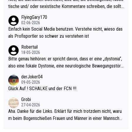
den Qualifier und ich glaube kaum, dass Mitchel sich das (in Ve
tische und/ oder sexistische Kommentare schreiben, die sollte
gas) antun würde, wenn er doch eigentlich die PDC-WM als Zi
n das einfach mal bleiben lassen. Sollten besser mal ihr eigene
FlyingGary170
el hat.
s Leben in den Griff kriegen. Nur eins wundert mich: Luke Little
02-06-2026
r war doch neulich erst derjenige, der über Social Media GvV p
Einfach kein Social Media benutzen. Verstehe nicht, wieso das
rovoziert hat. Und Littlers Mutter schießt öfters mal gegen Ric
als Profisportler so schwer zu verstehen ist
ardo Pietreczko auf Social Media. Hmmmm. Finde den Fehler!
Robertuil
18-05-2026
Bitte genau hinhören: er spricht davon, dass er eine „dystonia“,
also eine fokale Dystonie, eine neurologische Bewegungsstöru
ng, bei der unkontrolliert Bewegungen und Krämpfe erzeugt w
derJoker04
erden, im Arm hat. Und, dass Medikamente ihm helfen! Ich glau
09-05-2026
be immer noch, dass sehr viele der Dartits-Fälle fälschlich psy
Glück Auf ! SCHALKE und der FCN !!!
chologisiert werden und eigentlich fokale Dystonien sind. Und
Grobi
diese könnten teils wirksam behandelt werden! Dafür müsste
27-04-2026
man nur zum Neurologen und nicht zum Mentaltrainer gehen…
Aha. Danke für die Links. Erklärt für mich trotzdem nicht, waru
m beim Bogenschießen Frauen und Männer in einer Mannschaf
t spielen. Und beim Dressurreiten sind ebenfalls Frauen und Mä