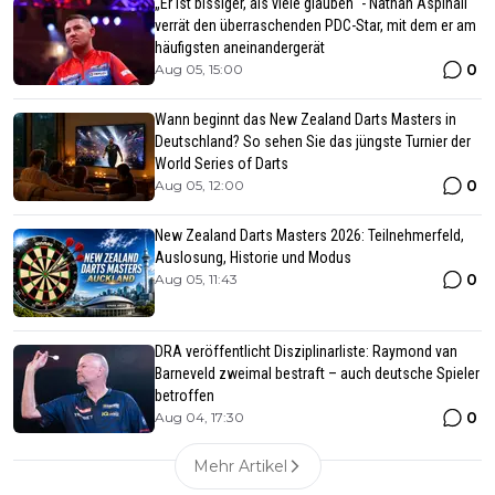
„Er ist bissiger, als viele glauben“ - Nathan Aspinall
verrät den überraschenden PDC-Star, mit dem er am
häufigsten aneinandergerät
0
Aug 05, 15:00
Wann beginnt das New Zealand Darts Masters in
Deutschland? So sehen Sie das jüngste Turnier der
World Series of Darts
0
Aug 05, 12:00
New Zealand Darts Masters 2026: Teilnehmerfeld,
Auslosung, Historie und Modus
0
Aug 05, 11:43
DRA veröffentlicht Disziplinarliste: Raymond van
Barneveld zweimal bestraft – auch deutsche Spieler
betroffen
0
Aug 04, 17:30
Mehr Artikel