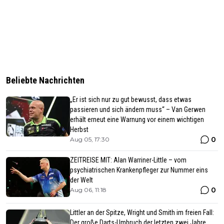
Beliebte Nachrichten
„Er ist sich nur zu gut bewusst, dass etwas
passieren und sich ändern muss“ – Van Gerwen
erhält erneut eine Warnung vor einem wichtigen
Herbst
0
Aug 05, 17:30
ZEITREISE MIT: Alan Warriner-Little – vom
psychiatrischen Krankenpfleger zur Nummer eins
der Welt
0
Aug 06, 11:18
Littler an der Spitze, Wright und Smith im freien Fall:
Der große Darts-Umbruch der letzten zwei Jahre