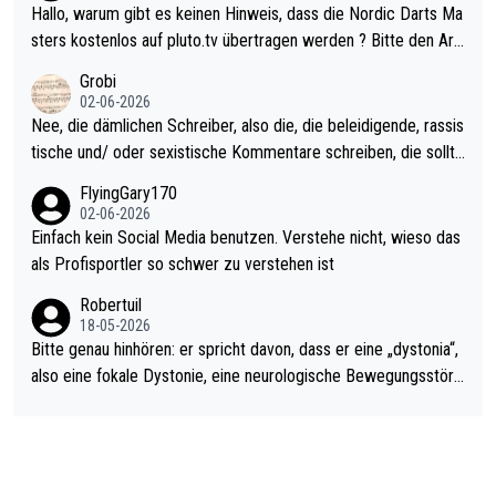
ziert. Somit ändert die automatische Qualifikation des Weltmei
Hallo, warum gibt es keinen Hinweis, dass die Nordic Darts Ma
sters erstmal nichts. Ich denke sie wollen damit für nächstes J
sters kostenlos auf pluto.tv übertragen werden ? Bitte den Arti
ahr vorsorgen, denn da ist er alt genug für die PDC und wird w
kel aktualisieren, danke!
Grobi
ohl wenig WDF Turniere spielen. Dies war bei Archie Self letzt
02-06-2026
es Jahr der Fall. Er musste als amtierender Weltmeister durch
Nee, die dämlichen Schreiber, also die, die beleidigende, rassis
den Qualifier und ich glaube kaum, dass Mitchel sich das (in Ve
tische und/ oder sexistische Kommentare schreiben, die sollte
gas) antun würde, wenn er doch eigentlich die PDC-WM als Zi
n das einfach mal bleiben lassen. Sollten besser mal ihr eigene
FlyingGary170
el hat.
s Leben in den Griff kriegen. Nur eins wundert mich: Luke Little
02-06-2026
r war doch neulich erst derjenige, der über Social Media GvV p
Einfach kein Social Media benutzen. Verstehe nicht, wieso das
rovoziert hat. Und Littlers Mutter schießt öfters mal gegen Ric
als Profisportler so schwer zu verstehen ist
ardo Pietreczko auf Social Media. Hmmmm. Finde den Fehler!
Robertuil
18-05-2026
Bitte genau hinhören: er spricht davon, dass er eine „dystonia“,
also eine fokale Dystonie, eine neurologische Bewegungsstöru
ng, bei der unkontrolliert Bewegungen und Krämpfe erzeugt w
erden, im Arm hat. Und, dass Medikamente ihm helfen! Ich glau
be immer noch, dass sehr viele der Dartits-Fälle fälschlich psy
chologisiert werden und eigentlich fokale Dystonien sind. Und