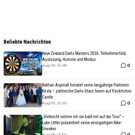
Beliebte Nachrichten
New Zealand Darts Masters 2026: Teilnehmerfeld,
Auslosung, Historie und Modus
0
Aug 09, 14:48
Nathan Aspinall heiratet seine langjährige Partnerin
Kirsty – zahlreiche Darts-Stars feiern auf Peckforton
Castle
0
Aug 09, 12:00
„Vielleicht nehme ich sie bald mit auf die Tour“ –
Luke Littler präsentiert seine einzigartigen Nike-
Sneaker
0
Aug 09, 13:30