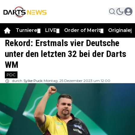
Turniere
LIVE
Order of Merit
Originale
▼
▼
▼
▼
Rekord: Erstmals vier Deutsche
unter den letzten 32 bei der Darts
WM
PDC
durch
Sylke Puck
Montag, 25 Dezember 2023 um 12:00