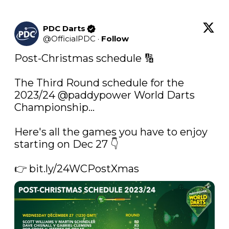
PDC Darts
@
OfficialPDC
·
Follow
Post-Christmas schedule 🔢

The Third Round schedule for the 
2023/24 
@paddypower
 World Darts 
Championship...

Here's all the games you have to enjoy 
starting on Dec 27 👇

👉 
bit.ly/24WCPostXmas