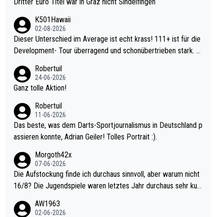
Dritter Euro Titel war in Graz nicht Sindelfingen
K501Hawaii
02-08-2026
Dieser Unterschied im Average ist echt krass! 111+ ist für die
Development- Tour überragend und schonübertrieben stark. U
nter 60 im Ave dagegen eigentlich schon zu schwach - gerade
Robertuil
mal 40+ erst recht. Da gewinnst keinen Blumentopf - ist ja noc
24-06-2026
h krasser wie ein Pokalspiel eines Kreisligisten vs einem Bund
Ganz tolle Aktion!
esligisten.
Robertuil
11-06-2026
Das beste, was dem Darts-Sportjournalismus in Deutschland p
assieren konnte, Adrian Geiler! Tolles Portrait :).
Morgoth42x
07-06-2026
Die Aufstockung finde ich durchaus sinnvoll, aber warum nicht
16/8? Die Jugendspiele waren letztes Jahr durchaus sehr kurz
weilig und besser anzuschauen, als manch Erwachsenenspiel.
AW1963
Allerdings ist Mitchell Lawrie als Nummer 1 der Welt eh qualifi
02-06-2026