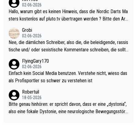
Allerdings ist Mitchell Lawrie als Nummer 1 der Welt eh qualifi
02-06-2026
ziert. Somit ändert die automatische Qualifikation des Weltmei
Hallo, warum gibt es keinen Hinweis, dass die Nordic Darts Ma
sters erstmal nichts. Ich denke sie wollen damit für nächstes J
sters kostenlos auf pluto.tv übertragen werden ? Bitte den Arti
ahr vorsorgen, denn da ist er alt genug für die PDC und wird w
kel aktualisieren, danke!
Grobi
ohl wenig WDF Turniere spielen. Dies war bei Archie Self letzt
02-06-2026
es Jahr der Fall. Er musste als amtierender Weltmeister durch
Nee, die dämlichen Schreiber, also die, die beleidigende, rassis
den Qualifier und ich glaube kaum, dass Mitchel sich das (in Ve
tische und/ oder sexistische Kommentare schreiben, die sollte
gas) antun würde, wenn er doch eigentlich die PDC-WM als Zi
n das einfach mal bleiben lassen. Sollten besser mal ihr eigene
FlyingGary170
el hat.
s Leben in den Griff kriegen. Nur eins wundert mich: Luke Little
02-06-2026
r war doch neulich erst derjenige, der über Social Media GvV p
Einfach kein Social Media benutzen. Verstehe nicht, wieso das
rovoziert hat. Und Littlers Mutter schießt öfters mal gegen Ric
als Profisportler so schwer zu verstehen ist
ardo Pietreczko auf Social Media. Hmmmm. Finde den Fehler!
Robertuil
18-05-2026
Bitte genau hinhören: er spricht davon, dass er eine „dystonia“,
also eine fokale Dystonie, eine neurologische Bewegungsstöru
ng, bei der unkontrolliert Bewegungen und Krämpfe erzeugt w
erden, im Arm hat. Und, dass Medikamente ihm helfen! Ich glau
be immer noch, dass sehr viele der Dartits-Fälle fälschlich psy