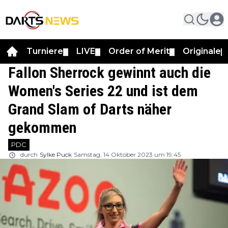
Turniere
LIVE
Order of Merit
Originale
▼
▼
▼
▼
Fallon Sherrock gewinnt auch die
Women's Series 22 und ist dem
Grand Slam of Darts näher
gekommen
PDC
durch
Sylke Puck
Samstag, 14 Oktober 2023 um 19:45