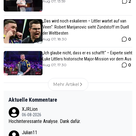
2
Aug 07, 13:59
„Das wird noch eskalieren – Littler wartet auf van
Veen“: Robert Marijanovic sieht Zündstoff im Duell
der Weltbesten
0
Aug 07, 18:30
„Ich glaube nicht, dass er es schafft“ – Experte sieht
Luke Littlers historische Major-Mission vor dem Aus
0
Aug 07, 17:30
Mehr Artikel
Aktuelle Kommentare
XJRLion
06-08-2026
Hochinteressante Analyse. Dank dafür.
Julian11