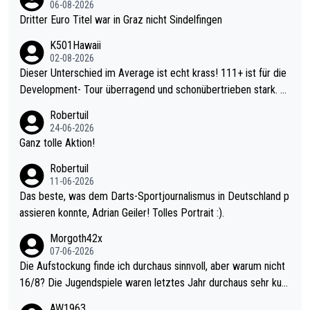
06-08-2026
Dritter Euro Titel war in Graz nicht Sindelfingen
K501Hawaii
02-08-2026
Dieser Unterschied im Average ist echt krass! 111+ ist für die
Development- Tour überragend und schonübertrieben stark. U
nter 60 im Ave dagegen eigentlich schon zu schwach - gerade
Robertuil
mal 40+ erst recht. Da gewinnst keinen Blumentopf - ist ja noc
24-06-2026
h krasser wie ein Pokalspiel eines Kreisligisten vs einem Bund
Ganz tolle Aktion!
esligisten.
Robertuil
11-06-2026
Das beste, was dem Darts-Sportjournalismus in Deutschland p
assieren konnte, Adrian Geiler! Tolles Portrait :).
Morgoth42x
07-06-2026
Die Aufstockung finde ich durchaus sinnvoll, aber warum nicht
16/8? Die Jugendspiele waren letztes Jahr durchaus sehr kurz
weilig und besser anzuschauen, als manch Erwachsenenspiel.
AW1963