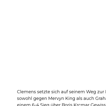
Clemens setzte sich auf seinem Weg zur F
sowohl gegen Mervyn King als auch Graham
einem 6-4 Sieg über Boris Krcmar Gewisshe