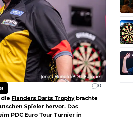
0
e!
r die
Flanders Darts Trophy
brachte
utschen Spieler hervor. Das
eim PDC Euro Tour Turnier in