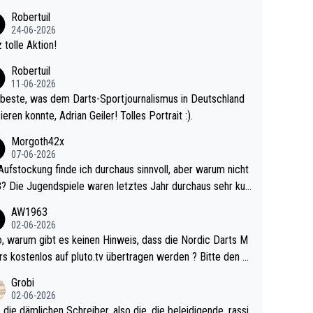
 Ave dagegen eigentlich schon zu schwach - gerad
Robertuil
st recht. Da gewinnst keinen Blumentopf - ist ja n
24-06-2026
kalspiel eines Kreisligisten vs einem Bu
 tolle Aktion!
ligisten.
Robertuil
11-06-2026
beste, was dem Darts-Sportjournalismus in Deutschland
ieren konnte, Adrian Geiler! Tolles Portrait :).
Morgoth42x
07-06-2026
Aufstockung finde ich durchaus sinnvoll, aber warum nicht
r durchaus sehr kur
lig und besser anzuschauen, als manch Erwachsenenspie
AW1963
02-06-2026
ert. Somit ändert die automatische Qualifikation des Weltm
e Nordic Darts M
mal nichts. Ich denke sie wollen damit für nächste
rs kostenlos auf pluto.tv übertragen werden ? Bitte den A
hr vorsorgen, denn da ist er alt genug für die PDC und wir
el aktualisieren, danke!
Grobi
hl wenig WDF Turniere spielen. Dies war bei Archie Self l
02-06-2026
es Jahr der Fall. Er musste als amtierender Weltmeister d
 die dämlichen Schreiber, also die, die beleidigende, rassi