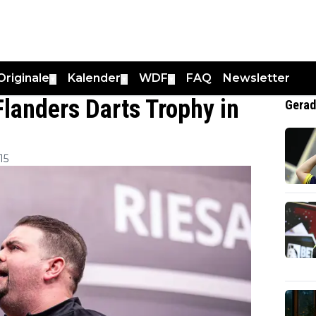
Originale
Kalender
WDF
FAQ
Newsletter
▼
▼
▼
Flanders Darts Trophy in
Gerad
15