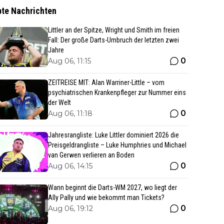
bte Nachrichten
Littler an der Spitze, Wright und Smith im freien
Fall: Der große Darts-Umbruch der letzten zwei
Jahre
0
Aug 06, 11:15
ZEITREISE MIT: Alan Warriner-Little – vom
psychiatrischen Krankenpfleger zur Nummer eins
der Welt
0
Aug 06, 11:18
Jahresrangliste: Luke Littler dominiert 2026 die
Preisgeldrangliste – Luke Humphries und Michael
van Gerwen verlieren an Boden
0
Aug 06, 14:15
Wann beginnt die Darts-WM 2027, wo liegt der
Ally Pally und wie bekommt man Tickets?
0
Aug 06, 19:12