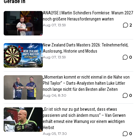
Gerade In
ANALYSE | Martin Schindlers Formkrise: Warum 2027
noch größere Herausforderungen warten
2
Aug 07, 13:59
New Zealand Darts Masters 2026: Teilnehmerfeld,
Auslosung, Historie und Modus
0
Aug 07, 13:59
„Momentan kommt er nicht einmal in die Nähe von
Phil Taylor“ – Darts-Analysten halten Luke Littler
noch lange nicht für den Besten aller Zeiten
0
Aug 06, 8:30
„Er ist sich nur zu gut bewusst, dass etwas
passieren und sich ändern muss“ – Van Gerwen
erhält erneut eine Warnung vor einem wichtigen
Herbst
0
Aug 05, 17:30