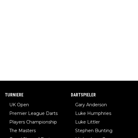
TURNIERE
DARTSPIELER
UK Open
Gary Anderson
Premier League Darts
Luke Humphries
Players Championship
Luke Littler
The Masters
Stephen Bunting