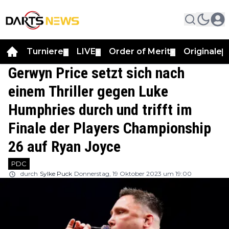
Turniere
LIVE
Order of Merit
Originale
▼
▼
▼
▼
Gerwyn Price setzt sich nach
einem Thriller gegen Luke
Humphries durch und trifft im
Finale der Players Championship
26 auf Ryan Joyce
PDC
durch
Sylke Puck
Donnerstag, 19 Oktober 2023 um 19:00