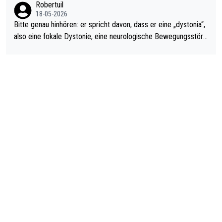
Robertuil
18-05-2026
Bitte genau hinhören: er spricht davon, dass er eine „dystonia“,
also eine fokale Dystonie, eine neurologische Bewegungsstöru
ng, bei der unkontrolliert Bewegungen und Krämpfe erzeugt w
erden, im Arm hat. Und, dass Medikamente ihm helfen! Ich glau
be immer noch, dass sehr viele der Dartits-Fälle fälschlich psy
chologisiert werden und eigentlich fokale Dystonien sind. Und
diese könnten teils wirksam behandelt werden! Dafür müsste
man nur zum Neurologen und nicht zum Mentaltrainer gehen…