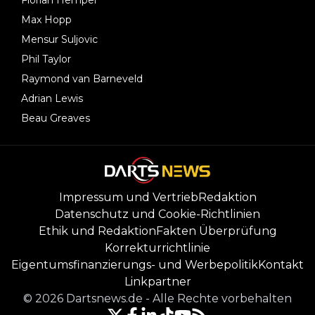
Florian Hempel
Max Hopp
Mensur Suljovic
Phil Taylor
Raymond van Barneveld
Adrian Lewis
Beau Greaves
Impressum und Vertrieb
Redaktion
Datenschutz und Cookie-Richtlinien
Ethik und Redaktion
Fakten Überprüfung
Korrekturrichtlinie
Eigentumsfinanzierungs- und Werbepolitik
Kontakt
Linkpartner
©
2026
Dartsnews.de
-
Alle Rechte vorbehalten