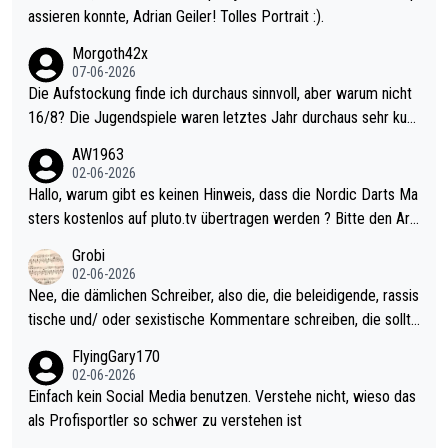
assieren konnte, Adrian Geiler! Tolles Portrait :).
Morgoth42x
07-06-2026
Die Aufstockung finde ich durchaus sinnvoll, aber warum nicht
16/8? Die Jugendspiele waren letztes Jahr durchaus sehr kurz
weilig und besser anzuschauen, als manch Erwachsenenspiel.
AW1963
Allerdings ist Mitchell Lawrie als Nummer 1 der Welt eh qualifi
02-06-2026
ziert. Somit ändert die automatische Qualifikation des Weltmei
Hallo, warum gibt es keinen Hinweis, dass die Nordic Darts Ma
sters erstmal nichts. Ich denke sie wollen damit für nächstes J
sters kostenlos auf pluto.tv übertragen werden ? Bitte den Arti
ahr vorsorgen, denn da ist er alt genug für die PDC und wird w
kel aktualisieren, danke!
Grobi
ohl wenig WDF Turniere spielen. Dies war bei Archie Self letzt
02-06-2026
es Jahr der Fall. Er musste als amtierender Weltmeister durch
Nee, die dämlichen Schreiber, also die, die beleidigende, rassis
den Qualifier und ich glaube kaum, dass Mitchel sich das (in Ve
tische und/ oder sexistische Kommentare schreiben, die sollte
gas) antun würde, wenn er doch eigentlich die PDC-WM als Zi
n das einfach mal bleiben lassen. Sollten besser mal ihr eigene
FlyingGary170
el hat.
s Leben in den Griff kriegen. Nur eins wundert mich: Luke Little
02-06-2026
r war doch neulich erst derjenige, der über Social Media GvV p
Einfach kein Social Media benutzen. Verstehe nicht, wieso das
rovoziert hat. Und Littlers Mutter schießt öfters mal gegen Ric
als Profisportler so schwer zu verstehen ist
ardo Pietreczko auf Social Media. Hmmmm. Finde den Fehler!