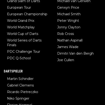
Grand Slam of Darts
Michael van Gerwen
European Tour
Gerwyn Price
European Championship
Michael Smith
World Grand Prix
Peter Wright
World Matchplay
Jonny Clayton
World Cup of Darts
Rob Cross
World Series of Darts
Nathan Aspinall
Finals
James Wade
PDC Challenge Tour
Dimitri Van den Bergh
PDC Q-School
Joe Cullen
DARTSPIELER
Martin Schindler
Gabriel Clemens
Ricardo Pietreczko
Niko Springer