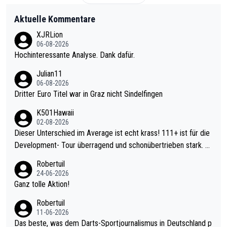
Aktuelle Kommentare
XJRLion
06-08-2026
Hochinteressante Analyse. Dank dafür.
Julian11
06-08-2026
Dritter Euro Titel war in Graz nicht Sindelfingen
K501Hawaii
02-08-2026
Dieser Unterschied im Average ist echt krass! 111+ ist für die
Development- Tour überragend und schonübertrieben stark. U
nter 60 im Ave dagegen eigentlich schon zu schwach - gerade
Robertuil
mal 40+ erst recht. Da gewinnst keinen Blumentopf - ist ja noc
24-06-2026
h krasser wie ein Pokalspiel eines Kreisligisten vs einem Bund
Ganz tolle Aktion!
esligisten.
Robertuil
11-06-2026
Das beste, was dem Darts-Sportjournalismus in Deutschland p