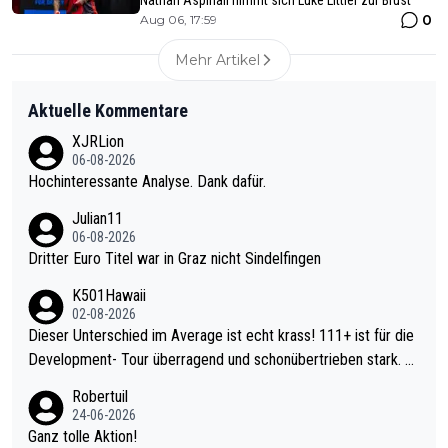
Nathan Aspinall nimmt sich Luke Littler zur Brust
0
Aug 06, 17:59
Mehr Artikel
Aktuelle Kommentare
XJRLion
06-08-2026
Hochinteressante Analyse. Dank dafür.
Julian11
06-08-2026
Dritter Euro Titel war in Graz nicht Sindelfingen
K501Hawaii
02-08-2026
Dieser Unterschied im Average ist echt krass! 111+ ist für die
Development- Tour überragend und schonübertrieben stark. U
nter 60 im Ave dagegen eigentlich schon zu schwach - gerade
Robertuil
mal 40+ erst recht. Da gewinnst keinen Blumentopf - ist ja noc
24-06-2026
h krasser wie ein Pokalspiel eines Kreisligisten vs einem Bund
Ganz tolle Aktion!