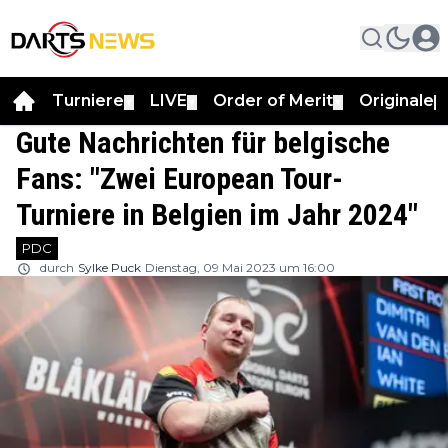
Turniere
LIVE
Order of Merit
Originale
▼
▼
▼
▼
Gute Nachrichten für belgische
Fans: "Zwei European Tour-
Turniere in Belgien im Jahr 2024"
PDC
durch
Sylke Puck
Dienstag, 09 Mai 2023 um 16:00