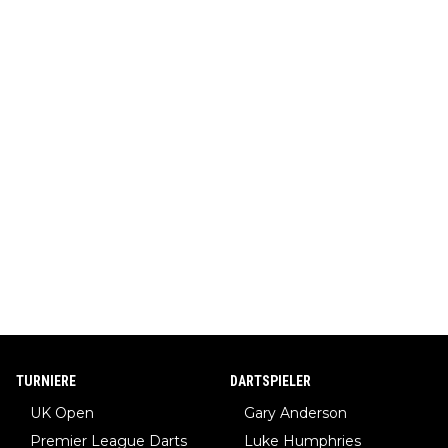
TURNIERE
DARTSPIELER
UK Open
Gary Anderson
Premier League Darts
Luke Humphries