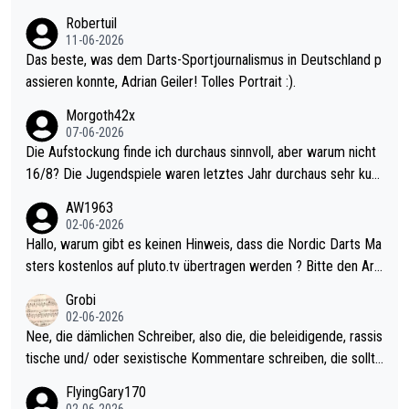
esligisten.
Robertuil
11-06-2026
Das beste, was dem Darts-Sportjournalismus in Deutschland p
assieren konnte, Adrian Geiler! Tolles Portrait :).
Morgoth42x
07-06-2026
Die Aufstockung finde ich durchaus sinnvoll, aber warum nicht
16/8? Die Jugendspiele waren letztes Jahr durchaus sehr kurz
weilig und besser anzuschauen, als manch Erwachsenenspiel.
AW1963
Allerdings ist Mitchell Lawrie als Nummer 1 der Welt eh qualifi
02-06-2026
ziert. Somit ändert die automatische Qualifikation des Weltmei
Hallo, warum gibt es keinen Hinweis, dass die Nordic Darts Ma
sters erstmal nichts. Ich denke sie wollen damit für nächstes J
sters kostenlos auf pluto.tv übertragen werden ? Bitte den Arti
ahr vorsorgen, denn da ist er alt genug für die PDC und wird w
kel aktualisieren, danke!
Grobi
ohl wenig WDF Turniere spielen. Dies war bei Archie Self letzt
02-06-2026
es Jahr der Fall. Er musste als amtierender Weltmeister durch
Nee, die dämlichen Schreiber, also die, die beleidigende, rassis
den Qualifier und ich glaube kaum, dass Mitchel sich das (in Ve
tische und/ oder sexistische Kommentare schreiben, die sollte
gas) antun würde, wenn er doch eigentlich die PDC-WM als Zi
n das einfach mal bleiben lassen. Sollten besser mal ihr eigene
FlyingGary170
el hat.
s Leben in den Griff kriegen. Nur eins wundert mich: Luke Little