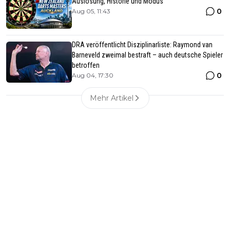
Auslosung, Historie und Modus
0
Aug 05, 11:43
DRA veröffentlicht Disziplinarliste: Raymond van
Barneveld zweimal bestraft – auch deutsche Spieler
betroffen
0
Aug 04, 17:30
Mehr Artikel