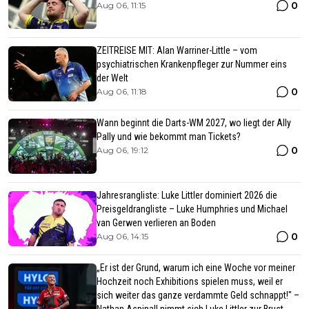
0
Aug 06, 11:15
ZEITREISE MIT: Alan Warriner-Little – vom
psychiatrischen Krankenpfleger zur Nummer eins
der Welt
0
Aug 06, 11:18
Wann beginnt die Darts-WM 2027, wo liegt der Ally
Pally und wie bekommt man Tickets?
0
Aug 06, 19:12
Jahresrangliste: Luke Littler dominiert 2026 die
Preisgeldrangliste – Luke Humphries und Michael
van Gerwen verlieren an Boden
0
Aug 06, 14:15
„Er ist der Grund, warum ich eine Woche vor meiner
Hochzeit noch Exhibitions spielen muss, weil er
sich weiter das ganze verdammte Geld schnappt!" –