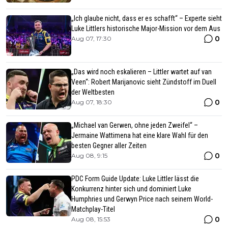
„Ich glaube nicht, dass er es schafft“ – Experte sieht
Luke Littlers historische Major-Mission vor dem Aus
0
Aug 07, 17:30
„Das wird noch eskalieren – Littler wartet auf van
Veen“: Robert Marijanovic sieht Zündstoff im Duell
der Weltbesten
0
Aug 07, 18:30
„Michael van Gerwen, ohne jeden Zweifel“ –
Jermaine Wattimena hat eine klare Wahl für den
besten Gegner aller Zeiten
0
Aug 08, 9:15
PDC Form Guide Update: Luke Littler lässt die
Konkurrenz hinter sich und dominiert Luke
Humphries und Gerwyn Price nach seinem World-
Matchplay-Titel
0
Aug 08, 15:53