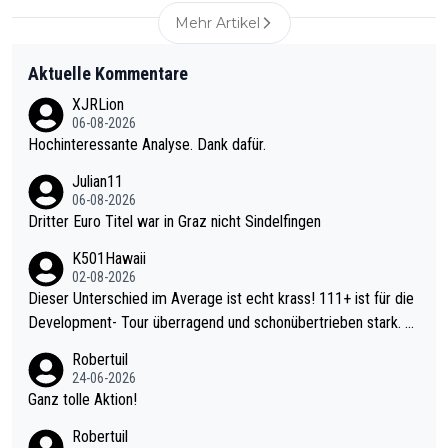
Mehr Artikel
Aktuelle Kommentare
XJRLion
06-08-2026
Hochinteressante Analyse. Dank dafür.
Julian11
06-08-2026
Dritter Euro Titel war in Graz nicht Sindelfingen
K501Hawaii
02-08-2026
Dieser Unterschied im Average ist echt krass! 111+ ist für die
Development- Tour überragend und schonübertrieben stark. U
nter 60 im Ave dagegen eigentlich schon zu schwach - gerade
Robertuil
mal 40+ erst recht. Da gewinnst keinen Blumentopf - ist ja noc
24-06-2026
h krasser wie ein Pokalspiel eines Kreisligisten vs einem Bund
Ganz tolle Aktion!
esligisten.
Robertuil