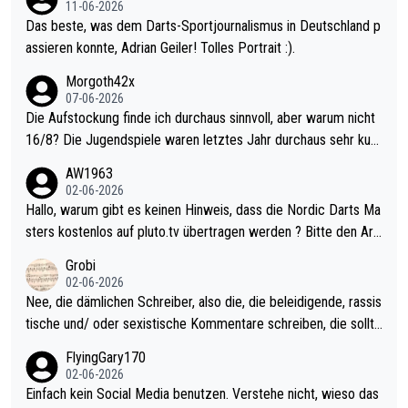
11-06-2026
Das beste, was dem Darts-Sportjournalismus in Deutschland p
assieren konnte, Adrian Geiler! Tolles Portrait :).
Morgoth42x
07-06-2026
Die Aufstockung finde ich durchaus sinnvoll, aber warum nicht
16/8? Die Jugendspiele waren letztes Jahr durchaus sehr kurz
weilig und besser anzuschauen, als manch Erwachsenenspiel.
AW1963
Allerdings ist Mitchell Lawrie als Nummer 1 der Welt eh qualifi
02-06-2026
ziert. Somit ändert die automatische Qualifikation des Weltmei
Hallo, warum gibt es keinen Hinweis, dass die Nordic Darts Ma
sters erstmal nichts. Ich denke sie wollen damit für nächstes J
sters kostenlos auf pluto.tv übertragen werden ? Bitte den Arti
ahr vorsorgen, denn da ist er alt genug für die PDC und wird w
kel aktualisieren, danke!
Grobi
ohl wenig WDF Turniere spielen. Dies war bei Archie Self letzt
02-06-2026
es Jahr der Fall. Er musste als amtierender Weltmeister durch
Nee, die dämlichen Schreiber, also die, die beleidigende, rassis
den Qualifier und ich glaube kaum, dass Mitchel sich das (in Ve
tische und/ oder sexistische Kommentare schreiben, die sollte
gas) antun würde, wenn er doch eigentlich die PDC-WM als Zi
n das einfach mal bleiben lassen. Sollten besser mal ihr eigene
FlyingGary170
el hat.
s Leben in den Griff kriegen. Nur eins wundert mich: Luke Little
02-06-2026
r war doch neulich erst derjenige, der über Social Media GvV p
Einfach kein Social Media benutzen. Verstehe nicht, wieso das