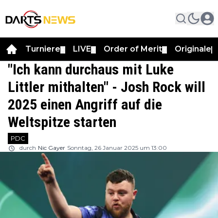
Turniere
LIVE
Order of Merit
Originale
▼
▼
▼
▼
"Ich kann durchaus mit Luke
Littler mithalten" - Josh Rock will
2025 einen Angriff auf die
Weltspitze starten
PDC
durch
Nic Gayer
Sonntag, 26 Januar 2025 um 13:00