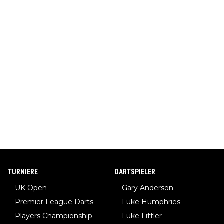
TURNIERE
DARTSPIELER
UK Open
Gary Anderson
Premier League Darts
Luke Humphries
Players Championship
Luke Littler