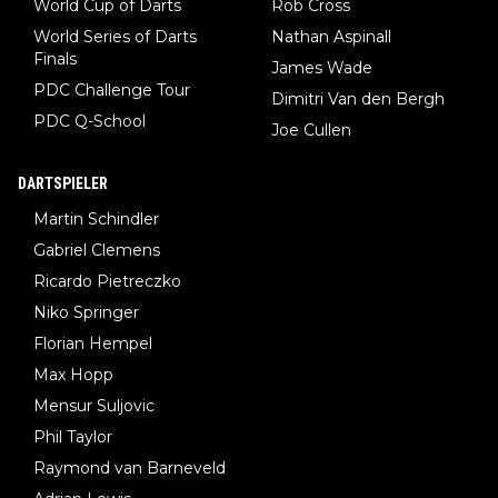
World Cup of Darts
Rob Cross
World Series of Darts
Nathan Aspinall
Finals
James Wade
PDC Challenge Tour
Dimitri Van den Bergh
PDC Q-School
Joe Cullen
DARTSPIELER
Martin Schindler
Gabriel Clemens
Ricardo Pietreczko
Niko Springer
Florian Hempel
Max Hopp
Mensur Suljovic
Phil Taylor
Raymond van Barneveld