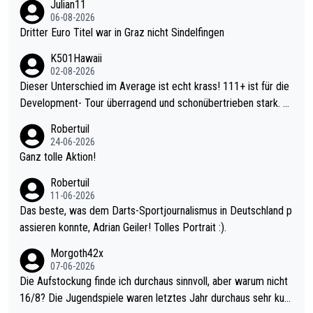
Julian11
06-08-2026
Dritter Euro Titel war in Graz nicht Sindelfingen
K501Hawaii
02-08-2026
Dieser Unterschied im Average ist echt krass! 111+ ist für die
Development- Tour überragend und schonübertrieben stark. U
nter 60 im Ave dagegen eigentlich schon zu schwach - gerade
Robertuil
mal 40+ erst recht. Da gewinnst keinen Blumentopf - ist ja noc
24-06-2026
h krasser wie ein Pokalspiel eines Kreisligisten vs einem Bund
Ganz tolle Aktion!
esligisten.
Robertuil
11-06-2026
Das beste, was dem Darts-Sportjournalismus in Deutschland p
assieren konnte, Adrian Geiler! Tolles Portrait :).
Morgoth42x
07-06-2026
Die Aufstockung finde ich durchaus sinnvoll, aber warum nicht
16/8? Die Jugendspiele waren letztes Jahr durchaus sehr kurz