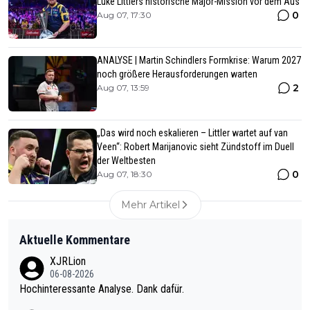
Luke Littlers historische Major-Mission vor dem Aus
0
Aug 07, 17:30
ANALYSE | Martin Schindlers Formkrise: Warum 2027
noch größere Herausforderungen warten
2
Aug 07, 13:59
„Das wird noch eskalieren – Littler wartet auf van
Veen“: Robert Marijanovic sieht Zündstoff im Duell
der Weltbesten
0
Aug 07, 18:30
Mehr Artikel
Aktuelle Kommentare
XJRLion
06-08-2026
Hochinteressante Analyse. Dank dafür.