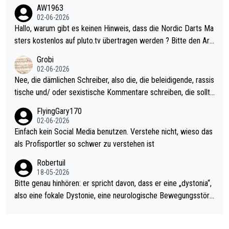
weilig und besser anzuschauen, als manch Erwachsenenspiel.
AW1963
Allerdings ist Mitchell Lawrie als Nummer 1 der Welt eh qualifi
02-06-2026
ziert. Somit ändert die automatische Qualifikation des Weltmei
Hallo, warum gibt es keinen Hinweis, dass die Nordic Darts Ma
sters erstmal nichts. Ich denke sie wollen damit für nächstes J
sters kostenlos auf pluto.tv übertragen werden ? Bitte den Arti
ahr vorsorgen, denn da ist er alt genug für die PDC und wird w
kel aktualisieren, danke!
Grobi
ohl wenig WDF Turniere spielen. Dies war bei Archie Self letzt
02-06-2026
es Jahr der Fall. Er musste als amtierender Weltmeister durch
Nee, die dämlichen Schreiber, also die, die beleidigende, rassis
den Qualifier und ich glaube kaum, dass Mitchel sich das (in Ve
tische und/ oder sexistische Kommentare schreiben, die sollte
gas) antun würde, wenn er doch eigentlich die PDC-WM als Zi
n das einfach mal bleiben lassen. Sollten besser mal ihr eigene
FlyingGary170
el hat.
s Leben in den Griff kriegen. Nur eins wundert mich: Luke Little
02-06-2026
r war doch neulich erst derjenige, der über Social Media GvV p
Einfach kein Social Media benutzen. Verstehe nicht, wieso das
rovoziert hat. Und Littlers Mutter schießt öfters mal gegen Ric
als Profisportler so schwer zu verstehen ist
ardo Pietreczko auf Social Media. Hmmmm. Finde den Fehler!
Robertuil
18-05-2026
Bitte genau hinhören: er spricht davon, dass er eine „dystonia“,
also eine fokale Dystonie, eine neurologische Bewegungsstöru
ng, bei der unkontrolliert Bewegungen und Krämpfe erzeugt w
erden, im Arm hat. Und, dass Medikamente ihm helfen! Ich glau