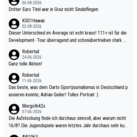
06-08-2026
Dritter Euro Titel war in Graz nicht Sindelfingen
K501Hawaii
02-08-2026
Dieser Unterschied im Average ist echt krass! 111+ ist für die
Development- Tour überragend und schonübertrieben stark. U
nter 60 im Ave dagegen eigentlich schon zu schwach - gerade
Robertuil
mal 40+ erst recht. Da gewinnst keinen Blumentopf - ist ja noc
24-06-2026
h krasser wie ein Pokalspiel eines Kreisligisten vs einem Bund
Ganz tolle Aktion!
esligisten.
Robertuil
11-06-2026
Das beste, was dem Darts-Sportjournalismus in Deutschland p
assieren konnte, Adrian Geiler! Tolles Portrait :).
Morgoth42x
07-06-2026
Die Aufstockung finde ich durchaus sinnvoll, aber warum nicht
16/8? Die Jugendspiele waren letztes Jahr durchaus sehr kurz
weilig und besser anzuschauen, als manch Erwachsenenspiel.
AW1963