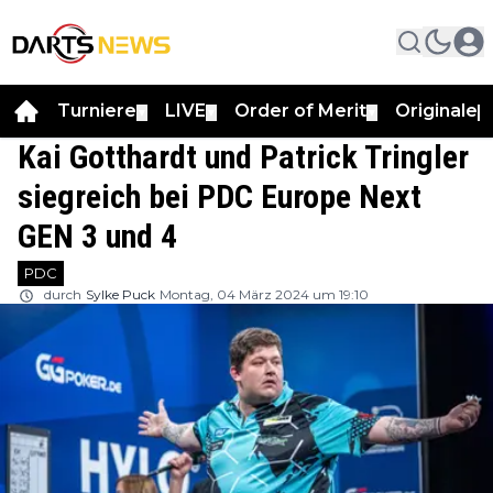
Turniere
LIVE
Order of Merit
Originale
▼
▼
▼
▼
Kai Gotthardt und Patrick Tringler
siegreich bei PDC Europe Next
GEN 3 und 4
PDC
durch
Sylke Puck
Montag, 04 März 2024 um 19:10