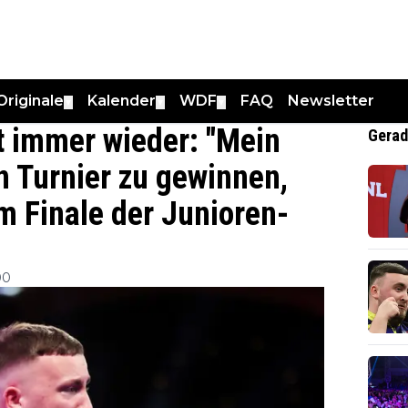
Originale
Kalender
WDF
FAQ
Newsletter
▼
▼
▼
bst immer wieder: "Mein
Gerad
in Turnier zu gewinnen,
im Finale der Junioren-
00