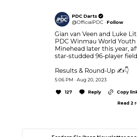
PDC Darts
@
OfficialPDC
·
Follow
Gian van Veen and Luke Litt
PDC Winmau World Youth C
Minehead later this year, a
star-studded 96-player field
Results & Round-Up ✍️👇
5:06 PM · Aug 20, 2023
127
Reply
Copy lin
Read 2 r