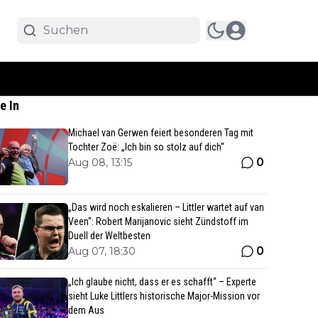
e In
Michael van Gerwen feiert besonderen Tag mit
Tochter Zoë: „Ich bin so stolz auf dich“
0
Aug 08, 13:15
„Das wird noch eskalieren – Littler wartet auf van
Veen“: Robert Marijanovic sieht Zündstoff im
Duell der Weltbesten
0
Aug 07, 18:30
„Ich glaube nicht, dass er es schafft“ – Experte
sieht Luke Littlers historische Major-Mission vor
dem Aus