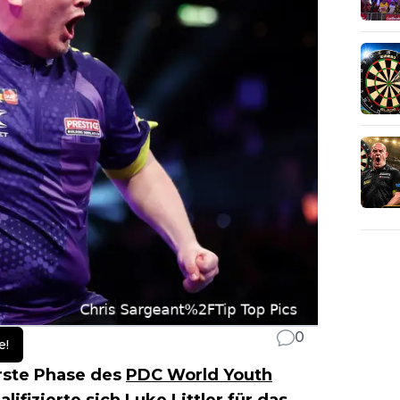
0
e!
rste Phase des
PDC World Youth
lifizierte sich
Luke Littler
für das