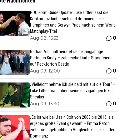
bte Nachrichten
PDC Form Guide Update: Luke Littler lässt die
Konkurrenz hinter sich und dominiert Luke
Humphries und Gerwyn Price nach seinem World-
Matchplay-Titel
0
Aug 08, 15:53
Nathan Aspinall heiratet seine langjährige
Partnerin Kirsty – zahlreiche Darts-Stars feiern
auf Peckforton Castle
0
Aug 09, 12:00
„Vielleicht nehme ich sie bald mit auf die Tour“ –
Luke Littler präsentiert seine einzigartigen Nike-
Sneaker
0
Aug 09, 13:30
„Es ist wie bei Usain Bolt von 2008 bis 2016, als
er jedes große Event gewann" – Emma Paton
zieht prestigeträchtigen Vergleich zu Luke Littlers
Dominanz