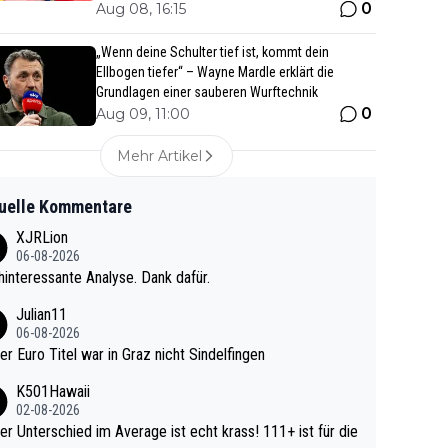
0
Aug 08, 16:15
„Wenn deine Schulter tief ist, kommt dein
Ellbogen tiefer“ – Wayne Mardle erklärt die
Grundlagen einer sauberen Wurftechnik
0
Aug 09, 11:00
Mehr Artikel
uelle Kommentare
XJRLion
06-08-2026
interessante Analyse. Dank dafür.
Julian11
06-08-2026
ter Euro Titel war in Graz nicht Sindelfingen
K501Hawaii
02-08-2026
r Unterschied im Average ist echt krass! 111+ ist für die