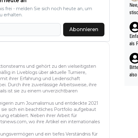
h heute an
etzt
Nee,
nis frei - melden Sie sich noch heute an, um
urch
stis
u erhalten.
(in 
ten 
als Z
nes 
Abonnieren
ttle
Einf
vV p
als 
n Ri
ehle
aktionsteams und gehört zu den vielseitigsten
Bitt
äßig in Liveblogs über aktuelle Turniere,
also
 mit ihrer Erfahrung und Leidenschaft
ung,
ei. Durch ihre zuverlässige Arbeitsweise, ihre
werd
ails ist sie zu einem unverzichtbaren
aube
steigerin zum Journalismus und entdeckte 2021
sych
sie sich ein beachtliches Portfolio aufgebaut
d di
ung etabliert. Neben ihrer Arbeit für
e ma
tsnews.com, wo ihre Artikel ein internationales
n…
ühlungsvermögen und ein tiefes Verständnis für