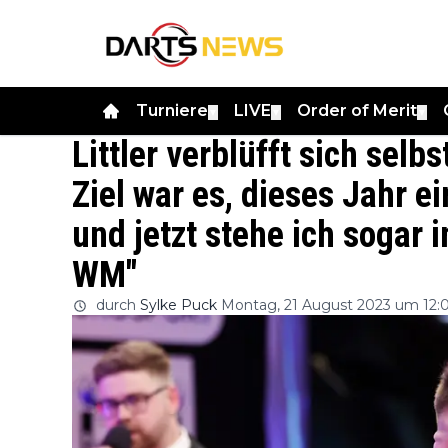
Turniere
LIVE
Order of Merit
▼
▼
▼
Littler verblüfft sich sel
Ziel war es, dieses Jahr e
und jetzt stehe ich sogar 
WM"
durch
Sylke Puck
Montag, 21 August 2023 um 12: