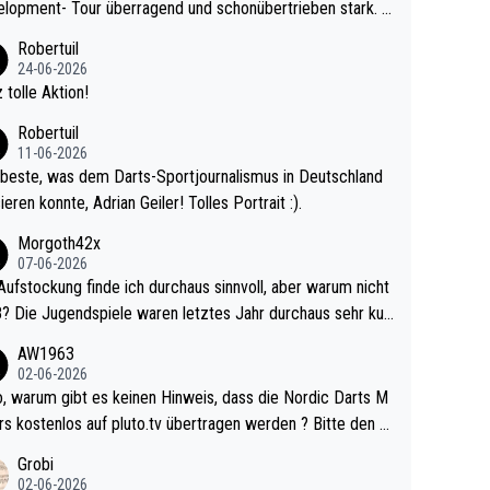
lopment- Tour überragend und schonübertrieben stark. U
 Ave dagegen eigentlich schon zu schwach - gerad
Robertuil
st recht. Da gewinnst keinen Blumentopf - ist ja n
24-06-2026
kalspiel eines Kreisligisten vs einem Bu
 tolle Aktion!
ligisten.
Robertuil
11-06-2026
beste, was dem Darts-Sportjournalismus in Deutschland
ieren konnte, Adrian Geiler! Tolles Portrait :).
Morgoth42x
07-06-2026
Aufstockung finde ich durchaus sinnvoll, aber warum nicht
r durchaus sehr kur
lig und besser anzuschauen, als manch Erwachsenenspie
AW1963
02-06-2026
ert. Somit ändert die automatische Qualifikation des Weltm
e Nordic Darts M
mal nichts. Ich denke sie wollen damit für nächste
rs kostenlos auf pluto.tv übertragen werden ? Bitte den A
hr vorsorgen, denn da ist er alt genug für die PDC und wir
el aktualisieren, danke!
Grobi
hl wenig WDF Turniere spielen. Dies war bei Archie Self l
02-06-2026