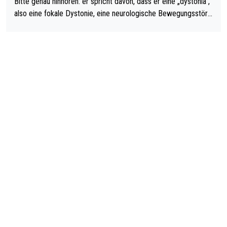
Bitte genau hinhören: er spricht davon, dass er eine „dystonia“,
also eine fokale Dystonie, eine neurologische Bewegungsstöru
ng, bei der unkontrolliert Bewegungen und Krämpfe erzeugt w
erden, im Arm hat. Und, dass Medikamente ihm helfen! Ich glau
be immer noch, dass sehr viele der Dartits-Fälle fälschlich psy
chologisiert werden und eigentlich fokale Dystonien sind. Und
diese könnten teils wirksam behandelt werden! Dafür müsste
man nur zum Neurologen und nicht zum Mentaltrainer gehen…