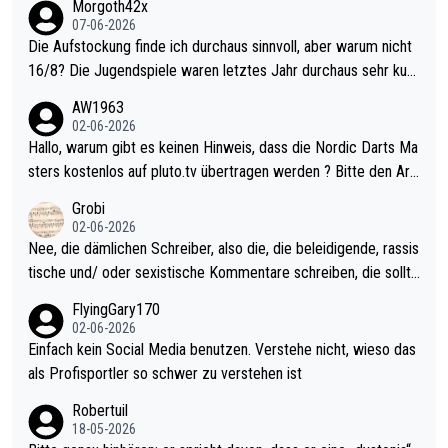
Morgoth42x
07-06-2026
Die Aufstockung finde ich durchaus sinnvoll, aber warum nicht
16/8? Die Jugendspiele waren letztes Jahr durchaus sehr kurz
weilig und besser anzuschauen, als manch Erwachsenenspiel.
AW1963
Allerdings ist Mitchell Lawrie als Nummer 1 der Welt eh qualifi
02-06-2026
ziert. Somit ändert die automatische Qualifikation des Weltmei
Hallo, warum gibt es keinen Hinweis, dass die Nordic Darts Ma
sters erstmal nichts. Ich denke sie wollen damit für nächstes J
sters kostenlos auf pluto.tv übertragen werden ? Bitte den Arti
ahr vorsorgen, denn da ist er alt genug für die PDC und wird w
kel aktualisieren, danke!
Grobi
ohl wenig WDF Turniere spielen. Dies war bei Archie Self letzt
02-06-2026
es Jahr der Fall. Er musste als amtierender Weltmeister durch
Nee, die dämlichen Schreiber, also die, die beleidigende, rassis
den Qualifier und ich glaube kaum, dass Mitchel sich das (in Ve
tische und/ oder sexistische Kommentare schreiben, die sollte
gas) antun würde, wenn er doch eigentlich die PDC-WM als Zi
n das einfach mal bleiben lassen. Sollten besser mal ihr eigene
FlyingGary170
el hat.
s Leben in den Griff kriegen. Nur eins wundert mich: Luke Little
02-06-2026
r war doch neulich erst derjenige, der über Social Media GvV p
Einfach kein Social Media benutzen. Verstehe nicht, wieso das
rovoziert hat. Und Littlers Mutter schießt öfters mal gegen Ric
als Profisportler so schwer zu verstehen ist
ardo Pietreczko auf Social Media. Hmmmm. Finde den Fehler!
Robertuil
18-05-2026