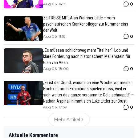
0
Aug 06, 14:15
ZEITREISE MIT: Alan Warriner-Little – vom
psychiatrischen Krankenpfleger zur Nummer eins
der Welt
0
Aug 06, 11:18
„Es müssen schlichtweg mehr Titel her“: Lob und
klare Forderung nach historischem Meilenstein für
Gian van Veen
0
Aug 06, 18:00
„Er ist der Grund, warum ich eine Woche vor meiner
Hochzeit noch Exhibitions spielen muss, weil er
sich weiter das ganze verdammte Geld schnappt!" –
Nathan Aspinall nimmt sich Luke Littler zur Brust
0
Aug 06, 17:59
Mehr Artikel
Aktuelle Kommentare