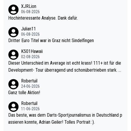
XJRLion
06-08-2026
Hochinteressante Analyse. Dank dafür.
Julian11
06-08-2026
Dritter Euro Titel war in Graz nicht Sindelfingen
K501Hawaii
02-08-2026
Dieser Unterschied im Average ist echt krass! 111+ ist für die
Development- Tour überragend und schonübertrieben stark. U
nter 60 im Ave dagegen eigentlich schon zu schwach - gerade
Robertuil
mal 40+ erst recht. Da gewinnst keinen Blumentopf - ist ja noc
24-06-2026
h krasser wie ein Pokalspiel eines Kreisligisten vs einem Bund
Ganz tolle Aktion!
esligisten.
Robertuil
11-06-2026
Das beste, was dem Darts-Sportjournalismus in Deutschland p
assieren konnte, Adrian Geiler! Tolles Portrait :).