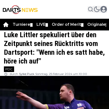
Turniere
LIVE
Order of Merit
Originale
▼
▼
▼
▼
Luke Littler spekuliert über den
Zeitpunkt seines Rücktritts vom
Dartsport: "Wenn ich es satt habe,
höre ich auf"
PDC
durch
Sylke Puck
Sonntag, 25 Februar 2024 um 10:00