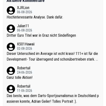
Aktuelle Kommentare
XJRLion
06-08-2026
Hochinteressante Analyse. Dank dafür.
Julian11
06-08-2026
Dritter Euro Titel war in Graz nicht Sindelfingen
K501Hawaii
02-08-2026
Dieser Unterschied im Average ist echt krass! 111+ ist für die
Development- Tour überragend und schonübertrieben stark. U
nter 60 im Ave dagegen eigentlich schon zu schwach - gerade
Robertuil
mal 40+ erst recht. Da gewinnst keinen Blumentopf - ist ja noc
24-06-2026
h krasser wie ein Pokalspiel eines Kreisligisten vs einem Bund
Ganz tolle Aktion!
esligisten.
Robertuil
11-06-2026
Das beste, was dem Darts-Sportjournalismus in Deutschland p
assieren konnte, Adrian Geiler! Tolles Portrait :).