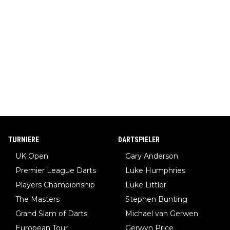
TURNIERE
DARTSPIELER
UK Open
Gary Anderson
Premier League Darts
Luke Humphries
Players Championship
Luke Littler
The Masters
Stephen Bunting
Grand Slam of Darts
Michael van Gerwen
European Tour
Gerwyn Price