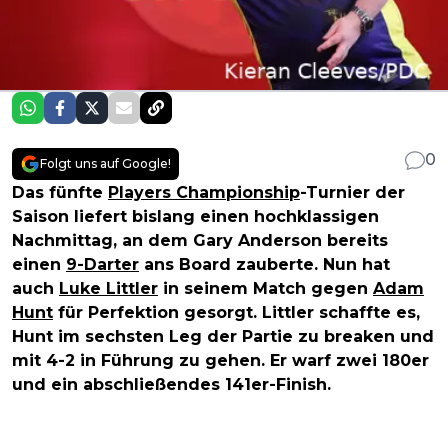
0
Folgt uns auf Google!
Das fünfte
Players Championship
-Turnier der
Saison liefert bislang einen hochklassigen
Nachmittag, an dem Gary Anderson bereits
einen
9-Darter
ans Board zauberte. Nun hat
auch
Luke Littler
in seinem Match gegen
Adam
Hunt
für Perfektion gesorgt. Littler schaffte es,
Hunt im sechsten Leg der Partie zu breaken und
mit 4-2 in Führung zu gehen. Er warf zwei 180er
und ein abschließendes 141er-Finish.