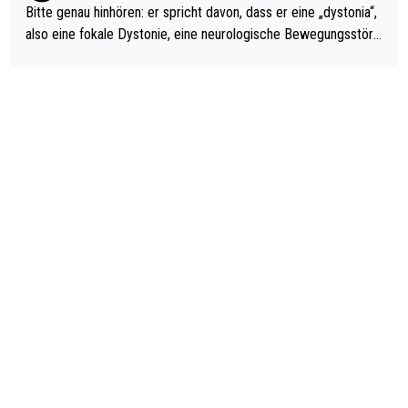
Bitte genau hinhören: er spricht davon, dass er eine „dystonia“,
also eine fokale Dystonie, eine neurologische Bewegungsstöru
ng, bei der unkontrolliert Bewegungen und Krämpfe erzeugt w
erden, im Arm hat. Und, dass Medikamente ihm helfen! Ich glau
be immer noch, dass sehr viele der Dartits-Fälle fälschlich psy
chologisiert werden und eigentlich fokale Dystonien sind. Und
diese könnten teils wirksam behandelt werden! Dafür müsste
man nur zum Neurologen und nicht zum Mentaltrainer gehen…