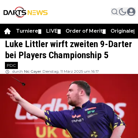
Turniere
LIVE
Order of Merit
Originale
▼
▼
▼
▼
Luke Littler wirft zweiten 9-Darter
bei Players Championship 5
PDC
durch
Nic Gayer
Dienstag, 11 März 2025 um 16:17