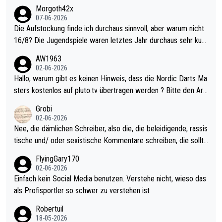
Morgoth42x
07-06-2026
Die Aufstockung finde ich durchaus sinnvoll, aber warum nicht
16/8? Die Jugendspiele waren letztes Jahr durchaus sehr kurz
weilig und besser anzuschauen, als manch Erwachsenenspiel.
AW1963
Allerdings ist Mitchell Lawrie als Nummer 1 der Welt eh qualifi
02-06-2026
ziert. Somit ändert die automatische Qualifikation des Weltmei
Hallo, warum gibt es keinen Hinweis, dass die Nordic Darts Ma
sters erstmal nichts. Ich denke sie wollen damit für nächstes J
sters kostenlos auf pluto.tv übertragen werden ? Bitte den Arti
ahr vorsorgen, denn da ist er alt genug für die PDC und wird w
kel aktualisieren, danke!
Grobi
ohl wenig WDF Turniere spielen. Dies war bei Archie Self letzt
02-06-2026
es Jahr der Fall. Er musste als amtierender Weltmeister durch
Nee, die dämlichen Schreiber, also die, die beleidigende, rassis
den Qualifier und ich glaube kaum, dass Mitchel sich das (in Ve
tische und/ oder sexistische Kommentare schreiben, die sollte
gas) antun würde, wenn er doch eigentlich die PDC-WM als Zi
n das einfach mal bleiben lassen. Sollten besser mal ihr eigene
FlyingGary170
el hat.
s Leben in den Griff kriegen. Nur eins wundert mich: Luke Little
02-06-2026
r war doch neulich erst derjenige, der über Social Media GvV p
Einfach kein Social Media benutzen. Verstehe nicht, wieso das
rovoziert hat. Und Littlers Mutter schießt öfters mal gegen Ric
als Profisportler so schwer zu verstehen ist
ardo Pietreczko auf Social Media. Hmmmm. Finde den Fehler!
Robertuil
18-05-2026