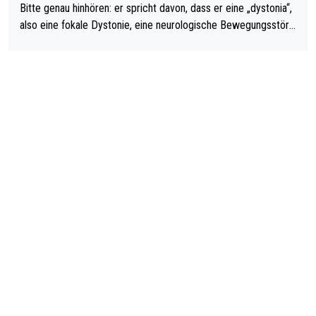
Bitte genau hinhören: er spricht davon, dass er eine „dystonia“,
also eine fokale Dystonie, eine neurologische Bewegungsstöru
ng, bei der unkontrolliert Bewegungen und Krämpfe erzeugt w
erden, im Arm hat. Und, dass Medikamente ihm helfen! Ich glau
be immer noch, dass sehr viele der Dartits-Fälle fälschlich psy
chologisiert werden und eigentlich fokale Dystonien sind. Und
diese könnten teils wirksam behandelt werden! Dafür müsste
man nur zum Neurologen und nicht zum Mentaltrainer gehen…