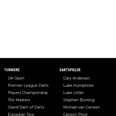
TURNIERE
DARTSPIELER
UK Open
Gary Anderson
Premier League Darts
Luke Humphries
Players Championship
Luke Littler
The Masters
Stephen Bunting
Grand Slam of Darts
Michael van Gerwen
European Tour
Gerwyn Price