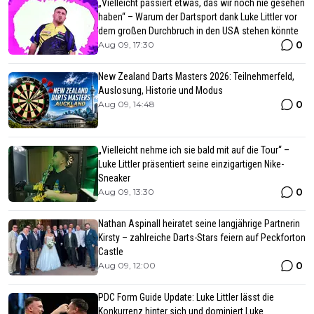
„Vielleicht passiert etwas, das wir noch nie gesehen
haben“ – Warum der Dartsport dank Luke Littler vor
dem großen Durchbruch in den USA stehen könnte
0
Aug 09, 17:30
New Zealand Darts Masters 2026: Teilnehmerfeld,
Auslosung, Historie und Modus
0
Aug 09, 14:48
„Vielleicht nehme ich sie bald mit auf die Tour“ –
Luke Littler präsentiert seine einzigartigen Nike-
Sneaker
0
Aug 09, 13:30
Nathan Aspinall heiratet seine langjährige Partnerin
Kirsty – zahlreiche Darts-Stars feiern auf Peckforton
Castle
0
Aug 09, 12:00
PDC Form Guide Update: Luke Littler lässt die
Konkurrenz hinter sich und dominiert Luke