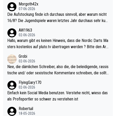
Morgoth42x
07-06-2026
Die Aufstockung finde ich durchaus sinnvoll, aber warum nicht
16/8? Die Jugendspiele waren letztes Jahr durchaus sehr kurz
weilig und besser anzuschauen, als manch Erwachsenenspiel.
AW1963
Allerdings ist Mitchell Lawrie als Nummer 1 der Welt eh qualifi
02-06-2026
ziert. Somit ändert die automatische Qualifikation des Weltmei
Hallo, warum gibt es keinen Hinweis, dass die Nordic Darts Ma
sters erstmal nichts. Ich denke sie wollen damit für nächstes J
sters kostenlos auf pluto.tv übertragen werden ? Bitte den Arti
ahr vorsorgen, denn da ist er alt genug für die PDC und wird w
kel aktualisieren, danke!
Grobi
ohl wenig WDF Turniere spielen. Dies war bei Archie Self letzt
02-06-2026
es Jahr der Fall. Er musste als amtierender Weltmeister durch
Nee, die dämlichen Schreiber, also die, die beleidigende, rassis
den Qualifier und ich glaube kaum, dass Mitchel sich das (in Ve
tische und/ oder sexistische Kommentare schreiben, die sollte
gas) antun würde, wenn er doch eigentlich die PDC-WM als Zi
n das einfach mal bleiben lassen. Sollten besser mal ihr eigene
FlyingGary170
el hat.
s Leben in den Griff kriegen. Nur eins wundert mich: Luke Little
02-06-2026
r war doch neulich erst derjenige, der über Social Media GvV p
Einfach kein Social Media benutzen. Verstehe nicht, wieso das
rovoziert hat. Und Littlers Mutter schießt öfters mal gegen Ric
als Profisportler so schwer zu verstehen ist
ardo Pietreczko auf Social Media. Hmmmm. Finde den Fehler!
Robertuil
18-05-2026