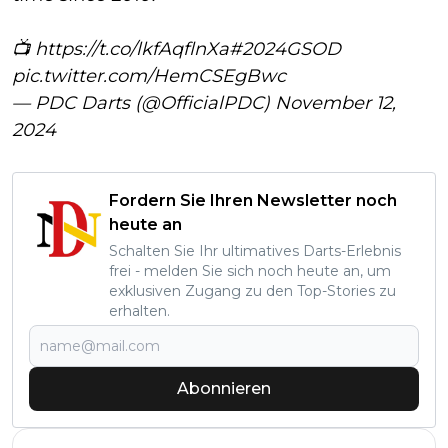
📺
https://t.co/lkfAqflnXa
#2024GSOD
pic.twitter.com/HemCSEgBwc
— PDC Darts (@OfficialPDC)
November 12,
2024
Fordern Sie Ihren Newsletter noch
heute an
Schalten Sie Ihr ultimatives Darts-Erlebnis
frei - melden Sie sich noch heute an, um
exklusiven Zugang zu den Top-Stories zu
erhalten.
Abonnieren