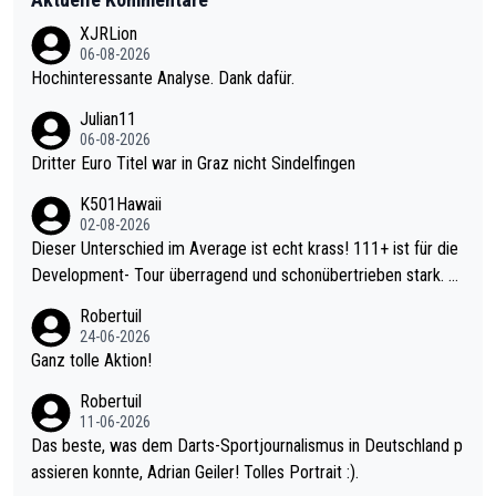
XJRLion
06-08-2026
Hochinteressante Analyse. Dank dafür.
Julian11
06-08-2026
Dritter Euro Titel war in Graz nicht Sindelfingen
K501Hawaii
02-08-2026
Dieser Unterschied im Average ist echt krass! 111+ ist für die
Development- Tour überragend und schonübertrieben stark. U
nter 60 im Ave dagegen eigentlich schon zu schwach - gerade
Robertuil
mal 40+ erst recht. Da gewinnst keinen Blumentopf - ist ja noc
24-06-2026
h krasser wie ein Pokalspiel eines Kreisligisten vs einem Bund
Ganz tolle Aktion!
esligisten.
Robertuil
11-06-2026
Das beste, was dem Darts-Sportjournalismus in Deutschland p
assieren konnte, Adrian Geiler! Tolles Portrait :).