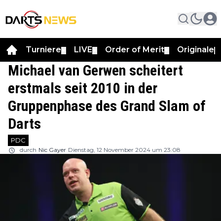
Turniere
LIVE
Order of Merit
Originale
▼
▼
▼
▼
Michael van Gerwen scheitert
erstmals seit 2010 in der
Gruppenphase des Grand Slam of
Darts
PDC
durch
Nic Gayer
Dienstag, 12 November 2024 um 23:08