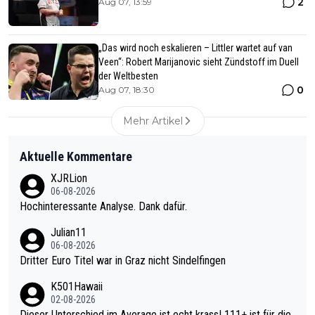
2
Aug 07, 13:59
„Das wird noch eskalieren – Littler wartet auf van
Veen“: Robert Marijanovic sieht Zündstoff im Duell
der Weltbesten
0
Aug 07, 18:30
Mehr Artikel
Aktuelle Kommentare
XJRLion
06-08-2026
Hochinteressante Analyse. Dank dafür.
Julian11
06-08-2026
Dritter Euro Titel war in Graz nicht Sindelfingen
K501Hawaii
02-08-2026
Dieser Unterschied im Average ist echt krass! 111+ ist für die