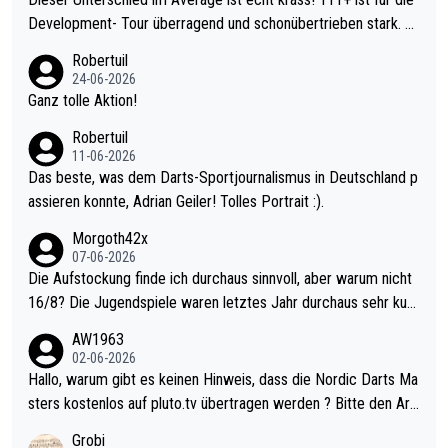
Development- Tour überragend und schonübertrieben stark. U
nter 60 im Ave dagegen eigentlich schon zu schwach - gerade
Robertuil
mal 40+ erst recht. Da gewinnst keinen Blumentopf - ist ja noc
24-06-2026
h krasser wie ein Pokalspiel eines Kreisligisten vs einem Bund
Ganz tolle Aktion!
esligisten.
Robertuil
11-06-2026
Das beste, was dem Darts-Sportjournalismus in Deutschland p
assieren konnte, Adrian Geiler! Tolles Portrait :).
Morgoth42x
07-06-2026
Die Aufstockung finde ich durchaus sinnvoll, aber warum nicht
16/8? Die Jugendspiele waren letztes Jahr durchaus sehr kurz
weilig und besser anzuschauen, als manch Erwachsenenspiel.
AW1963
Allerdings ist Mitchell Lawrie als Nummer 1 der Welt eh qualifi
02-06-2026
ziert. Somit ändert die automatische Qualifikation des Weltmei
Hallo, warum gibt es keinen Hinweis, dass die Nordic Darts Ma
sters erstmal nichts. Ich denke sie wollen damit für nächstes J
sters kostenlos auf pluto.tv übertragen werden ? Bitte den Arti
ahr vorsorgen, denn da ist er alt genug für die PDC und wird w
kel aktualisieren, danke!
Grobi
ohl wenig WDF Turniere spielen. Dies war bei Archie Self letzt