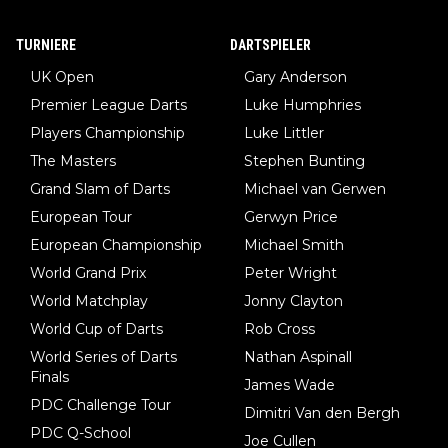
TURNIERE
DARTSPIELER
UK Open
Gary Anderson
Premier League Darts
Luke Humphries
Players Championship
Luke Littler
The Masters
Stephen Bunting
Grand Slam of Darts
Michael van Gerwen
European Tour
Gerwyn Price
European Championship
Michael Smith
World Grand Prix
Peter Wright
World Matchplay
Jonny Clayton
World Cup of Darts
Rob Cross
World Series of Darts
Nathan Aspinall
Finals
James Wade
PDC Challenge Tour
Dimitri Van den Bergh
PDC Q-School
Joe Cullen