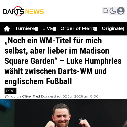
Turniere
LIVE
Order of Merit
Originale
▼
▼
▼
▼
„Noch ein WM-Titel für mich
selbst, aber lieber im Madison
Square Garden“ – Luke Humphries
wählt zwischen Darts-WM und
englischem Fußball
PDC
durch
Oliver Ried
Donnerstag, 02 Juli 2026 um 8:00