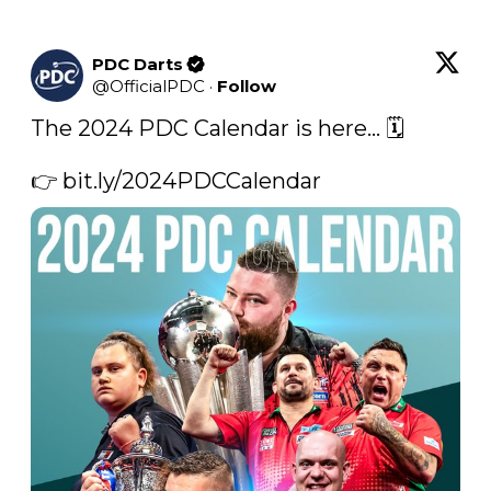
PDC Darts
@
OfficialPDC
·
Follow
The 2024 PDC Calendar is here... 🗓️

👉 
bit.ly/2024PDCCalendar