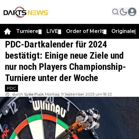
Turniere
LIVE
Order of Merit
Originale
▼
▼
▼
▼
PDC-Dartkalender für 2024
bestätigt: Einige neue Ziele und
nur noch Players Championship-
Turniere unter der Woche
PDC
durch
Sylke Puck
Montag, 11 September 2023 um 18:22