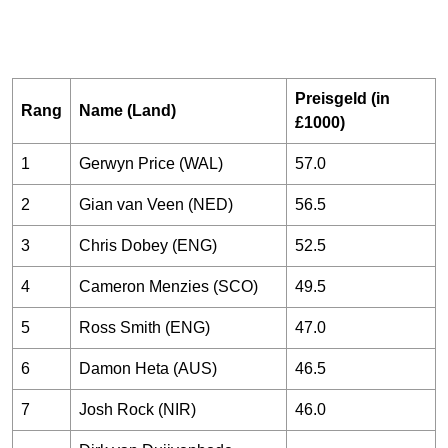
Preisgeld (in
Rang
Name (Land)
£1000)
1
Gerwyn Price (WAL)
57.0
2
Gian van Veen (NED)
56.5
3
Chris Dobey (ENG)
52.5
4
Cameron Menzies (SCO)
49.5
5
Ross Smith (ENG)
47.0
6
Damon Heta (AUS)
46.5
7
Josh Rock (NIR)
46.0