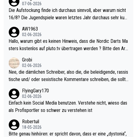
07-06-2026
Die Aufstockung finde ich durchaus sinnvoll, aber warum nicht
16/8? Die Jugendspiele waren letztes Jahr durchaus sehr kurz
weilig und besser anzuschauen, als manch Erwachsenenspiel.
AW1963
Allerdings ist Mitchell Lawrie als Nummer 1 der Welt eh qualifi
02-06-2026
ziert. Somit ändert die automatische Qualifikation des Weltmei
Hallo, warum gibt es keinen Hinweis, dass die Nordic Darts Ma
sters erstmal nichts. Ich denke sie wollen damit für nächstes J
sters kostenlos auf pluto.tv übertragen werden ? Bitte den Arti
ahr vorsorgen, denn da ist er alt genug für die PDC und wird w
kel aktualisieren, danke!
Grobi
ohl wenig WDF Turniere spielen. Dies war bei Archie Self letzt
02-06-2026
es Jahr der Fall. Er musste als amtierender Weltmeister durch
Nee, die dämlichen Schreiber, also die, die beleidigende, rassis
den Qualifier und ich glaube kaum, dass Mitchel sich das (in Ve
tische und/ oder sexistische Kommentare schreiben, die sollte
gas) antun würde, wenn er doch eigentlich die PDC-WM als Zi
n das einfach mal bleiben lassen. Sollten besser mal ihr eigene
FlyingGary170
el hat.
s Leben in den Griff kriegen. Nur eins wundert mich: Luke Little
02-06-2026
r war doch neulich erst derjenige, der über Social Media GvV p
Einfach kein Social Media benutzen. Verstehe nicht, wieso das
rovoziert hat. Und Littlers Mutter schießt öfters mal gegen Ric
als Profisportler so schwer zu verstehen ist
ardo Pietreczko auf Social Media. Hmmmm. Finde den Fehler!
Robertuil
18-05-2026
Bitte genau hinhören: er spricht davon, dass er eine „dystonia“,