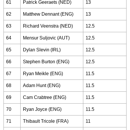
61
Patrick Geeraets (NED)
13
62
Matthew Dennant (ENG)
13
63
Richard Veenstra (NED)
12.5
64
Mensur Suljovic (AUT)
12.5
65
Dylan Slevin (IRL)
12.5
66
Stephen Burton (ENG)
12.5
67
Ryan Meikle (ENG)
11.5
68
Adam Hunt (ENG)
11.5
69
Cam Crabtree (ENG)
11.5
70
Ryan Joyce (ENG)
11.5
71
Thibault Tricole (FRA)
11