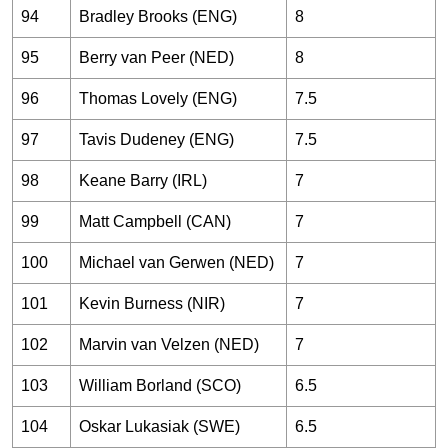
94
Bradley Brooks (ENG)
8
95
Berry van Peer (NED)
8
96
Thomas Lovely (ENG)
7.5
97
Tavis Dudeney (ENG)
7.5
98
Keane Barry (IRL)
7
99
Matt Campbell (CAN)
7
100
Michael van Gerwen (NED)
7
101
Kevin Burness (NIR)
7
102
Marvin van Velzen (NED)
7
103
William Borland (SCO)
6.5
104
Oskar Lukasiak (SWE)
6.5