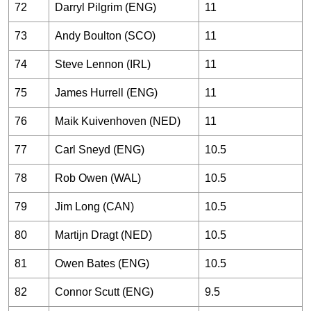
72
Darryl Pilgrim (ENG)
11
73
Andy Boulton (SCO)
11
74
Steve Lennon (IRL)
11
75
James Hurrell (ENG)
11
76
Maik Kuivenhoven (NED)
11
77
Carl Sneyd (ENG)
10.5
78
Rob Owen (WAL)
10.5
79
Jim Long (CAN)
10.5
80
Martijn Dragt (NED)
10.5
81
Owen Bates (ENG)
10.5
82
Connor Scutt (ENG)
9.5