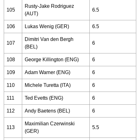
Rusty-Jake Rodriguez
105
6.5
(AUT)
106
Lukas Wenig (GER)
6.5
Dimitri Van den Bergh
107
6
(BEL)
108
George Killington (ENG)
6
109
Adam Warner (ENG)
6
110
Michele Turetta (ITA)
6
111
Ted Evetts (ENG)
6
112
Andy Baetens (BEL)
6
Maximilian Czerwinski
113
5.5
(GER)