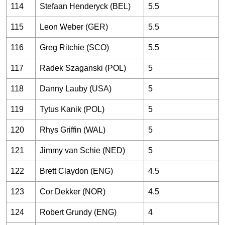
114
Stefaan Henderyck (BEL)
5.5
115
Leon Weber (GER)
5.5
116
Greg Ritchie (SCO)
5.5
117
Radek Szaganski (POL)
5
118
Danny Lauby (USA)
5
119
Tytus Kanik (POL)
5
120
Rhys Griffin (WAL)
5
121
Jimmy van Schie (NED)
5
122
Brett Claydon (ENG)
4.5
123
Cor Dekker (NOR)
4.5
124
Robert Grundy (ENG)
4