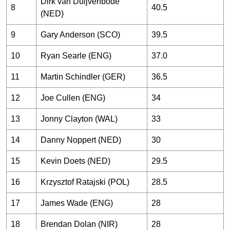
Dirk van Duijvenbode
8
40.5
(NED)
9
Gary Anderson (SCO)
39.5
10
Ryan Searle (ENG)
37.0
11
Martin Schindler (GER)
36.5
12
Joe Cullen (ENG)
34
13
Jonny Clayton (WAL)
33
14
Danny Noppert (NED)
30
15
Kevin Doets (NED)
29.5
16
Krzysztof Ratajski (POL)
28.5
17
James Wade (ENG)
28
18
Brendan Dolan (NIR)
28