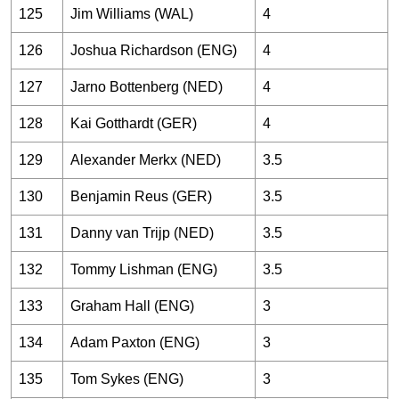
125
Jim Williams (WAL)
4
126
Joshua Richardson (ENG)
4
127
Jarno Bottenberg (NED)
4
128
Kai Gotthardt (GER)
4
129
Alexander Merkx (NED)
3.5
130
Benjamin Reus (GER)
3.5
131
Danny van Trijp (NED)
3.5
132
Tommy Lishman (ENG)
3.5
133
Graham Hall (ENG)
3
134
Adam Paxton (ENG)
3
135
Tom Sykes (ENG)
3