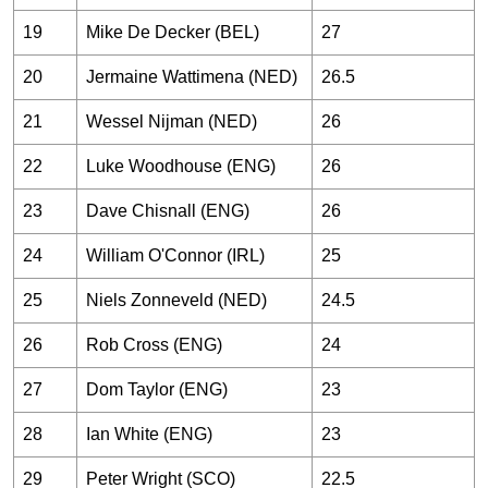
19
Mike De Decker (BEL)
27
20
Jermaine Wattimena (NED)
26.5
21
Wessel Nijman (NED)
26
22
Luke Woodhouse (ENG)
26
23
Dave Chisnall (ENG)
26
24
William O'Connor (IRL)
25
25
Niels Zonneveld (NED)
24.5
26
Rob Cross (ENG)
24
27
Dom Taylor (ENG)
23
28
Ian White (ENG)
23
29
Peter Wright (SCO)
22.5