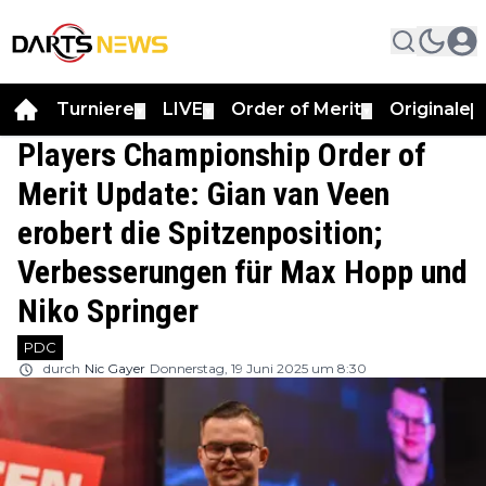
Turniere
LIVE
Order of Merit
Originale
▼
▼
▼
▼
Players Championship Order of
Merit Update: Gian van Veen
erobert die Spitzenposition;
Verbesserungen für Max Hopp und
Niko Springer
PDC
durch
Nic Gayer
Donnerstag, 19 Juni 2025 um 8:30