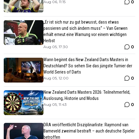
0
Aug 06, 11:15
„Er ist sich nur zu gut bewusst, dass etwas
passieren und sich ändern muss“ – Van Gerwen
erhält erneut eine Warnung vor einem wichtigen
Herbst
0
Aug 05, 17:30
Wann beginnt das New Zealand Darts Masters in
Deutschland? So sehen Sie das jüngste Turnier der
World Series of Darts
0
Aug 05, 12:00
New Zealand Darts Masters 2026: Teilnehmerfeld,
Auslosung, Historie und Modus
0
Aug 05, 11:43
DRA veröffentlicht Disziplinarliste: Raymond van
Barneveld zweimal bestraft – auch deutsche Spieler
betroffen