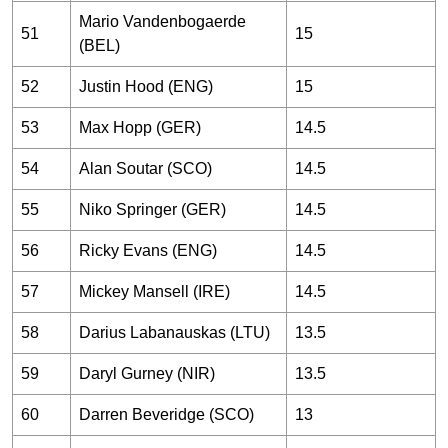
Mario Vandenbogaerde
51
15
(BEL)
52
Justin Hood (ENG)
15
53
Max Hopp (GER)
14.5
54
Alan Soutar (SCO)
14.5
55
Niko Springer (GER)
14.5
56
Ricky Evans (ENG)
14.5
57
Mickey Mansell (IRE)
14.5
58
Darius Labanauskas (LTU)
13.5
59
Daryl Gurney (NIR)
13.5
60
Darren Beveridge (SCO)
13