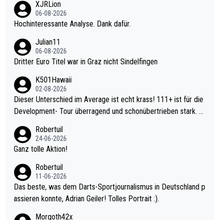
XJRLion
06-08-2026
Hochinteressante Analyse. Dank dafür.
Julian11
06-08-2026
Dritter Euro Titel war in Graz nicht Sindelfingen
K501Hawaii
02-08-2026
Dieser Unterschied im Average ist echt krass! 111+ ist für die
Development- Tour überragend und schonübertrieben stark. U
nter 60 im Ave dagegen eigentlich schon zu schwach - gerade
Robertuil
mal 40+ erst recht. Da gewinnst keinen Blumentopf - ist ja noc
24-06-2026
h krasser wie ein Pokalspiel eines Kreisligisten vs einem Bund
Ganz tolle Aktion!
esligisten.
Robertuil
11-06-2026
Das beste, was dem Darts-Sportjournalismus in Deutschland p
assieren konnte, Adrian Geiler! Tolles Portrait :).
Morgoth42x