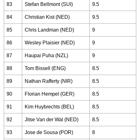
83
Stefan Bellmont (SUI)
9.5
84
Christian Kist (NED)
9.5
85
Chris Landman (NED)
9
86
Wesley Plaisier (NED)
9
87
Haupai Puha (NZL)
9
88
Tom Bissell (ENG)
8.5
89
Nathan Rafferty (NIR)
8.5
90
Florian Hempel (GER)
8.5
91
Kim Huybrechts (BEL)
8.5
92
Jitse Van der Wal (NED)
8.5
93
Jose de Sousa (POR)
8