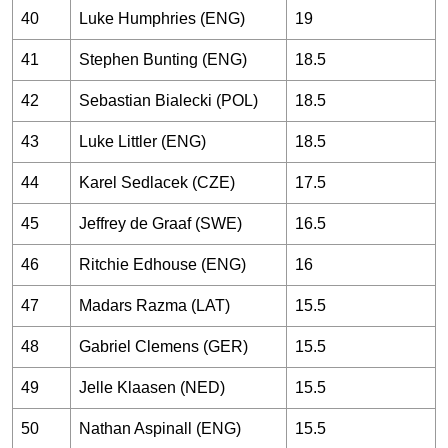
40
Luke Humphries (ENG)
19
41
Stephen Bunting (ENG)
18.5
42
Sebastian Bialecki (POL)
18.5
43
Luke Littler (ENG)
18.5
44
Karel Sedlacek (CZE)
17.5
45
Jeffrey de Graaf (SWE)
16.5
46
Ritchie Edhouse (ENG)
16
47
Madars Razma (LAT)
15.5
48
Gabriel Clemens (GER)
15.5
49
Jelle Klaasen (NED)
15.5
50
Nathan Aspinall (ENG)
15.5