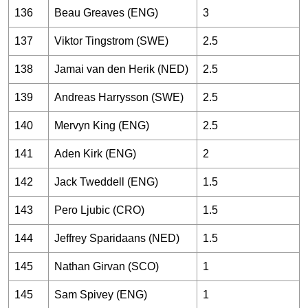
136
Beau Greaves (ENG)
3
137
Viktor Tingstrom (SWE)
2.5
138
Jamai van den Herik (NED)
2.5
139
Andreas Harrysson (SWE)
2.5
140
Mervyn King (ENG)
2.5
141
Aden Kirk (ENG)
2
142
Jack Tweddell (ENG)
1.5
143
Pero Ljubic (CRO)
1.5
144
Jeffrey Sparidaans (NED)
1.5
145
Nathan Girvan (SCO)
1
145
Sam Spivey (ENG)
1