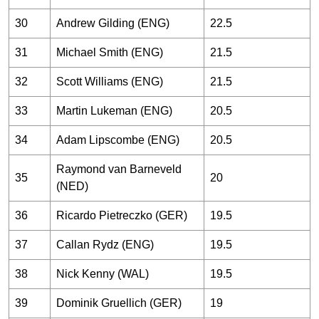
30
Andrew Gilding (ENG)
22.5
31
Michael Smith (ENG)
21.5
32
Scott Williams (ENG)
21.5
33
Martin Lukeman (ENG)
20.5
34
Adam Lipscombe (ENG)
20.5
Raymond van Barneveld
35
20
(NED)
36
Ricardo Pietreczko (GER)
19.5
37
Callan Rydz (ENG)
19.5
38
Nick Kenny (WAL)
19.5
39
Dominik Gruellich (GER)
19