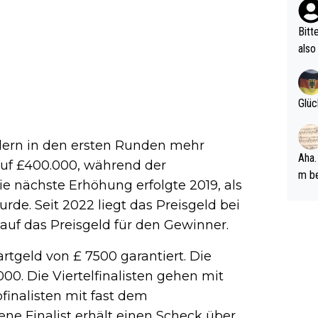
ehle
Bitt
also
ung,
werd
aube
Glüc
sych
d di
elern in den ersten Runden mehr
e ma
Aha.
 auf £400.000, während der
n…
m be
ie nächste Erhöhung erfolgte 2019, als
ft s
de. Seit 2022 liegt das Preisgeld bei
Männ
auf das Preisgeld für den Gewinner.
rper
Spiele
rtgeld von £ 7500 garantiert. Die
esch
000. Die Viertelfinalisten gehen mit
ar m
finalisten mit fast dem
ene Finalist erhält einen Scheck über