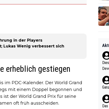
hrung in der Players
Akt
; Lukas Wenig verbessert sich
Diese
e erheblich gestiegen
Deve
nter 60 im
e mal 40+ er
gnis im PDC-Kalender. Der World Grand
och krasser wie ein Po
Ganz
e Legs mit einem Doppel begonnen und
ndes
ist der World Grand Prix für seine
men oft früh ausscheiden.
Das 