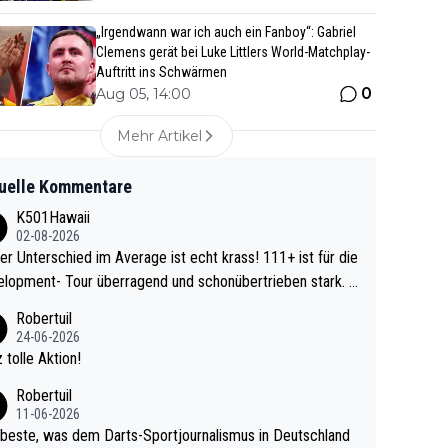
„Irgendwann war ich auch ein Fanboy“: Gabriel
Clemens gerät bei Luke Littlers World-Matchplay-
Auftritt ins Schwärmen
0
Aug 05, 14:00
Mehr Artikel
uelle Kommentare
K501Hawaii
02-08-2026
r Unterschied im Average ist echt krass! 111+ ist für die
lopment- Tour überragend und schonübertrieben stark. U
 Ave dagegen eigentlich schon zu schwach - gerad
Robertuil
st recht. Da gewinnst keinen Blumentopf - ist ja n
24-06-2026
kalspiel eines Kreisligisten vs einem Bu
 tolle Aktion!
ligisten.
Robertuil
11-06-2026
beste, was dem Darts-Sportjournalismus in Deutschland