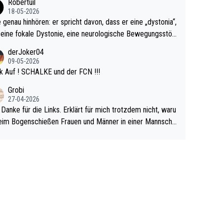
Robertuil
r!
18-05-2026
e genau hinhören: er spricht davon, dass er eine „dystonia“,
 eine fokale Dystonie, eine neurologische Bewegungsstör
 bei der unkontrolliert Bewegungen und Krämpfe erzeugt
derJoker04
en, im Arm hat. Und, dass Medikamente ihm helfen! Ich gl
09-05-2026
 immer noch, dass sehr viele der Dartits-Fälle fälschlich p
k Auf ! SCHALKE und der FCN !!!
ologisiert werden und eigentlich fokale Dystonien sind. Un
Grobi
ese könnten teils wirksam behandelt werden! Dafür müsst
27-04-2026
n nur zum Neurologen und nicht zum Mentaltrainer gehe
 Danke für die Links. Erklärt für mich trotzdem nicht, waru
im Bogenschießen Frauen und Männer in einer Mannscha
pielen. Und beim Dressurreiten sind ebenfalls Frauen und
er in einer Mannschaft und das, obwohl hier auch eine Kö
lichkeit vorausgesetzt ist. Gilt sogar bei den olympischen
n! Der Podcast "Tops Tops Tops" (Folgen 70 und 72) b
äftigt sich ausführlich, sachlich und absolut nachvollziehb
it dem Thema.