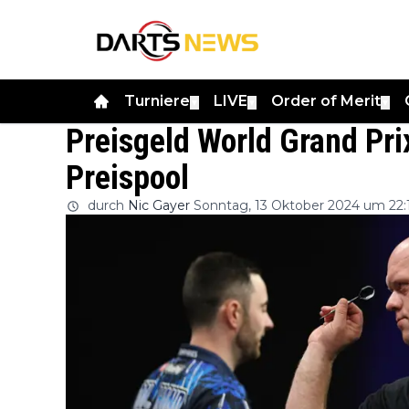
Turniere
LIVE
Order of Merit
▼
▼
▼
Preisgeld World Grand Pr
Preispool
durch
Nic Gayer
Sonntag, 13 Oktober 2024 um 22: