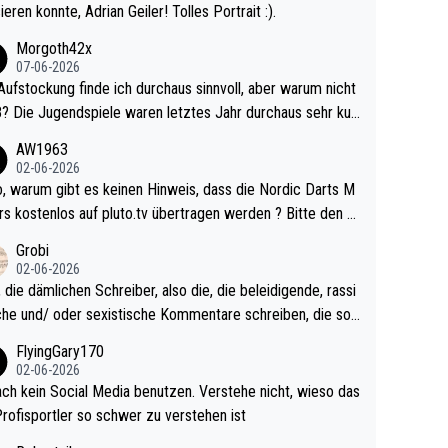
ieren konnte, Adrian Geiler! Tolles Portrait :).
Morgoth42x
07-06-2026
Aufstockung finde ich durchaus sinnvoll, aber warum nicht
r durchaus sehr kur
lig und besser anzuschauen, als manch Erwachsenenspie
AW1963
02-06-2026
ert. Somit ändert die automatische Qualifikation des Weltm
e Nordic Darts M
mal nichts. Ich denke sie wollen damit für nächste
rs kostenlos auf pluto.tv übertragen werden ? Bitte den A
hr vorsorgen, denn da ist er alt genug für die PDC und wir
el aktualisieren, danke!
Grobi
hl wenig WDF Turniere spielen. Dies war bei Archie Self l
02-06-2026
es Jahr der Fall. Er musste als amtierender Weltmeister d
 die dämlichen Schreiber, also die, die beleidigende, rassi
 den Qualifier und ich glaube kaum, dass Mitchel sich das
che und/ oder sexistische Kommentare schreiben, die soll
Vegas) antun würde, wenn er doch eigentlich die PDC-WM
das einfach mal bleiben lassen. Sollten besser mal ihr eige
FlyingGary170
iel hat.
Leben in den Griff kriegen. Nur eins wundert mich: Luke Li
02-06-2026
r war doch neulich erst derjenige, der über Social Media G
ach kein Social Media benutzen. Verstehe nicht, wieso das
rovoziert hat. Und Littlers Mutter schießt öfters mal gege
Profisportler so schwer zu verstehen ist
cardo Pietreczko auf Social Media. Hmmmm. Finde den F