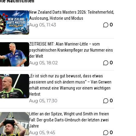
bte Nachrichten
New Zealand Darts Masters 2026: Teilnehmerfeld,
Auslosung, Historie und Modus
0
Aug 05, 11:43
ZEITREISE MIT: Alan Warriner-Little – vom
psychiatrischen Krankenpfleger zur Nummer eins
der Welt
0
Aug 05, 18:02
„Er ist sich nur zu gut bewusst, dass etwas
passieren und sich ändern muss“ – Van Gerwen
erhält erneut eine Warnung vor einem wichtigen
Herbst
0
Aug 05, 17:30
Littler an der Spitze, Wright und Smith im freien
Fall: Der große Darts-Umbruch der letzten zwei
Jahre
0
Aug 05, 9:45