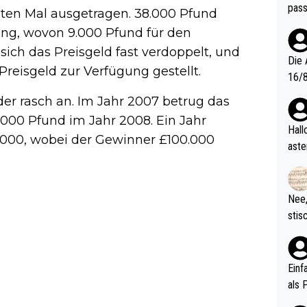
pass
ten Mal ausgetragen. 38.000 Pfund
ung, wovon 9.000 Pfund für den
 sich das Preisgeld fast verdoppelt, und
Die 
reisgeld zur Verfügung gestellt.
16/8? Die Jugendspiele waren letztes Jah
zwei
er rasch an. Im Jahr 2007 betrug das
l. Allerdings ist Mitchell Lawrie als Nummer 1 der Welt eh quali
.000 Pfund im Jahr 2008. Ein Jahr
fizi
Hallo, warum gibt es keinen Hinweis, dass di
0.000, wobei der Gewinner £100.000
eisters erst
aste
s Ja
rtik
d wo
etzt
Nee,
urch
stis
(in 
ten 
als Z
nes 
ttle
Einf
vV p
als 
n Ri