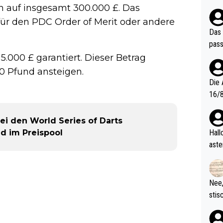
ndes
ch auf insgesamt 300.000 £. Das
für den PDC Order of Merit oder andere
Das 
pass
5.000 £ garantiert. Dieser Betrag
0 Pfund ansteigen.
Die 
16/8? Die Jugendspiele waren letztes Jah
zwei
l. Allerdings ist Mitchell Lawrie als Nummer 1 der Welt eh quali
ei den World Series of Darts
fizi
nd im Preispool
Hallo, warum gibt es keinen Hinweis, dass di
eisters erst
aste
s Ja
rtik
d wo
etzt
Nee,
urch
stis
(in 
ten 
als Z
nes 