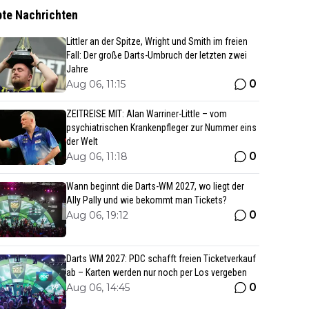
bte Nachrichten
Littler an der Spitze, Wright und Smith im freien
Fall: Der große Darts-Umbruch der letzten zwei
Jahre
0
Aug 06, 11:15
ZEITREISE MIT: Alan Warriner-Little – vom
psychiatrischen Krankenpfleger zur Nummer eins
der Welt
0
Aug 06, 11:18
Wann beginnt die Darts-WM 2027, wo liegt der
Ally Pally und wie bekommt man Tickets?
0
Aug 06, 19:12
Darts WM 2027: PDC schafft freien Ticketverkauf
ab – Karten werden nur noch per Los vergeben
0
Aug 06, 14:45