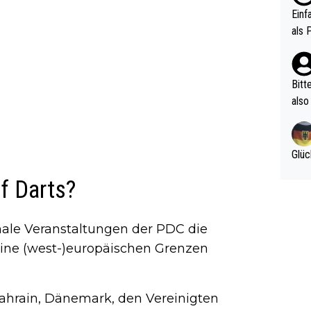
ttle
Einf
vV p
als 
n Ri
ehle
Bitt
also
ung,
werd
aube
Glüc
sych
f Darts?
d di
e ma
n…
onale Veranstaltungen der PDC die
eine (west-)europäischen Grenzen
Bahrain, Dänemark, den Vereinigten