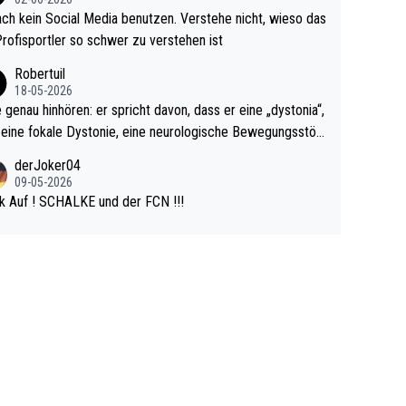
r war doch neulich erst derjenige, der über Social Media G
ach kein Social Media benutzen. Verstehe nicht, wieso das
rovoziert hat. Und Littlers Mutter schießt öfters mal gege
Profisportler so schwer zu verstehen ist
cardo Pietreczko auf Social Media. Hmmmm. Finde den F
Robertuil
r!
18-05-2026
e genau hinhören: er spricht davon, dass er eine „dystonia“,
 eine fokale Dystonie, eine neurologische Bewegungsstör
 bei der unkontrolliert Bewegungen und Krämpfe erzeugt
derJoker04
en, im Arm hat. Und, dass Medikamente ihm helfen! Ich gl
09-05-2026
 immer noch, dass sehr viele der Dartits-Fälle fälschlich p
k Auf ! SCHALKE und der FCN !!!
ologisiert werden und eigentlich fokale Dystonien sind. Un
ese könnten teils wirksam behandelt werden! Dafür müsst
n nur zum Neurologen und nicht zum Mentaltrainer gehe