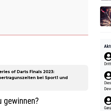
Akt
Drit
ies of Darts Finals 2023:
Übertragunszeiten bei Sport1 und
Diese
Deve
nter 60 im
zu gewinnen?
e mal 40+ er
och krasser wie ein Po
Ganz