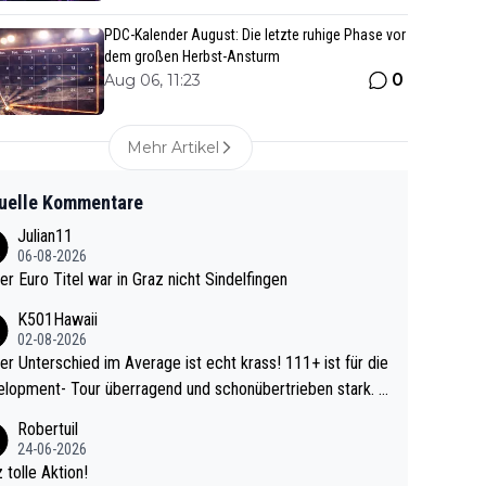
PDC-Kalender August: Die letzte ruhige Phase vor
dem großen Herbst-Ansturm
0
Aug 06, 11:23
Mehr Artikel
uelle Kommentare
Julian11
06-08-2026
ter Euro Titel war in Graz nicht Sindelfingen
K501Hawaii
02-08-2026
r Unterschied im Average ist echt krass! 111+ ist für die
lopment- Tour überragend und schonübertrieben stark. U
 Ave dagegen eigentlich schon zu schwach - gerad
Robertuil
st recht. Da gewinnst keinen Blumentopf - ist ja n
24-06-2026
kalspiel eines Kreisligisten vs einem Bu
 tolle Aktion!