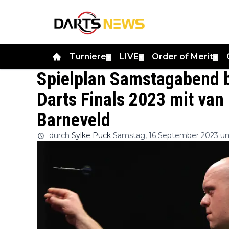
Turniere
LIVE
Order of Merit
▼
▼
▼
Spielplan Samstagabend b
Darts Finals 2023 mit van
Barneveld
durch
Sylke Puck
Samstag, 16 September 2023 u