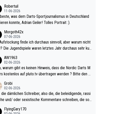
ligisten.
Robertuil
11-06-2026
beste, was dem Darts-Sportjournalismus in Deutschland
ieren konnte, Adrian Geiler! Tolles Portrait :).
Morgoth42x
07-06-2026
Aufstockung finde ich durchaus sinnvoll, aber warum nicht
r durchaus sehr kur
lig und besser anzuschauen, als manch Erwachsenenspie
AW1963
02-06-2026
ert. Somit ändert die automatische Qualifikation des Weltm
e Nordic Darts M
mal nichts. Ich denke sie wollen damit für nächste
rs kostenlos auf pluto.tv übertragen werden ? Bitte den A
hr vorsorgen, denn da ist er alt genug für die PDC und wir
el aktualisieren, danke!
Grobi
hl wenig WDF Turniere spielen. Dies war bei Archie Self l
02-06-2026
es Jahr der Fall. Er musste als amtierender Weltmeister d
 die dämlichen Schreiber, also die, die beleidigende, rassi
 den Qualifier und ich glaube kaum, dass Mitchel sich das
che und/ oder sexistische Kommentare schreiben, die soll
Vegas) antun würde, wenn er doch eigentlich die PDC-WM
das einfach mal bleiben lassen. Sollten besser mal ihr eige
FlyingGary170
iel hat.
Leben in den Griff kriegen. Nur eins wundert mich: Luke Li
02-06-2026