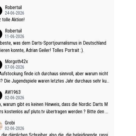
 Ave dagegen eigentlich schon zu schwach - gerad
Robertuil
st recht. Da gewinnst keinen Blumentopf - ist ja n
24-06-2026
kalspiel eines Kreisligisten vs einem Bu
 tolle Aktion!
ligisten.
Robertuil
11-06-2026
beste, was dem Darts-Sportjournalismus in Deutschland
ieren konnte, Adrian Geiler! Tolles Portrait :).
Morgoth42x
07-06-2026
Aufstockung finde ich durchaus sinnvoll, aber warum nicht
r durchaus sehr kur
lig und besser anzuschauen, als manch Erwachsenenspie
AW1963
02-06-2026
ert. Somit ändert die automatische Qualifikation des Weltm
e Nordic Darts M
mal nichts. Ich denke sie wollen damit für nächste
rs kostenlos auf pluto.tv übertragen werden ? Bitte den A
hr vorsorgen, denn da ist er alt genug für die PDC und wir
el aktualisieren, danke!
Grobi
hl wenig WDF Turniere spielen. Dies war bei Archie Self l
02-06-2026
es Jahr der Fall. Er musste als amtierender Weltmeister d
 die dämlichen Schreiber, also die, die beleidigende, rassi