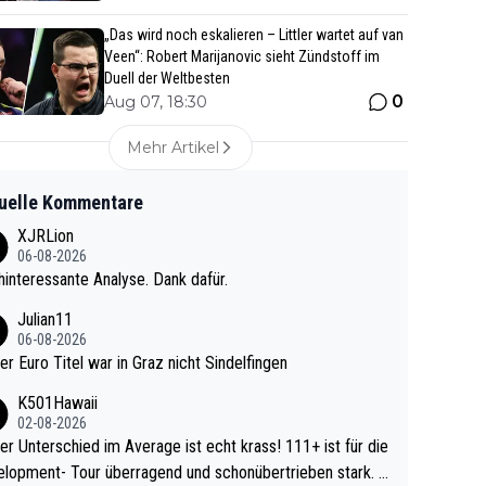
„Das wird noch eskalieren – Littler wartet auf van
Veen“: Robert Marijanovic sieht Zündstoff im
Duell der Weltbesten
0
Aug 07, 18:30
Mehr Artikel
uelle Kommentare
XJRLion
06-08-2026
interessante Analyse. Dank dafür.
Julian11
06-08-2026
ter Euro Titel war in Graz nicht Sindelfingen
K501Hawaii
02-08-2026
r Unterschied im Average ist echt krass! 111+ ist für die
lopment- Tour überragend und schonübertrieben stark. U