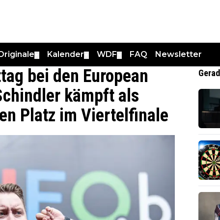
Originale
Kalender
WDF
FAQ
Newsletter
▼
▼
▼
tag bei den European
Gerad
chindler kämpft als
n Platz im Viertelfinale