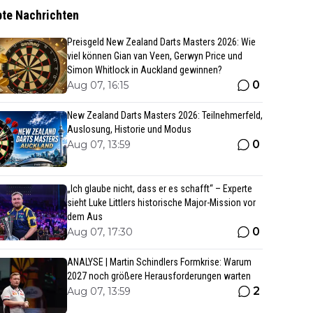
bte Nachrichten
Preisgeld New Zealand Darts Masters 2026: Wie
viel können Gian van Veen, Gerwyn Price und
Simon Whitlock in Auckland gewinnen?
0
Aug 07, 16:15
New Zealand Darts Masters 2026: Teilnehmerfeld,
Auslosung, Historie und Modus
0
Aug 07, 13:59
„Ich glaube nicht, dass er es schafft“ – Experte
sieht Luke Littlers historische Major-Mission vor
dem Aus
0
Aug 07, 17:30
ANALYSE | Martin Schindlers Formkrise: Warum
2027 noch größere Herausforderungen warten
2
Aug 07, 13:59