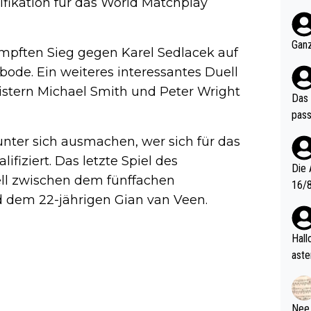
fikation für das World Matchplay
nter 60 im
e mal 40+ er
och krasser wie ein Po
Ganz
ämpften Sieg gegen Karel Sedlacek auf
ndes
bode. Ein weiteres interessantes Duell
stern Michael Smith und Peter Wright
Das 
pass
ter sich ausmachen, wer sich für das
ifiziert. Das letzte Spiel des
Die 
ell zwischen dem fünffachen
16/8? Die Jugendspiele waren letztes Jah
 dem 22-jährigen Gian van Veen.
zwei
l. Allerdings ist Mitchell Lawrie als Nummer 1 der Welt eh quali
fizi
Hallo, warum gibt es keinen Hinweis, dass di
eisters erst
aste
s Ja
rtik
d wo
etzt
Nee,