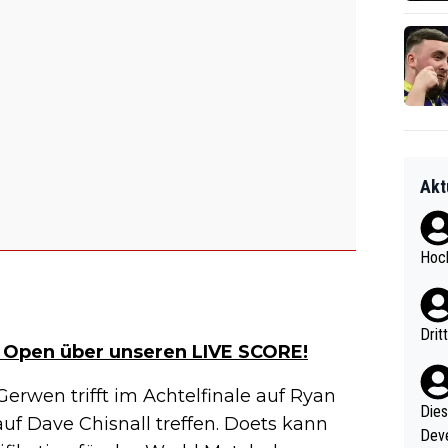
Akt
Hoch
Drit
s Open über unseren LIVE SCORE!
erwen trifft im Achtelfinale auf Ryan
Diese
auf Dave Chisnall treffen. Doets kann
Deve