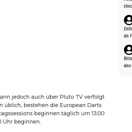
urch
stis
(in 
ten 
als Z
nes 
ttle
Einf
vV p
als 
n Ri
ehle
Bitt
also
ung,
werd
aube
sych
ann jedoch auch über Pluto TV verfolgt
d di
n üblich, bestehen die European Darts
e ma
tagssessions beginnen täglich um 13:00
n…
0 Uhr beginnen.