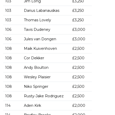
103
Jim Long
£3,250
103
Darius Labanauskas
£3,250
103
Thomas Lovely
£3,250
106
Tavis Dudeney
£3,000
106
Jules van Dongen
£3,000
108
Maik Kuivenhoven
£2,500
108
Cor Dekker
£2,500
108
Andy Boulton
£2,500
108
Wesley Plaisier
£2,500
108
Niko Springer
£2,500
108
Rusty-Jake Rodriguez
£2,500
114
Aden Kirk
£2,000