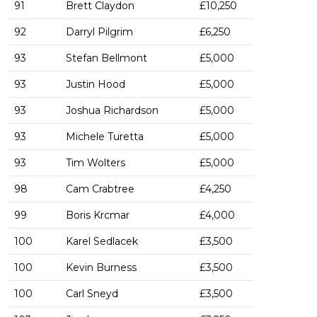
91
Brett Claydon
£10,250
92
Darryl Pilgrim
£6,250
93
Stefan Bellmont
£5,000
93
Justin Hood
£5,000
93
Joshua Richardson
£5,000
93
Michele Turetta
£5,000
93
Tim Wolters
£5,000
98
Cam Crabtree
£4,250
99
Boris Krcmar
£4,000
100
Karel Sedlacek
£3,500
100
Kevin Burness
£3,500
100
Carl Sneyd
£3,500