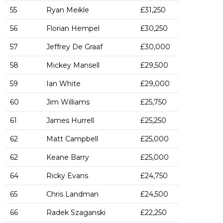
55
Ryan Meikle
£31,250
56
Florian Hempel
£30,250
57
Jeffrey De Graaf
£30,000
58
Mickey Mansell
£29,500
59
Ian White
£29,000
60
Jim Williams
£25,750
61
James Hurrell
£25,250
62
Matt Campbell
£25,000
62
Keane Barry
£25,000
64
Ricky Evans
£24,750
65
Chris Landman
£24,500
66
Radek Szaganski
£22,250