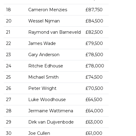
18
Cameron Menzies
£87,750
20
Wessel Nijman
£84,500
21
Raymond van Barneveld
£82,500
22
James Wade
£79,500
23
Gary Anderson
£78,500
24
Ritchie Edhouse
£78,000
25
Michael Smith
£74,500
26
Peter Wright
£70,500
27
Luke Woodhouse
£64,500
28
Jermaine Wattimena
£64,000
29
Dirk van Duijvenbode
£63,000
30
Joe Cullen
£61,000