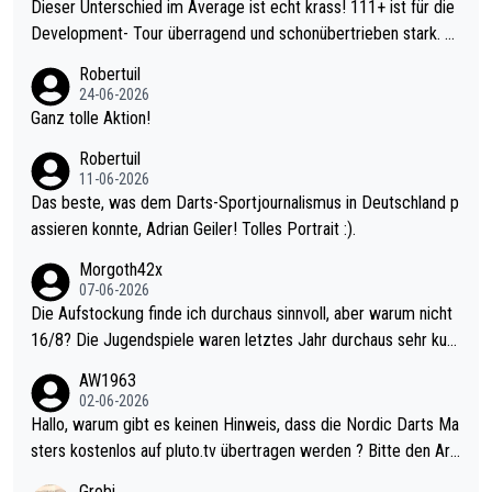
Dieser Unterschied im Average ist echt krass! 111+ ist für die
Development- Tour überragend und schonübertrieben stark. U
nter 60 im Ave dagegen eigentlich schon zu schwach - gerade
Robertuil
mal 40+ erst recht. Da gewinnst keinen Blumentopf - ist ja noc
24-06-2026
h krasser wie ein Pokalspiel eines Kreisligisten vs einem Bund
Ganz tolle Aktion!
esligisten.
Robertuil
11-06-2026
Das beste, was dem Darts-Sportjournalismus in Deutschland p
assieren konnte, Adrian Geiler! Tolles Portrait :).
Morgoth42x
07-06-2026
Die Aufstockung finde ich durchaus sinnvoll, aber warum nicht
16/8? Die Jugendspiele waren letztes Jahr durchaus sehr kurz
weilig und besser anzuschauen, als manch Erwachsenenspiel.
AW1963
Allerdings ist Mitchell Lawrie als Nummer 1 der Welt eh qualifi
02-06-2026
ziert. Somit ändert die automatische Qualifikation des Weltmei
Hallo, warum gibt es keinen Hinweis, dass die Nordic Darts Ma
sters erstmal nichts. Ich denke sie wollen damit für nächstes J
sters kostenlos auf pluto.tv übertragen werden ? Bitte den Arti
ahr vorsorgen, denn da ist er alt genug für die PDC und wird w
kel aktualisieren, danke!
Grobi