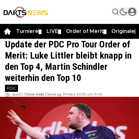
Turniere
LIVE
Order of Merit
Originale
▼
▼
▼
▼
Update der PDC Pro Tour Order of
Merit: Luke Littler bleibt knapp in
den Top 4, Martin Schindler
weiterhin den Top 10
PDC
durch
Oliver Ried
Dienstag, 11 März 2025 um 11:45