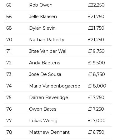
66
Rob Owen
£22,250
68
Jelle Klaasen
£21,750
68
Dylan Slevin
£21,750
70
Nathan Rafferty
£21,250
71
Jitse Van der Wal
£19,750
72
Andy Baetens
£19,500
73
Jose De Sousa
£18,750
74
Mario Vandenbogaerde
£18,000
75
Darren Beveridge
£17,750
76
Owen Bates
£17,250
77
Lukas Wenig
£17,000
78
Matthew Dennant
£16,750