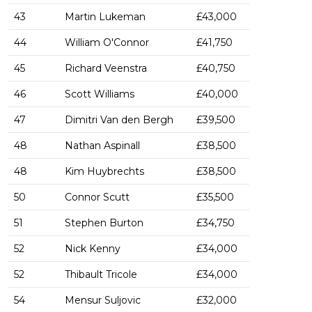
43
Martin Lukeman
£43,000
44
William O'Connor
£41,750
45
Richard Veenstra
£40,750
46
Scott Williams
£40,000
47
Dimitri Van den Bergh
£39,500
48
Nathan Aspinall
£38,500
48
Kim Huybrechts
£38,500
50
Connor Scutt
£35,500
51
Stephen Burton
£34,750
52
Nick Kenny
£34,000
52
Thibault Tricole
£34,000
54
Mensur Suljovic
£32,000