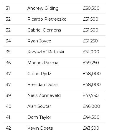
31
Andrew Gilding
£60,500
32
Ricardo Pietreczko
£51,500
32
Gabriel Clemens
£51,500
34
Ryan Joyce
£51,250
35
Krzysztof Ratajski
£51,000
36
Madars Razma
£49,250
37
Callan Rydz
£48,000
37
Brendan Dolan
£48,000
39
Niels Zonneveld
£47,750
40
Alan Soutar
£46,000
41
Dom Taylor
£44,500
42
Kevin Doets
£43,500