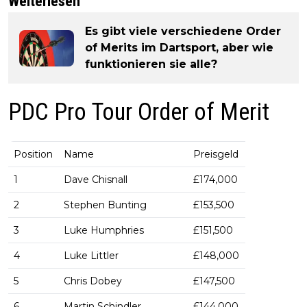
Weiterlesen
Es gibt viele verschiedene Order
of Merits im Dartsport, aber wie
funktionieren sie alle?
PDC Pro Tour Order of Merit
Position
Name
Preisgeld
1
Dave Chisnall
£174,000
2
Stephen Bunting
£153,500
3
Luke Humphries
£151,500
4
Luke Littler
£148,000
5
Chris Dobey
£147,500
6
Martin Schindler
£144,000