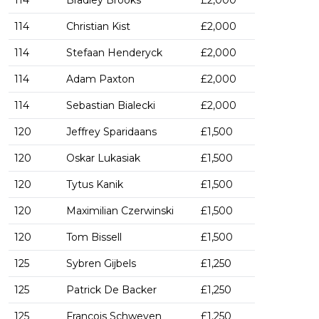
114
Bradley Brooks
£2,000
114
Christian Kist
£2,000
114
Stefaan Henderyck
£2,000
114
Adam Paxton
£2,000
114
Sebastian Bialecki
£2,000
120
Jeffrey Sparidaans
£1,500
120
Oskar Lukasiak
£1,500
120
Tytus Kanik
£1,500
120
Maximilian Czerwinski
£1,500
120
Tom Bissell
£1,500
125
Sybren Gijbels
£1,250
125
Patrick De Backer
£1,250
125
Francois Schweyen
£1,250