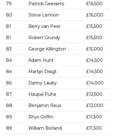
79
Patrick Geeraets
£16,500
80
Steve Lennon
£16,000
81
Berry van Peer
£15,500
81
Robert Grundy
£15,500
83
George Killington
£15,000
84
Adam Hunt
£14,500
84
Martijn Dragt
£14,500
86
Danny Lauby
£14,000
87
Haupai Puha
£12,500
88
Benjamin Reus
£12,000
89
Rhys Griffin
£11,500
89
William Borland
£11,500