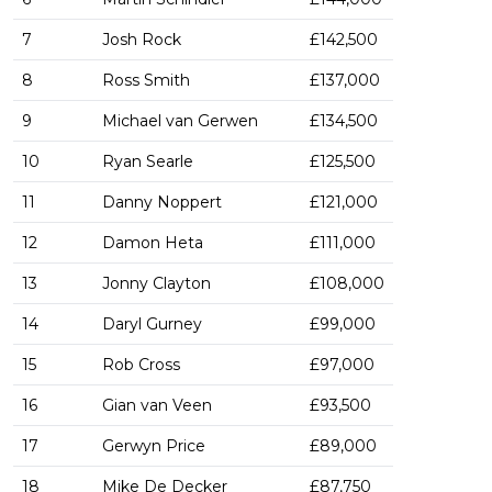
7
Josh Rock
£142,500
8
Ross Smith
£137,000
9
Michael van Gerwen
£134,500
10
Ryan Searle
£125,500
11
Danny Noppert
£121,000
12
Damon Heta
£111,000
13
Jonny Clayton
£108,000
14
Daryl Gurney
£99,000
15
Rob Cross
£97,000
16
Gian van Veen
£93,500
17
Gerwyn Price
£89,000
18
Mike De Decker
£87,750