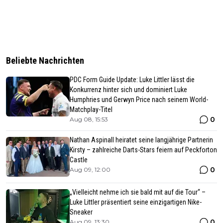
Beliebte Nachrichten
PDC Form Guide Update: Luke Littler lässt die
Konkurrenz hinter sich und dominiert Luke
Humphries und Gerwyn Price nach seinem World-
Matchplay-Titel
0
Aug 08, 15:53
Nathan Aspinall heiratet seine langjährige Partnerin
Kirsty – zahlreiche Darts-Stars feiern auf Peckforton
Castle
0
Aug 09, 12:00
„Vielleicht nehme ich sie bald mit auf die Tour“ –
Luke Littler präsentiert seine einzigartigen Nike-
Sneaker
0
Aug 09, 13:30