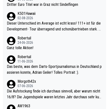
Dritter Euro Titel war in Graz nicht Sindelfingen
K501Hawaii
02-08-2026
Dieser Unterschied im Average ist echt krass! 111+ ist für die
Development- Tour überragend und schonübertrieben stark. U
nter 60 im Ave dagegen eigentlich schon zu schwach - gerade
Robertuil
mal 40+ erst recht. Da gewinnst keinen Blumentopf - ist ja noc
24-06-2026
h krasser wie ein Pokalspiel eines Kreisligisten vs einem Bund
Ganz tolle Aktion!
esligisten.
Robertuil
11-06-2026
Das beste, was dem Darts-Sportjournalismus in Deutschland p
assieren konnte, Adrian Geiler! Tolles Portrait :).
Morgoth42x
07-06-2026
Die Aufstockung finde ich durchaus sinnvoll, aber warum nicht
16/8? Die Jugendspiele waren letztes Jahr durchaus sehr kurz
weilig und besser anzuschauen, als manch Erwachsenenspiel.
AW1963
Allerdings ist Mitchell Lawrie als Nummer 1 der Welt eh qualifi