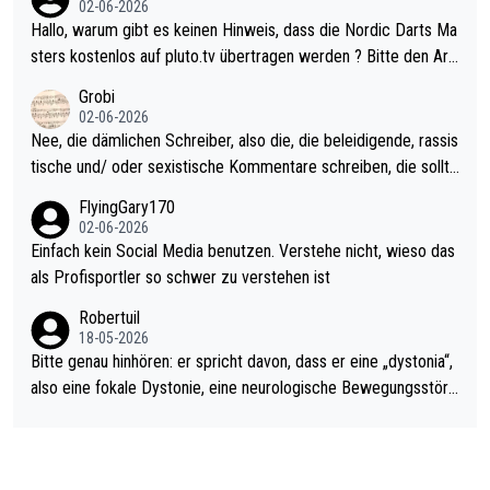
02-06-2026
ziert. Somit ändert die automatische Qualifikation des Weltmei
Hallo, warum gibt es keinen Hinweis, dass die Nordic Darts Ma
sters erstmal nichts. Ich denke sie wollen damit für nächstes J
sters kostenlos auf pluto.tv übertragen werden ? Bitte den Arti
ahr vorsorgen, denn da ist er alt genug für die PDC und wird w
kel aktualisieren, danke!
Grobi
ohl wenig WDF Turniere spielen. Dies war bei Archie Self letzt
02-06-2026
es Jahr der Fall. Er musste als amtierender Weltmeister durch
Nee, die dämlichen Schreiber, also die, die beleidigende, rassis
den Qualifier und ich glaube kaum, dass Mitchel sich das (in Ve
tische und/ oder sexistische Kommentare schreiben, die sollte
gas) antun würde, wenn er doch eigentlich die PDC-WM als Zi
n das einfach mal bleiben lassen. Sollten besser mal ihr eigene
FlyingGary170
el hat.
s Leben in den Griff kriegen. Nur eins wundert mich: Luke Little
02-06-2026
r war doch neulich erst derjenige, der über Social Media GvV p
Einfach kein Social Media benutzen. Verstehe nicht, wieso das
rovoziert hat. Und Littlers Mutter schießt öfters mal gegen Ric
als Profisportler so schwer zu verstehen ist
ardo Pietreczko auf Social Media. Hmmmm. Finde den Fehler!
Robertuil
18-05-2026
Bitte genau hinhören: er spricht davon, dass er eine „dystonia“,
also eine fokale Dystonie, eine neurologische Bewegungsstöru
ng, bei der unkontrolliert Bewegungen und Krämpfe erzeugt w
erden, im Arm hat. Und, dass Medikamente ihm helfen! Ich glau
be immer noch, dass sehr viele der Dartits-Fälle fälschlich psy