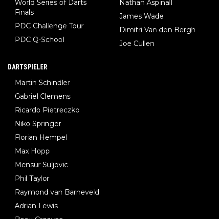
World Series of Darts
Nathan Aspinall
Finals
James Wade
PDC Challenge Tour
Dimitri Van den Bergh
PDC Q-School
Joe Cullen
DARTSPIELER
Martin Schindler
Gabriel Clemens
Ricardo Pietreczko
Niko Springer
Florian Hempel
Max Hopp
Mensur Suljovic
Phil Taylor
Raymond van Barneveld
Adrian Lewis