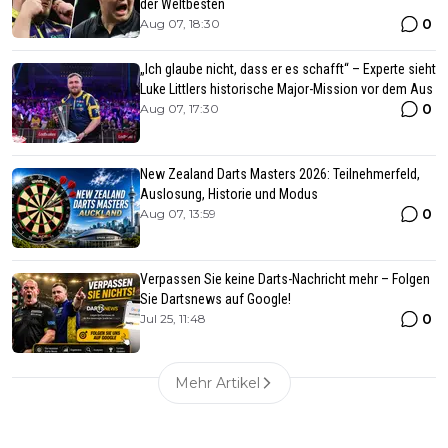
der Weltbesten
0
Aug 07, 18:30
„Ich glaube nicht, dass er es schafft“ – Experte sieht
Luke Littlers historische Major-Mission vor dem Aus
0
Aug 07, 17:30
New Zealand Darts Masters 2026: Teilnehmerfeld,
Auslosung, Historie und Modus
0
Aug 07, 13:59
Verpassen Sie keine Darts-Nachricht mehr – Folgen
Sie Dartsnews auf Google!
0
Jul 25, 11:48
Mehr Artikel