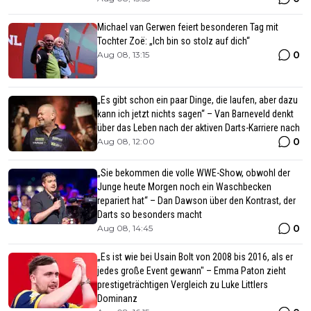
Michael van Gerwen feiert besonderen Tag mit
Tochter Zoë: „Ich bin so stolz auf dich“
0
Aug 08, 13:15
„Es gibt schon ein paar Dinge, die laufen, aber dazu
kann ich jetzt nichts sagen“ – Van Barneveld denkt
über das Leben nach der aktiven Darts-Karriere nach
0
Aug 08, 12:00
„Sie bekommen die volle WWE-Show, obwohl der
Junge heute Morgen noch ein Waschbecken
repariert hat“ – Dan Dawson über den Kontrast, der
Darts so besonders macht
0
Aug 08, 14:45
„Es ist wie bei Usain Bolt von 2008 bis 2016, als er
jedes große Event gewann" – Emma Paton zieht
prestigeträchtigen Vergleich zu Luke Littlers
Dominanz