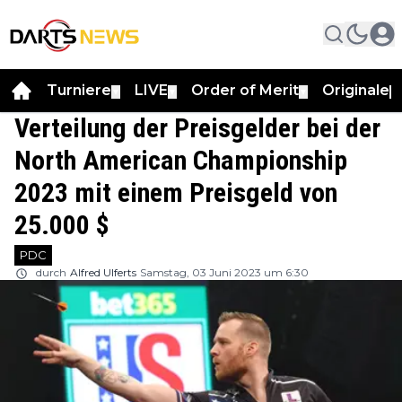
Turniere
LIVE
Order of Merit
Originale
▼
▼
▼
▼
Verteilung der Preisgelder bei der
North American Championship
2023 mit einem Preisgeld von
25.000 $
PDC
durch
Alfred Ulferts
Samstag, 03 Juni 2023 um 6:30