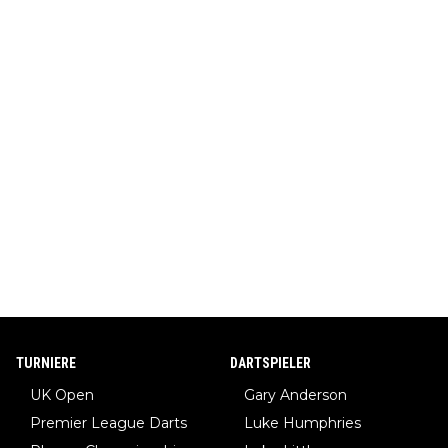
TURNIERE
DARTSPIELER
UK Open
Gary Anderson
Premier League Darts
Luke Humphries