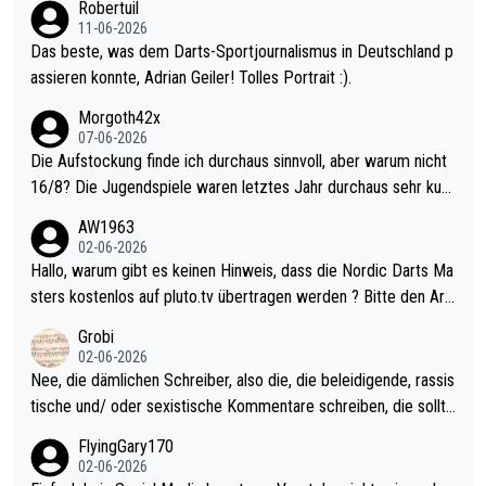
Robertuil
11-06-2026
Das beste, was dem Darts-Sportjournalismus in Deutschland p
assieren konnte, Adrian Geiler! Tolles Portrait :).
Morgoth42x
07-06-2026
Die Aufstockung finde ich durchaus sinnvoll, aber warum nicht
16/8? Die Jugendspiele waren letztes Jahr durchaus sehr kurz
weilig und besser anzuschauen, als manch Erwachsenenspiel.
AW1963
Allerdings ist Mitchell Lawrie als Nummer 1 der Welt eh qualifi
02-06-2026
ziert. Somit ändert die automatische Qualifikation des Weltmei
Hallo, warum gibt es keinen Hinweis, dass die Nordic Darts Ma
sters erstmal nichts. Ich denke sie wollen damit für nächstes J
sters kostenlos auf pluto.tv übertragen werden ? Bitte den Arti
ahr vorsorgen, denn da ist er alt genug für die PDC und wird w
kel aktualisieren, danke!
Grobi
ohl wenig WDF Turniere spielen. Dies war bei Archie Self letzt
02-06-2026
es Jahr der Fall. Er musste als amtierender Weltmeister durch
Nee, die dämlichen Schreiber, also die, die beleidigende, rassis
den Qualifier und ich glaube kaum, dass Mitchel sich das (in Ve
tische und/ oder sexistische Kommentare schreiben, die sollte
gas) antun würde, wenn er doch eigentlich die PDC-WM als Zi
n das einfach mal bleiben lassen. Sollten besser mal ihr eigene
FlyingGary170
el hat.
s Leben in den Griff kriegen. Nur eins wundert mich: Luke Little
02-06-2026
r war doch neulich erst derjenige, der über Social Media GvV p