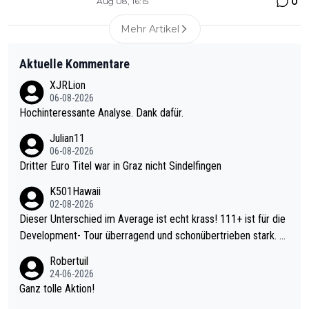
0
Aug 08, 16:15
Mehr Artikel
Aktuelle Kommentare
XJRLion
06-08-2026
Hochinteressante Analyse. Dank dafür.
Julian11
06-08-2026
Dritter Euro Titel war in Graz nicht Sindelfingen
K501Hawaii
02-08-2026
Dieser Unterschied im Average ist echt krass! 111+ ist für die
Development- Tour überragend und schonübertrieben stark. U
nter 60 im Ave dagegen eigentlich schon zu schwach - gerade
Robertuil
mal 40+ erst recht. Da gewinnst keinen Blumentopf - ist ja noc
24-06-2026
h krasser wie ein Pokalspiel eines Kreisligisten vs einem Bund
Ganz tolle Aktion!
esligisten.