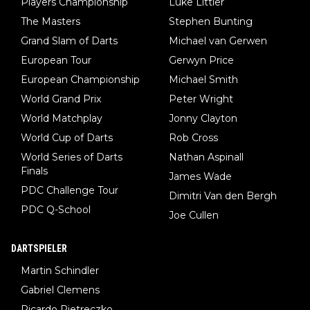
Players Championship
Luke Littler
The Masters
Stephen Bunting
Grand Slam of Darts
Michael van Gerwen
European Tour
Gerwyn Price
European Championship
Michael Smith
World Grand Prix
Peter Wright
World Matchplay
Jonny Clayton
World Cup of Darts
Rob Cross
World Series of Darts
Nathan Aspinall
Finals
James Wade
PDC Challenge Tour
Dimitri Van den Bergh
PDC Q-School
Joe Cullen
DARTSPIELER
Martin Schindler
Gabriel Clemens
Ricardo Pietreczko