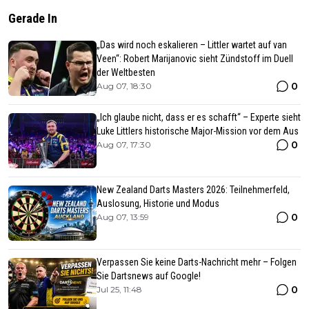
Gerade In
„Das wird noch eskalieren – Littler wartet auf van
Veen“: Robert Marijanovic sieht Zündstoff im Duell
der Weltbesten
0
Aug 07, 18:30
„Ich glaube nicht, dass er es schafft“ – Experte sieht
Luke Littlers historische Major-Mission vor dem Aus
0
Aug 07, 17:30
New Zealand Darts Masters 2026: Teilnehmerfeld,
Auslosung, Historie und Modus
0
Aug 07, 13:59
Verpassen Sie keine Darts-Nachricht mehr – Folgen
Sie Dartsnews auf Google!
0
Jul 25, 11:48