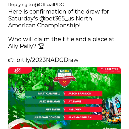
Replying to @
OfficialPDC
Here is confirmation of the draw for 
Saturday's 
@bet365_us
 North 
American Championship!

Who will claim the title and a place at 
Ally Pally? 🏆

👉 
bit.ly/2023NADCDraw