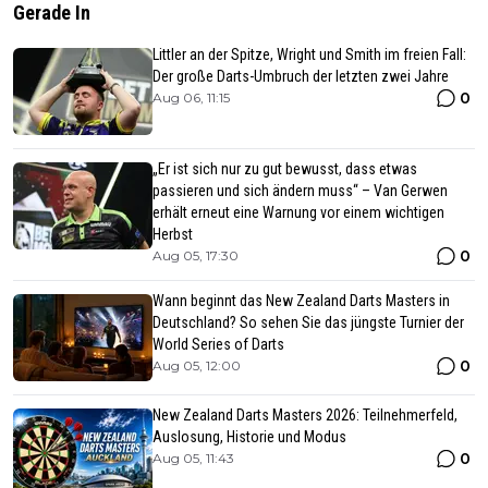
Gerade In
Littler an der Spitze, Wright und Smith im freien Fall:
Der große Darts-Umbruch der letzten zwei Jahre
0
Aug 06, 11:15
„Er ist sich nur zu gut bewusst, dass etwas
passieren und sich ändern muss“ – Van Gerwen
erhält erneut eine Warnung vor einem wichtigen
Herbst
0
Aug 05, 17:30
Wann beginnt das New Zealand Darts Masters in
Deutschland? So sehen Sie das jüngste Turnier der
World Series of Darts
0
Aug 05, 12:00
New Zealand Darts Masters 2026: Teilnehmerfeld,
Auslosung, Historie und Modus
0
Aug 05, 11:43