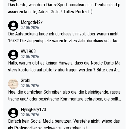
Das beste, was dem Darts-Sportjournalismus in Deutschland p
assieren konnte, Adrian Geiler! Tolles Portrait :).
Morgoth42x
07-06-2026
Die Aufstockung finde ich durchaus sinnvoll, aber warum nicht
16/8? Die Jugendspiele waren letztes Jahr durchaus sehr kurz
weilig und besser anzuschauen, als manch Erwachsenenspiel.
AW1963
Allerdings ist Mitchell Lawrie als Nummer 1 der Welt eh qualifi
02-06-2026
ziert. Somit ändert die automatische Qualifikation des Weltmei
Hallo, warum gibt es keinen Hinweis, dass die Nordic Darts Ma
sters erstmal nichts. Ich denke sie wollen damit für nächstes J
sters kostenlos auf pluto.tv übertragen werden ? Bitte den Arti
ahr vorsorgen, denn da ist er alt genug für die PDC und wird w
kel aktualisieren, danke!
Grobi
ohl wenig WDF Turniere spielen. Dies war bei Archie Self letzt
02-06-2026
es Jahr der Fall. Er musste als amtierender Weltmeister durch
Nee, die dämlichen Schreiber, also die, die beleidigende, rassis
den Qualifier und ich glaube kaum, dass Mitchel sich das (in Ve
tische und/ oder sexistische Kommentare schreiben, die sollte
gas) antun würde, wenn er doch eigentlich die PDC-WM als Zi
n das einfach mal bleiben lassen. Sollten besser mal ihr eigene
FlyingGary170
el hat.
s Leben in den Griff kriegen. Nur eins wundert mich: Luke Little
02-06-2026
r war doch neulich erst derjenige, der über Social Media GvV p
Einfach kein Social Media benutzen. Verstehe nicht, wieso das
rovoziert hat. Und Littlers Mutter schießt öfters mal gegen Ric
als Profisportler so schwer zu verstehen ist