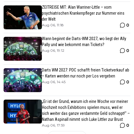
ZEITREISE MIT: Alan Warriner-Little – vom
psychiatrischen Krankenpfleger zur Nummer eins
der Welt
0
Aug 06, 11:18
Wann beginnt die Darts-WM 2027, wo liegt der Ally
Pally und wie bekommt man Tickets?
0
Aug 06, 19:12
Darts WM 2027: PDC schafft freien Ticketverkauf ab
– Karten werden nur noch per Los vergeben
0
Aug 06, 14:45
„Er ist der Grund, warum ich eine Woche vor meiner
Hochzeit noch Exhibitions spielen muss, weil er
sich weiter das ganze verdammte Geld schnappt!" –
Nathan Aspinall nimmt sich Luke Littler zur Brust
0
Aug 06, 17:59