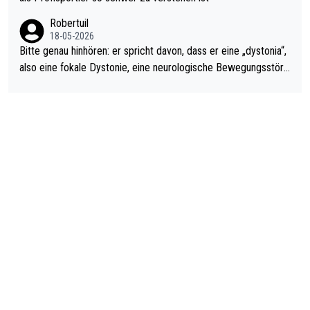
ardo Pietreczko auf Social Media. Hmmmm. Finde den Fehler!
Robertuil
18-05-2026
Bitte genau hinhören: er spricht davon, dass er eine „dystonia“,
also eine fokale Dystonie, eine neurologische Bewegungsstöru
ng, bei der unkontrolliert Bewegungen und Krämpfe erzeugt w
erden, im Arm hat. Und, dass Medikamente ihm helfen! Ich glau
be immer noch, dass sehr viele der Dartits-Fälle fälschlich psy
chologisiert werden und eigentlich fokale Dystonien sind. Und
diese könnten teils wirksam behandelt werden! Dafür müsste
man nur zum Neurologen und nicht zum Mentaltrainer gehen…