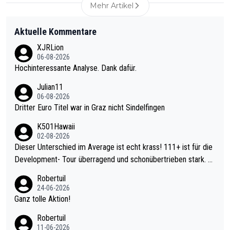
Mehr Artikel
Aktuelle Kommentare
XJRLion
06-08-2026
Hochinteressante Analyse. Dank dafür.
Julian11
06-08-2026
Dritter Euro Titel war in Graz nicht Sindelfingen
K501Hawaii
02-08-2026
Dieser Unterschied im Average ist echt krass! 111+ ist für die
Development- Tour überragend und schonübertrieben stark. U
nter 60 im Ave dagegen eigentlich schon zu schwach - gerade
Robertuil
mal 40+ erst recht. Da gewinnst keinen Blumentopf - ist ja noc
24-06-2026
h krasser wie ein Pokalspiel eines Kreisligisten vs einem Bund
Ganz tolle Aktion!
esligisten.
Robertuil
11-06-2026