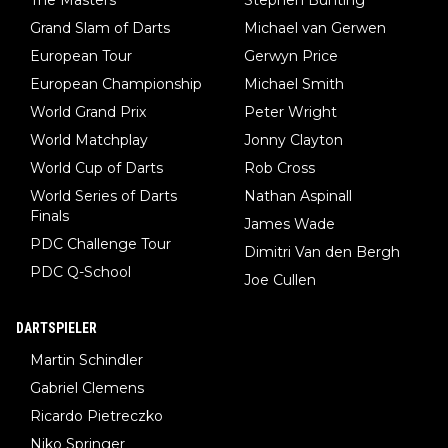
The Masters
Stephen Bunting
Grand Slam of Darts
Michael van Gerwen
European Tour
Gerwyn Price
European Championship
Michael Smith
World Grand Prix
Peter Wright
World Matchplay
Jonny Clayton
World Cup of Darts
Rob Cross
World Series of Darts
Nathan Aspinall
Finals
James Wade
PDC Challenge Tour
Dimitri Van den Bergh
PDC Q-School
Joe Cullen
DARTSPIELER
Martin Schindler
Gabriel Clemens
Ricardo Pietreczko
Niko Springer