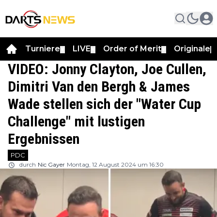
Turniere
LIVE
Order of Merit
Originale
▼
▼
▼
▼
VIDEO: Jonny Clayton, Joe Cullen,
Dimitri Van den Bergh & James
Wade stellen sich der "Water Cup
Challenge" mit lustigen
Ergebnissen
PDC
durch
Nic Gayer
Montag, 12 August 2024 um 16:30