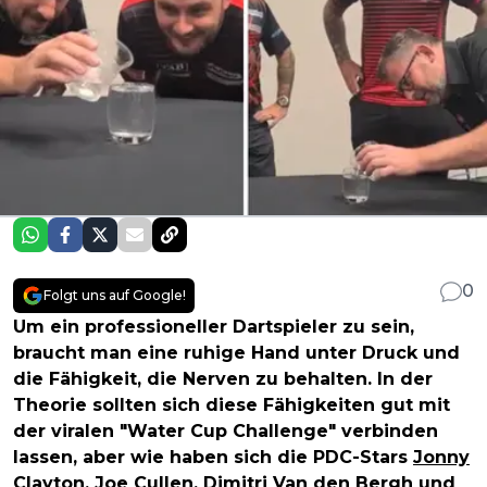
0
Folgt uns auf Google!
Um ein professioneller Dartspieler zu sein,
braucht man eine ruhige Hand unter Druck und
die Fähigkeit, die Nerven zu behalten. In der
Theorie sollten sich diese Fähigkeiten gut mit
der viralen "Water Cup Challenge" verbinden
lassen, aber wie haben sich die PDC-Stars
Jonny
Clayton
,
Joe Cullen
,
Dimitri Van den Bergh
und