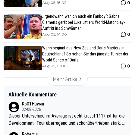
0
Aug 05, 18:02
„Irgendwann war ich auch ein Fanboy“: Gabriel
Clemens gerät bei Luke Littlers World-Matchplay-
Auftritt ins Schwärmen
0
Aug 05, 14:00
Wann beginnt das New Zealand Darts Masters in
Deutschland? So sehen Sie das jüngste Turnier der
World Series of Darts
0
Aug 05, 12:00
Mehr Artikel
Aktuelle Kommentare
K501Hawaii
02-08-2026
Dieser Unterschied im Average ist echt krass! 111+ ist für die
Development- Tour überragend und schonübertrieben stark. U
nter 60 im Ave dagegen eigentlich schon zu schwach - gerade
Robertuil