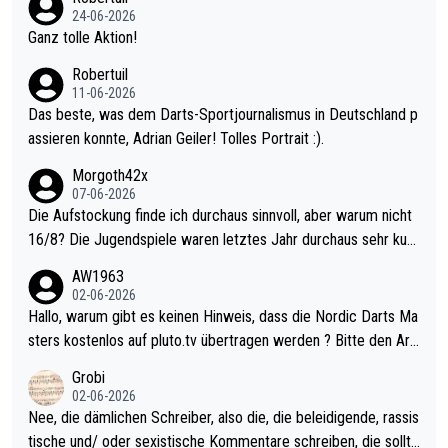
mal 40+ erst recht. Da gewinnst keinen Blumentopf - ist ja noc
24-06-2026
h krasser wie ein Pokalspiel eines Kreisligisten vs einem Bund
Ganz tolle Aktion!
esligisten.
Robertuil
11-06-2026
Das beste, was dem Darts-Sportjournalismus in Deutschland p
assieren konnte, Adrian Geiler! Tolles Portrait :).
Morgoth42x
07-06-2026
Die Aufstockung finde ich durchaus sinnvoll, aber warum nicht
16/8? Die Jugendspiele waren letztes Jahr durchaus sehr kurz
weilig und besser anzuschauen, als manch Erwachsenenspiel.
AW1963
Allerdings ist Mitchell Lawrie als Nummer 1 der Welt eh qualifi
02-06-2026
ziert. Somit ändert die automatische Qualifikation des Weltmei
Hallo, warum gibt es keinen Hinweis, dass die Nordic Darts Ma
sters erstmal nichts. Ich denke sie wollen damit für nächstes J
sters kostenlos auf pluto.tv übertragen werden ? Bitte den Arti
ahr vorsorgen, denn da ist er alt genug für die PDC und wird w
kel aktualisieren, danke!
Grobi
ohl wenig WDF Turniere spielen. Dies war bei Archie Self letzt
02-06-2026
es Jahr der Fall. Er musste als amtierender Weltmeister durch
Nee, die dämlichen Schreiber, also die, die beleidigende, rassis
den Qualifier und ich glaube kaum, dass Mitchel sich das (in Ve
tische und/ oder sexistische Kommentare schreiben, die sollte