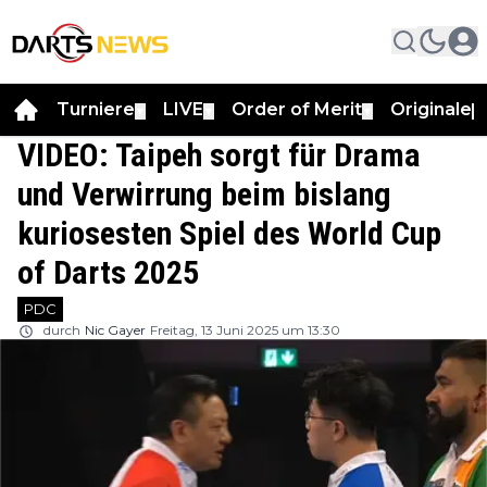
Turniere
LIVE
Order of Merit
Originale
▼
▼
▼
▼
VIDEO: Taipeh sorgt für Drama
und Verwirrung beim bislang
kuriosesten Spiel des World Cup
of Darts 2025
PDC
durch
Nic Gayer
Freitag, 13 Juni 2025 um 13:30