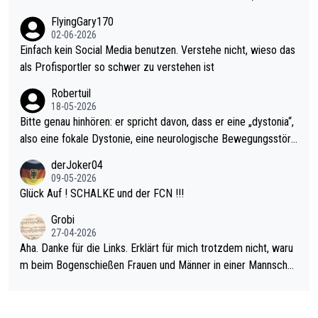
gas) antun würde, wenn er doch eigentlich die PDC-WM als Zi
n das einfach mal bleiben lassen. Sollten besser mal ihr eigene
FlyingGary170
el hat.
s Leben in den Griff kriegen. Nur eins wundert mich: Luke Little
02-06-2026
r war doch neulich erst derjenige, der über Social Media GvV p
Einfach kein Social Media benutzen. Verstehe nicht, wieso das
rovoziert hat. Und Littlers Mutter schießt öfters mal gegen Ric
als Profisportler so schwer zu verstehen ist
ardo Pietreczko auf Social Media. Hmmmm. Finde den Fehler!
Robertuil
18-05-2026
Bitte genau hinhören: er spricht davon, dass er eine „dystonia“,
also eine fokale Dystonie, eine neurologische Bewegungsstöru
ng, bei der unkontrolliert Bewegungen und Krämpfe erzeugt w
derJoker04
erden, im Arm hat. Und, dass Medikamente ihm helfen! Ich glau
09-05-2026
be immer noch, dass sehr viele der Dartits-Fälle fälschlich psy
Glück Auf ! SCHALKE und der FCN !!!
chologisiert werden und eigentlich fokale Dystonien sind. Und
Grobi
diese könnten teils wirksam behandelt werden! Dafür müsste
27-04-2026
man nur zum Neurologen und nicht zum Mentaltrainer gehen…
Aha. Danke für die Links. Erklärt für mich trotzdem nicht, waru
m beim Bogenschießen Frauen und Männer in einer Mannschaf
t spielen. Und beim Dressurreiten sind ebenfalls Frauen und Mä
nner in einer Mannschaft und das, obwohl hier auch eine Körpe
rlichkeit vorausgesetzt ist. Gilt sogar bei den olympischen Spie