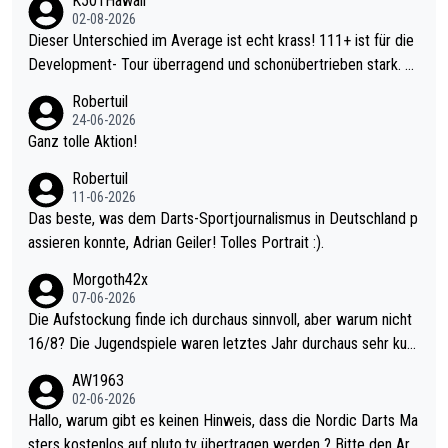
K501Hawaii
02-08-2026
Dieser Unterschied im Average ist echt krass! 111+ ist für die
Development- Tour überragend und schonübertrieben stark. U
nter 60 im Ave dagegen eigentlich schon zu schwach - gerade
Robertuil
mal 40+ erst recht. Da gewinnst keinen Blumentopf - ist ja noc
24-06-2026
h krasser wie ein Pokalspiel eines Kreisligisten vs einem Bund
Ganz tolle Aktion!
esligisten.
Robertuil
11-06-2026
Das beste, was dem Darts-Sportjournalismus in Deutschland p
assieren konnte, Adrian Geiler! Tolles Portrait :).
Morgoth42x
07-06-2026
Die Aufstockung finde ich durchaus sinnvoll, aber warum nicht
16/8? Die Jugendspiele waren letztes Jahr durchaus sehr kurz
weilig und besser anzuschauen, als manch Erwachsenenspiel.
AW1963
Allerdings ist Mitchell Lawrie als Nummer 1 der Welt eh qualifi
02-06-2026
ziert. Somit ändert die automatische Qualifikation des Weltmei
Hallo, warum gibt es keinen Hinweis, dass die Nordic Darts Ma
sters erstmal nichts. Ich denke sie wollen damit für nächstes J
sters kostenlos auf pluto.tv übertragen werden ? Bitte den Arti