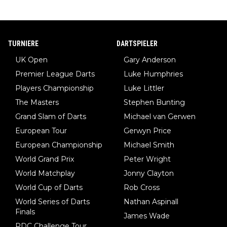
TURNIERE
DARTSPIELER
UK Open
Gary Anderson
Premier League Darts
Luke Humphries
Players Championship
Luke Littler
The Masters
Stephen Bunting
Grand Slam of Darts
Michael van Gerwen
European Tour
Gerwyn Price
European Championship
Michael Smith
World Grand Prix
Peter Wright
World Matchplay
Jonny Clayton
World Cup of Darts
Rob Cross
World Series of Darts
Nathan Aspinall
Finals
James Wade
PDC Challenge Tour