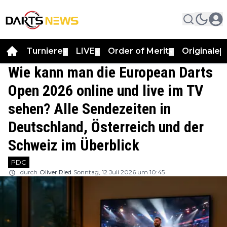
Turniere
LIVE
Order of Merit
Originale
▼
▼
▼
▼
Wie kann man die European Darts
Open 2026 online und live im TV
sehen? Alle Sendezeiten in
Deutschland, Österreich und der
Schweiz im Überblick
PDC
durch
Oliver Ried
Sonntag, 12 Juli 2026 um 10:45