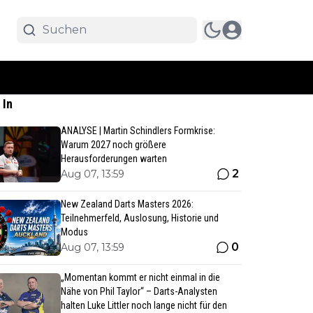
 In
ANALYSE | Martin Schindlers Formkrise:
Warum 2027 noch größere
Herausforderungen warten
2
Aug 07, 13:59
New Zealand Darts Masters 2026:
Teilnehmerfeld, Auslosung, Historie und
Modus
0
Aug 07, 13:59
„Momentan kommt er nicht einmal in die
Nähe von Phil Taylor“ – Darts-Analysten
halten Luke Littler noch lange nicht für den