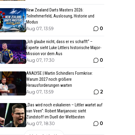
New Zealand Darts Masters 2026:
Teilnehmerfeld, Auslosung, Historie und
Modus
0
Aug 07, 13:59
„Ich glaube nicht, dass er es schafft“ –
Experte sieht Luke Littlers historische Major-
Mission vor dem Aus
0
Aug 07, 17:30
ANALYSE | Martin Schindlers Formkrise:
Warum 2027 noch größere
Herausforderungen warten
2
Aug 07, 13:59
„Das wird noch eskalieren – Littler wartet auf
van Veen“: Robert Marijanovic sieht
Zündstoff im Duell der Weltbesten
0
Aug 07, 18:30