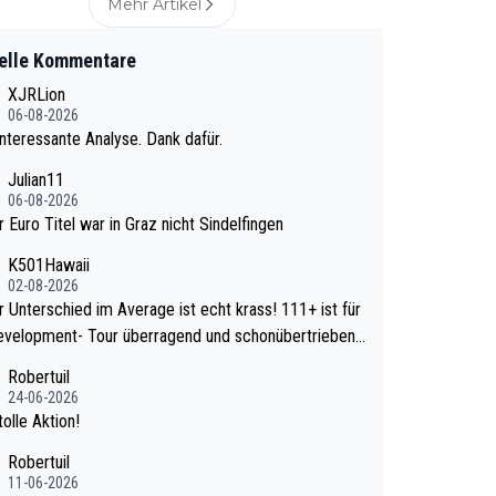
Mehr Artikel
elle Kommentare
XJRLion
06-08-2026
nteressante Analyse. Dank dafür.
Julian11
06-08-2026
r Euro Titel war in Graz nicht Sindelfingen
K501Hawaii
02-08-2026
Unterschied im Average ist echt krass! 111+ ist für
evelopment- Tour überragend und schonübertrieben
wa
Robertuil
e mal 40+ erst recht. Da gewinnst keinen Blume
24-06-2026
a noch krasser wie ein Pokalspiel eines Kreisligi
olle Aktion!
vs einem Bundesligisten.
Robertuil
11-06-2026