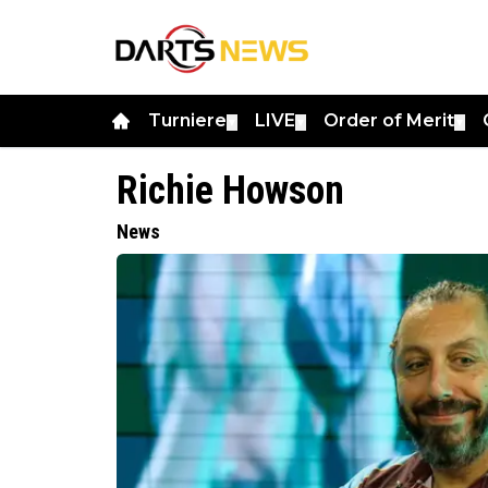
Turniere
LIVE
Order of Merit
▼
▼
▼
Richie Howson
News