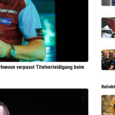
 Howson verpasst Titelverteidigung beim
Belieb