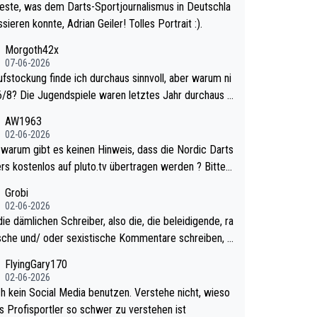
este, was dem Darts-Sportjournalismus in Deutschla
sieren konnte, Adrian Geiler! Tolles Portrait :).
Morgoth42x
07-06-2026
ufstockung finde ich durchaus sinnvoll, aber warum ni
n letztes Jahr durchaus s
urzweilig und besser anzuschauen, als manch Erwach
AW1963
tchell Lawrie als Nummer 1 de
02-06-2026
 eh qualifiziert. Somit ändert die automatische Qualifi
ts
es Weltmeisters erstmal nichts. Ich denke sie woll
rs kostenlos auf pluto.tv übertragen werden ? Bitte
mit für nächstes Jahr vorsorgen, denn da ist er alt ge
tikel aktualisieren, danke!
Grobi
ür die PDC und wird wohl wenig WDF Turniere spiele
02-06-2026
s war bei Archie Self letztes Jahr der Fall. Er musste
ie dämlichen Schreiber, also die, die beleidigende, ra
mtierender Weltmeister durch den Qualifier und ich gla
ische und/ oder sexistische Kommentare schreiben, d
aum, dass Mitchel sich das (in Vegas) antun würde, w
lten das einfach mal bleiben lassen. Sollten besser m
FlyingGary170
r doch eigentlich die PDC-WM als Ziel hat.
 eigenes Leben in den Griff kriegen. Nur eins wundert
02-06-2026
 Luke Littler war doch neulich erst derjenige, der übe
ch kein Social Media benutzen. Verstehe nicht, wieso
ial Media GvV provoziert hat. Und Littlers Mutter schi
ls Profisportler so schwer zu verstehen ist