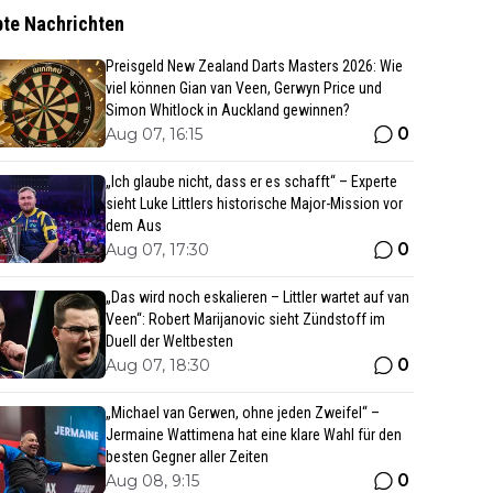
bte Nachrichten
Preisgeld New Zealand Darts Masters 2026: Wie
viel können Gian van Veen, Gerwyn Price und
Simon Whitlock in Auckland gewinnen?
0
Aug 07, 16:15
„Ich glaube nicht, dass er es schafft“ – Experte
sieht Luke Littlers historische Major-Mission vor
dem Aus
0
Aug 07, 17:30
„Das wird noch eskalieren – Littler wartet auf van
Veen“: Robert Marijanovic sieht Zündstoff im
Duell der Weltbesten
0
Aug 07, 18:30
„Michael van Gerwen, ohne jeden Zweifel“ –
Jermaine Wattimena hat eine klare Wahl für den
besten Gegner aller Zeiten
0
Aug 08, 9:15