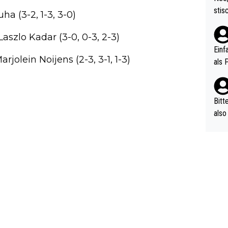
urch
stis
ha (3-2, 1-3, 3-0)
(in 
ten 
als Z
nes 
Laszlo Kadar (3-0, 0-3, 2-3)
ttle
Einf
jolein Noijens (2-3, 3-1, 1-3)
vV p
als 
n Ri
ehle
Bitt
also
ung,
werd
aube
sych
d di
e ma
n…