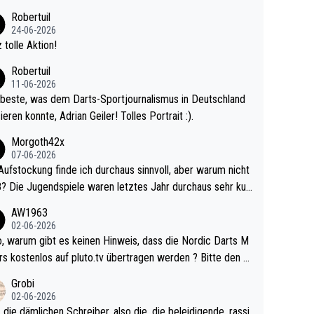
 Ave dagegen eigentlich schon zu schwach - gerad
Robertuil
st recht. Da gewinnst keinen Blumentopf - ist ja n
24-06-2026
kalspiel eines Kreisligisten vs einem Bu
 tolle Aktion!
ligisten.
Robertuil
11-06-2026
beste, was dem Darts-Sportjournalismus in Deutschland
ieren konnte, Adrian Geiler! Tolles Portrait :).
Morgoth42x
07-06-2026
Aufstockung finde ich durchaus sinnvoll, aber warum nicht
r durchaus sehr kur
lig und besser anzuschauen, als manch Erwachsenenspie
AW1963
02-06-2026
ert. Somit ändert die automatische Qualifikation des Weltm
e Nordic Darts M
mal nichts. Ich denke sie wollen damit für nächste
rs kostenlos auf pluto.tv übertragen werden ? Bitte den A
hr vorsorgen, denn da ist er alt genug für die PDC und wir
el aktualisieren, danke!
Grobi
hl wenig WDF Turniere spielen. Dies war bei Archie Self l
02-06-2026
es Jahr der Fall. Er musste als amtierender Weltmeister d
 die dämlichen Schreiber, also die, die beleidigende, rassi