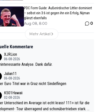
PDC Form Guide: Außerirdischer Littler dominiert
– selbst ein 3:6 ist gegen ihn ein Erfolg, Nijman
glänzt ebenfalls
0
Aug 08, 8:00
Mehr Artikel
uelle Kommentare
XJRLion
06-08-2026
interessante Analyse. Dank dafür.
Julian11
06-08-2026
ter Euro Titel war in Graz nicht Sindelfingen
K501Hawaii
02-08-2026
r Unterschied im Average ist echt krass! 111+ ist für die
lopment- Tour überragend und schonübertrieben stark. U