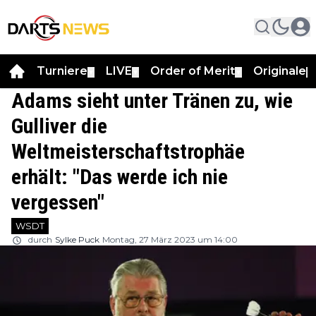
Turniere
LIVE
Order of Merit
Originale
▼
▼
▼
▼
Adams sieht unter Tränen zu, wie
Gulliver die
Weltmeisterschaftstrophäe
erhält: "Das werde ich nie
vergessen"
WSDT
durch
Sylke Puck
Montag, 27 März 2023 um 14:00