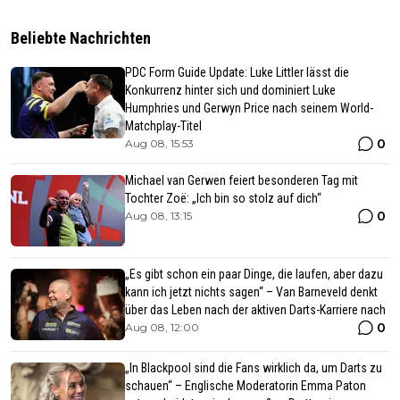
Beliebte Nachrichten
PDC Form Guide Update: Luke Littler lässt die
Konkurrenz hinter sich und dominiert Luke
Humphries und Gerwyn Price nach seinem World-
Matchplay-Titel
0
Aug 08, 15:53
Michael van Gerwen feiert besonderen Tag mit
Tochter Zoë: „Ich bin so stolz auf dich“
0
Aug 08, 13:15
„Es gibt schon ein paar Dinge, die laufen, aber dazu
kann ich jetzt nichts sagen“ – Van Barneveld denkt
über das Leben nach der aktiven Darts-Karriere nach
0
Aug 08, 12:00
„In Blackpool sind die Fans wirklich da, um Darts zu
schauen“ – Englische Moderatorin Emma Paton