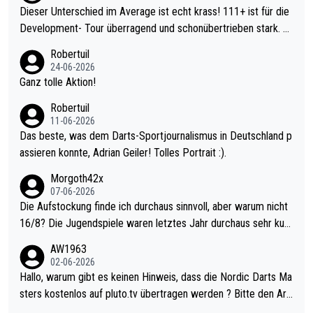
Dieser Unterschied im Average ist echt krass! 111+ ist für die
Development- Tour überragend und schonübertrieben stark. U
nter 60 im Ave dagegen eigentlich schon zu schwach - gerade
Robertuil
mal 40+ erst recht. Da gewinnst keinen Blumentopf - ist ja noc
24-06-2026
h krasser wie ein Pokalspiel eines Kreisligisten vs einem Bund
Ganz tolle Aktion!
esligisten.
Robertuil
11-06-2026
Das beste, was dem Darts-Sportjournalismus in Deutschland p
assieren konnte, Adrian Geiler! Tolles Portrait :).
Morgoth42x
07-06-2026
Die Aufstockung finde ich durchaus sinnvoll, aber warum nicht
16/8? Die Jugendspiele waren letztes Jahr durchaus sehr kurz
weilig und besser anzuschauen, als manch Erwachsenenspiel.
AW1963
Allerdings ist Mitchell Lawrie als Nummer 1 der Welt eh qualifi
02-06-2026
ziert. Somit ändert die automatische Qualifikation des Weltmei
Hallo, warum gibt es keinen Hinweis, dass die Nordic Darts Ma
sters erstmal nichts. Ich denke sie wollen damit für nächstes J
sters kostenlos auf pluto.tv übertragen werden ? Bitte den Arti
ahr vorsorgen, denn da ist er alt genug für die PDC und wird w
kel aktualisieren, danke!