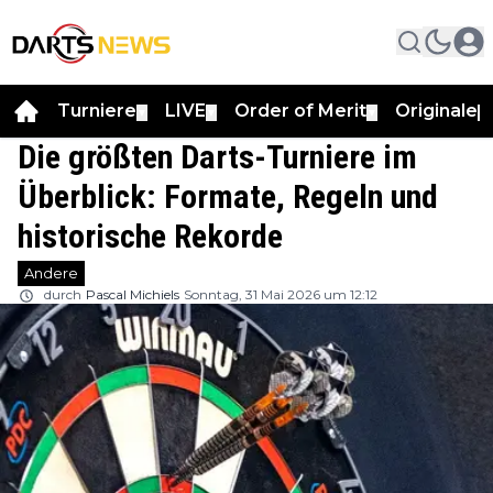
Turniere
LIVE
Order of Merit
Originale
▼
▼
▼
▼
Die größten Darts-Turniere im
Überblick: Formate, Regeln und
historische Rekorde
Andere
durch
Pascal Michiels
Sonntag, 31 Mai 2026 um 12:12