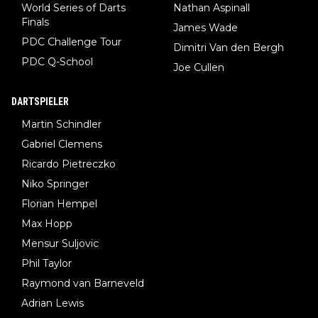
World Series of Darts
Nathan Aspinall
Finals
James Wade
PDC Challenge Tour
Dimitri Van den Bergh
PDC Q-School
Joe Cullen
DARTSPIELER
Martin Schindler
Gabriel Clemens
Ricardo Pietreczko
Niko Springer
Florian Hempel
Max Hopp
Mensur Suljovic
Phil Taylor
Raymond van Barneveld
Adrian Lewis