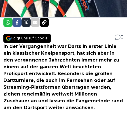
0
Folgt uns auf Google!
In der Vergangenheit war Darts in erster Linie
ein klassischer Kneipensport, hat sich aber in
den vergangenen Jahrzehnten immer mehr zu
einem auf der ganzen Welt beachteten
Profisport entwickelt. Besonders die großen
Dartturniere, die auch im Fernsehen oder auf
Streaming-Plattformen übertragen werden,
ziehen regelmäßig weltweit Millionen
Zuschauer an und lassen die Fangemeinde rund
um den Dartsport weiter anwachsen.