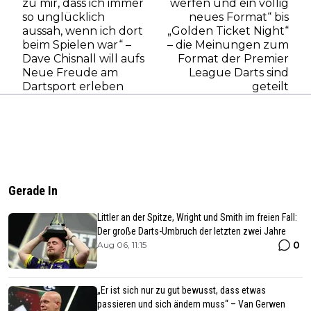
zu mir, dass ich immer
werfen und ein völlig
so unglücklich
neues Format“ bis
aussah, wenn ich dort
„Golden Ticket Night“
beim Spielen war“ –
– die Meinungen zum
Dave Chisnall will aufs
Format der Premier
Neue Freude am
League Darts sind
Dartsport erleben
geteilt
Gerade In
Littler an der Spitze, Wright und Smith im freien Fall:
Der große Darts-Umbruch der letzten zwei Jahre
0
Aug 06, 11:15
„Er ist sich nur zu gut bewusst, dass etwas
passieren und sich ändern muss“ – Van Gerwen