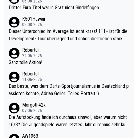
06-08-2026
Dritter Euro Titel war in Graz nicht Sindelfingen
K501Hawaii
02-08-2026
Dieser Unterschied im Average ist echt krass! 111+ ist für die
Development- Tour überragend und schonübertrieben stark. U
nter 60 im Ave dagegen eigentlich schon zu schwach - gerade
Robertuil
mal 40+ erst recht. Da gewinnst keinen Blumentopf - ist ja noc
24-06-2026
h krasser wie ein Pokalspiel eines Kreisligisten vs einem Bund
Ganz tolle Aktion!
esligisten.
Robertuil
11-06-2026
Das beste, was dem Darts-Sportjournalismus in Deutschland p
assieren konnte, Adrian Geiler! Tolles Portrait :).
Morgoth42x
07-06-2026
Die Aufstockung finde ich durchaus sinnvoll, aber warum nicht
16/8? Die Jugendspiele waren letztes Jahr durchaus sehr kurz
weilig und besser anzuschauen, als manch Erwachsenenspiel.
AW1963