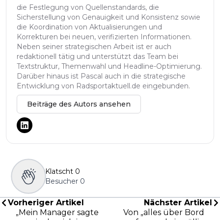
die Festlegung von Quellenstandards, die
Sicherstellung von Genauigkeit und Konsistenz sowie
die Koordination von Aktualisierungen und
Korrekturen bei neuen, verifizierten Informationen.
Neben seiner strategischen Arbeit ist er auch
redaktionell tätig und unterstützt das Team bei
Textstruktur, Themenwahl und Headline-Optimierung.
Darüber hinaus ist Pascal auch in die strategische
Entwicklung von Radsportaktuell.de eingebunden.
Beiträge des Autors ansehen
Klatscht
0
Besucher
0
Vorheriger Artikel
Nächster Artikel
„Mein Manager sagte
Von „alles über Bord