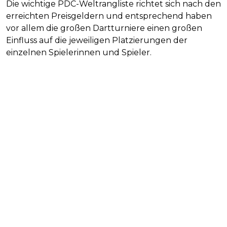
Die wichtige PDC-Weltrangliste richtet sich nach den
erreichten Preisgeldern und entsprechend haben
vor allem die großen Dartturniere einen großen
Einfluss auf die jeweiligen Platzierungen der
einzelnen Spielerinnen und Spieler.