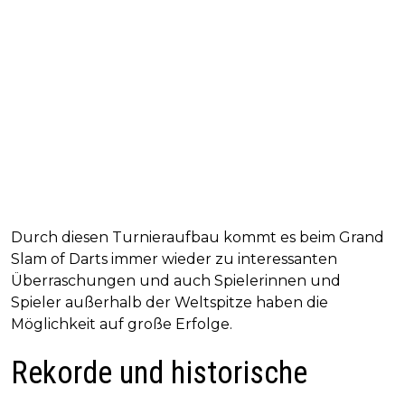
Durch diesen Turnieraufbau kommt es beim Grand
Slam of Darts immer wieder zu interessanten
Überraschungen und auch Spielerinnen und
Spieler außerhalb der Weltspitze haben die
Möglichkeit auf große Erfolge.
Rekorde und historische