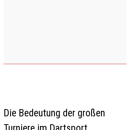
Die Bedeutung der großen
Turniere im Dartsport