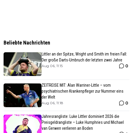
Beliebte Nachrichten
Littler an der Spitze, Wright und Smith im freien Fall:
Der große Darts-Umbruch der letzten zwei Jahre
0
Aug 06, 11:15
ZEITREISE MIT: Alan Warriner-Little – vom
psychiatrischen Krankenpfleger zur Nummer eins
der Welt
0
Aug 06, 11:18
Jahresrangliste: Luke Littler dominiert 2026 die
Preisgeldrangliste – Luke Humphries und Michael
van Gerwen verlieren an Boden