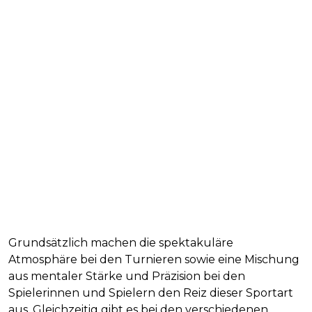
Grundsätzlich machen die spektakuläre
Atmosphäre bei den Turnieren sowie eine Mischung
aus mentaler Stärke und Präzision bei den
Spielerinnen und Spielern den Reiz dieser Sportart
aus. Gleichzeitig gibt es bei den verschiedenen