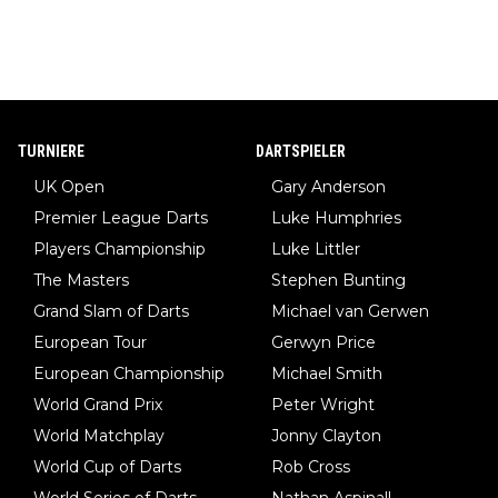
TURNIERE
DARTSPIELER
UK Open
Gary Anderson
Premier League Darts
Luke Humphries
Players Championship
Luke Littler
The Masters
Stephen Bunting
Grand Slam of Darts
Michael van Gerwen
European Tour
Gerwyn Price
European Championship
Michael Smith
World Grand Prix
Peter Wright
World Matchplay
Jonny Clayton
World Cup of Darts
Rob Cross
World Series of Darts
Nathan Aspinall