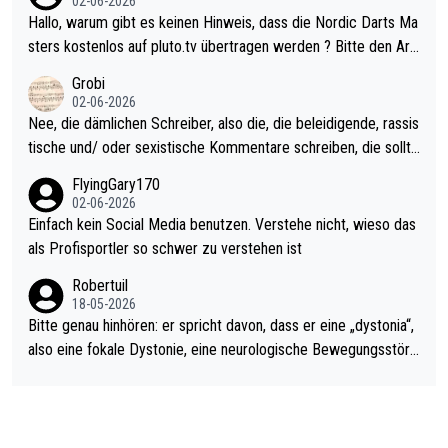
02-06-2026
ziert. Somit ändert die automatische Qualifikation des Weltmei
Hallo, warum gibt es keinen Hinweis, dass die Nordic Darts Ma
sters erstmal nichts. Ich denke sie wollen damit für nächstes J
sters kostenlos auf pluto.tv übertragen werden ? Bitte den Arti
ahr vorsorgen, denn da ist er alt genug für die PDC und wird w
kel aktualisieren, danke!
Grobi
ohl wenig WDF Turniere spielen. Dies war bei Archie Self letzt
02-06-2026
es Jahr der Fall. Er musste als amtierender Weltmeister durch
Nee, die dämlichen Schreiber, also die, die beleidigende, rassis
den Qualifier und ich glaube kaum, dass Mitchel sich das (in Ve
tische und/ oder sexistische Kommentare schreiben, die sollte
gas) antun würde, wenn er doch eigentlich die PDC-WM als Zi
n das einfach mal bleiben lassen. Sollten besser mal ihr eigene
FlyingGary170
el hat.
s Leben in den Griff kriegen. Nur eins wundert mich: Luke Little
02-06-2026
r war doch neulich erst derjenige, der über Social Media GvV p
Einfach kein Social Media benutzen. Verstehe nicht, wieso das
rovoziert hat. Und Littlers Mutter schießt öfters mal gegen Ric
als Profisportler so schwer zu verstehen ist
ardo Pietreczko auf Social Media. Hmmmm. Finde den Fehler!
Robertuil
18-05-2026
Bitte genau hinhören: er spricht davon, dass er eine „dystonia“,
also eine fokale Dystonie, eine neurologische Bewegungsstöru
ng, bei der unkontrolliert Bewegungen und Krämpfe erzeugt w
erden, im Arm hat. Und, dass Medikamente ihm helfen! Ich glau
be immer noch, dass sehr viele der Dartits-Fälle fälschlich psy
chologisiert werden und eigentlich fokale Dystonien sind. Und