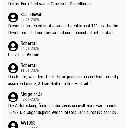
Dritter Euro Titel war in Graz nicht Sindelfingen
K501Hawaii
02-08-2026
Dieser Unterschied im Average ist echt krass! 111+ ist für die
Development- Tour überragend und schonübertrieben stark. U
nter 60 im Ave dagegen eigentlich schon zu schwach - gerade
Robertuil
mal 40+ erst recht. Da gewinnst keinen Blumentopf - ist ja noc
24-06-2026
h krasser wie ein Pokalspiel eines Kreisligisten vs einem Bund
Ganz tolle Aktion!
esligisten.
Robertuil
11-06-2026
Das beste, was dem Darts-Sportjournalismus in Deutschland p
assieren konnte, Adrian Geiler! Tolles Portrait :).
Morgoth42x
07-06-2026
Die Aufstockung finde ich durchaus sinnvoll, aber warum nicht
16/8? Die Jugendspiele waren letztes Jahr durchaus sehr kurz
weilig und besser anzuschauen, als manch Erwachsenenspiel.
AW1963
Allerdings ist Mitchell Lawrie als Nummer 1 der Welt eh qualifi