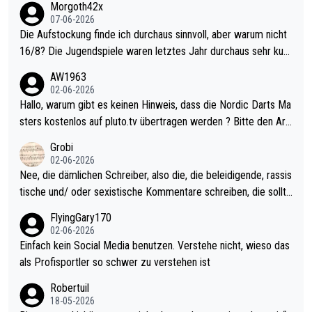
Morgoth42x
07-06-2026
Die Aufstockung finde ich durchaus sinnvoll, aber warum nicht
16/8? Die Jugendspiele waren letztes Jahr durchaus sehr kurz
weilig und besser anzuschauen, als manch Erwachsenenspiel.
AW1963
Allerdings ist Mitchell Lawrie als Nummer 1 der Welt eh qualifi
02-06-2026
ziert. Somit ändert die automatische Qualifikation des Weltmei
Hallo, warum gibt es keinen Hinweis, dass die Nordic Darts Ma
sters erstmal nichts. Ich denke sie wollen damit für nächstes J
sters kostenlos auf pluto.tv übertragen werden ? Bitte den Arti
ahr vorsorgen, denn da ist er alt genug für die PDC und wird w
kel aktualisieren, danke!
Grobi
ohl wenig WDF Turniere spielen. Dies war bei Archie Self letzt
02-06-2026
es Jahr der Fall. Er musste als amtierender Weltmeister durch
Nee, die dämlichen Schreiber, also die, die beleidigende, rassis
den Qualifier und ich glaube kaum, dass Mitchel sich das (in Ve
tische und/ oder sexistische Kommentare schreiben, die sollte
gas) antun würde, wenn er doch eigentlich die PDC-WM als Zi
n das einfach mal bleiben lassen. Sollten besser mal ihr eigene
FlyingGary170
el hat.
s Leben in den Griff kriegen. Nur eins wundert mich: Luke Little
02-06-2026
r war doch neulich erst derjenige, der über Social Media GvV p
Einfach kein Social Media benutzen. Verstehe nicht, wieso das
rovoziert hat. Und Littlers Mutter schießt öfters mal gegen Ric
als Profisportler so schwer zu verstehen ist
ardo Pietreczko auf Social Media. Hmmmm. Finde den Fehler!
Robertuil
18-05-2026