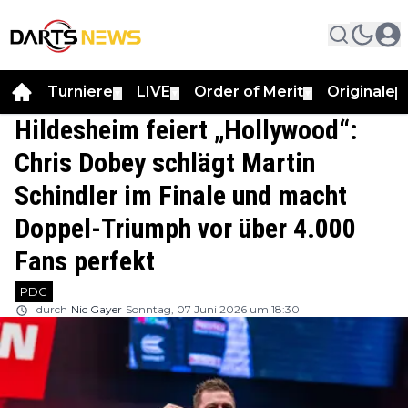
Turniere
LIVE
Order of Merit
Originale
▼
▼
▼
▼
Hildesheim feiert „Hollywood“:
Chris Dobey schlägt Martin
Schindler im Finale und macht
Doppel-Triumph vor über 4.000
Fans perfekt
PDC
durch
Nic Gayer
Sonntag, 07 Juni 2026 um 18:30