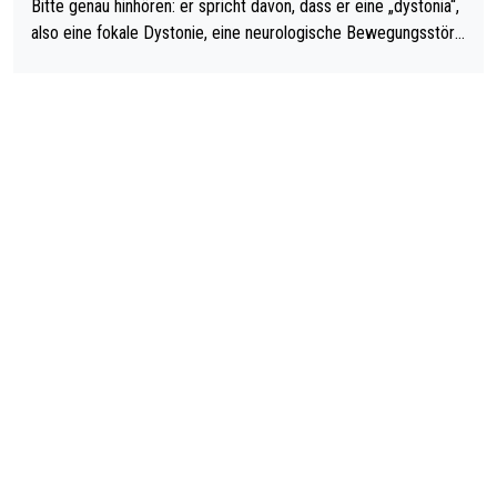
Bitte genau hinhören: er spricht davon, dass er eine „dystonia“,
also eine fokale Dystonie, eine neurologische Bewegungsstöru
ng, bei der unkontrolliert Bewegungen und Krämpfe erzeugt w
erden, im Arm hat. Und, dass Medikamente ihm helfen! Ich glau
be immer noch, dass sehr viele der Dartits-Fälle fälschlich psy
chologisiert werden und eigentlich fokale Dystonien sind. Und
diese könnten teils wirksam behandelt werden! Dafür müsste
man nur zum Neurologen und nicht zum Mentaltrainer gehen…