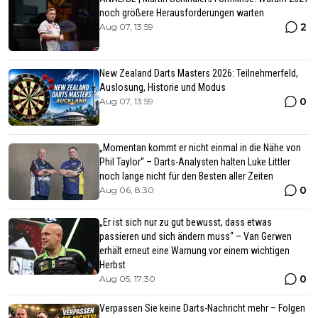
noch größere Herausforderungen warten
2
Aug 07, 13:59
New Zealand Darts Masters 2026: Teilnehmerfeld,
Auslosung, Historie und Modus
0
Aug 07, 13:59
„Momentan kommt er nicht einmal in die Nähe von
Phil Taylor“ – Darts-Analysten halten Luke Littler
noch lange nicht für den Besten aller Zeiten
0
Aug 06, 8:30
„Er ist sich nur zu gut bewusst, dass etwas
passieren und sich ändern muss“ – Van Gerwen
erhält erneut eine Warnung vor einem wichtigen
Herbst
0
Aug 05, 17:30
Verpassen Sie keine Darts-Nachricht mehr – Folgen