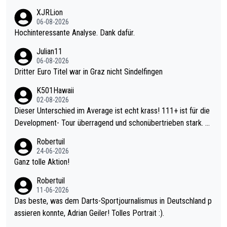
XJRLion
06-08-2026
Hochinteressante Analyse. Dank dafür.
Julian11
06-08-2026
Dritter Euro Titel war in Graz nicht Sindelfingen
K501Hawaii
02-08-2026
Dieser Unterschied im Average ist echt krass! 111+ ist für die
Development- Tour überragend und schonübertrieben stark. U
nter 60 im Ave dagegen eigentlich schon zu schwach - gerade
Robertuil
mal 40+ erst recht. Da gewinnst keinen Blumentopf - ist ja noc
24-06-2026
h krasser wie ein Pokalspiel eines Kreisligisten vs einem Bund
Ganz tolle Aktion!
esligisten.
Robertuil
11-06-2026
Das beste, was dem Darts-Sportjournalismus in Deutschland p
assieren konnte, Adrian Geiler! Tolles Portrait :).