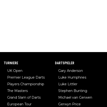
TURNIERE
DARTSPIELER
UK Open
Gary Anderson
Premier League Darts
Luke Humphries
Players Championship
Luke Littler
The Masters
Stephen Bunting
Grand Slam of Darts
Michael van Gerwen
European Tour
Gerwyn Price