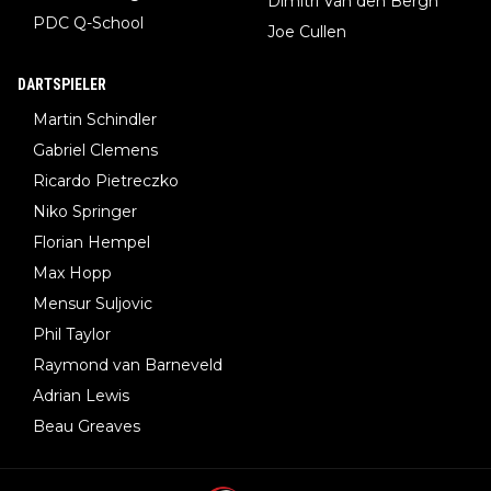
Dimitri Van den Bergh
PDC Q-School
Joe Cullen
DARTSPIELER
Martin Schindler
Gabriel Clemens
Ricardo Pietreczko
Niko Springer
Florian Hempel
Max Hopp
Mensur Suljovic
Phil Taylor
Raymond van Barneveld
Adrian Lewis
Beau Greaves