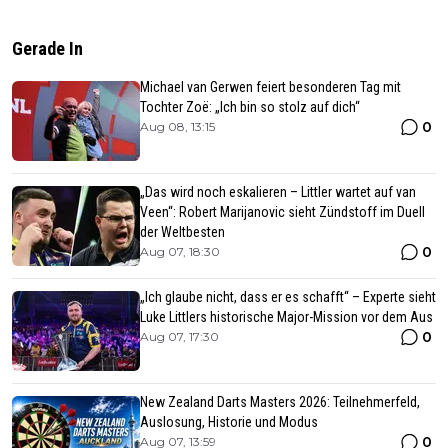
Gerade In
Michael van Gerwen feiert besonderen Tag mit
Tochter Zoë: „Ich bin so stolz auf dich“
0
Aug 08, 13:15
„Das wird noch eskalieren – Littler wartet auf van
Veen“: Robert Marijanovic sieht Zündstoff im Duell
der Weltbesten
0
Aug 07, 18:30
„Ich glaube nicht, dass er es schafft“ – Experte sieht
Luke Littlers historische Major-Mission vor dem Aus
0
Aug 07, 17:30
New Zealand Darts Masters 2026: Teilnehmerfeld,
Auslosung, Historie und Modus
0
Aug 07, 13:59