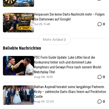
Verpassen Sie keine Darts-Nachricht mehr – Folgen
Sie Dartsnews auf Google!
0
Jul 25, 11:48
Mehr Artikel
Beliebte Nachrichten
PDC Form Guide Update: Luke Littler lässt die
Konkurrenz hinter sich und dominiert Luke
Humphries und Gerwyn Price nach seinem World-
Matchplay-Titel
0
Aug 08, 15:53
Nathan Aspinall heiratet seine langjährige Partnerin
Kirsty – zahlreiche Darts-Stars feiern auf Peckforton
Castle
0
Aug 09, 12:00