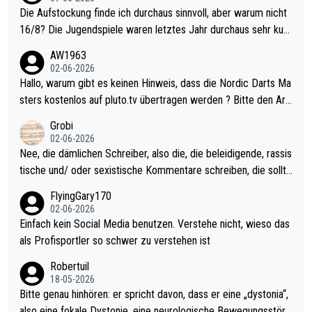
Die Aufstockung finde ich durchaus sinnvoll, aber warum nicht
16/8? Die Jugendspiele waren letztes Jahr durchaus sehr kurz
weilig und besser anzuschauen, als manch Erwachsenenspiel.
AW1963
Allerdings ist Mitchell Lawrie als Nummer 1 der Welt eh qualifi
02-06-2026
ziert. Somit ändert die automatische Qualifikation des Weltmei
Hallo, warum gibt es keinen Hinweis, dass die Nordic Darts Ma
sters erstmal nichts. Ich denke sie wollen damit für nächstes J
sters kostenlos auf pluto.tv übertragen werden ? Bitte den Arti
ahr vorsorgen, denn da ist er alt genug für die PDC und wird w
kel aktualisieren, danke!
Grobi
ohl wenig WDF Turniere spielen. Dies war bei Archie Self letzt
02-06-2026
es Jahr der Fall. Er musste als amtierender Weltmeister durch
Nee, die dämlichen Schreiber, also die, die beleidigende, rassis
den Qualifier und ich glaube kaum, dass Mitchel sich das (in Ve
tische und/ oder sexistische Kommentare schreiben, die sollte
gas) antun würde, wenn er doch eigentlich die PDC-WM als Zi
n das einfach mal bleiben lassen. Sollten besser mal ihr eigene
FlyingGary170
el hat.
s Leben in den Griff kriegen. Nur eins wundert mich: Luke Little
02-06-2026
r war doch neulich erst derjenige, der über Social Media GvV p
Einfach kein Social Media benutzen. Verstehe nicht, wieso das
rovoziert hat. Und Littlers Mutter schießt öfters mal gegen Ric
als Profisportler so schwer zu verstehen ist
ardo Pietreczko auf Social Media. Hmmmm. Finde den Fehler!
Robertuil
18-05-2026
Bitte genau hinhören: er spricht davon, dass er eine „dystonia“,
also eine fokale Dystonie, eine neurologische Bewegungsstöru