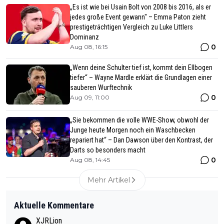
„Es ist wie bei Usain Bolt von 2008 bis 2016, als er
jedes große Event gewann" – Emma Paton zieht
prestigeträchtigen Vergleich zu Luke Littlers
Dominanz
0
Aug 08, 16:15
„Wenn deine Schulter tief ist, kommt dein Ellbogen
tiefer“ – Wayne Mardle erklärt die Grundlagen einer
sauberen Wurftechnik
0
Aug 09, 11:00
„Sie bekommen die volle WWE-Show, obwohl der
Junge heute Morgen noch ein Waschbecken
repariert hat“ – Dan Dawson über den Kontrast, der
Darts so besonders macht
0
Aug 08, 14:45
Mehr Artikel
Aktuelle Kommentare
XJRLion