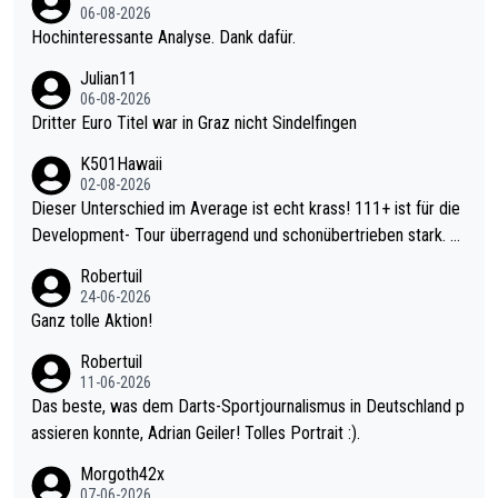
06-08-2026
Hochinteressante Analyse. Dank dafür.
Julian11
06-08-2026
Dritter Euro Titel war in Graz nicht Sindelfingen
K501Hawaii
02-08-2026
Dieser Unterschied im Average ist echt krass! 111+ ist für die
Development- Tour überragend und schonübertrieben stark. U
nter 60 im Ave dagegen eigentlich schon zu schwach - gerade
Robertuil
mal 40+ erst recht. Da gewinnst keinen Blumentopf - ist ja noc
24-06-2026
h krasser wie ein Pokalspiel eines Kreisligisten vs einem Bund
Ganz tolle Aktion!
esligisten.
Robertuil
11-06-2026
Das beste, was dem Darts-Sportjournalismus in Deutschland p
assieren konnte, Adrian Geiler! Tolles Portrait :).
Morgoth42x
07-06-2026