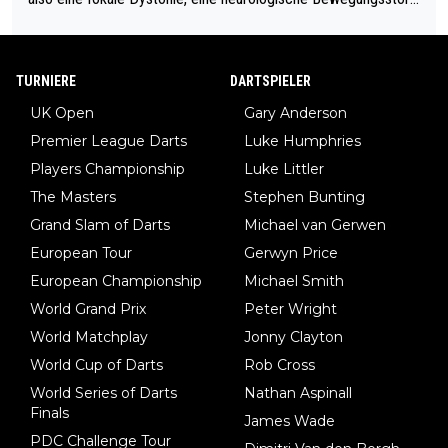
ng, bei der unkontrolliert Bewegungen und Krämpfe erzeugt w
erden, im Arm hat. Und, dass Medikamente ihm helfen! Ich glau
be immer noch, dass sehr viele der Dartits-Fälle fälschlich psy
TURNIERE
DARTSPIELER
chologisiert werden und eigentlich fokale Dystonien sind. Und
UK Open
Gary Anderson
diese könnten teils wirksam behandelt werden! Dafür müsste
Premier League Darts
Luke Humphries
man nur zum Neurologen und nicht zum Mentaltrainer gehen…
Players Championship
Luke Littler
The Masters
Stephen Bunting
Grand Slam of Darts
Michael van Gerwen
European Tour
Gerwyn Price
European Championship
Michael Smith
World Grand Prix
Peter Wright
World Matchplay
Jonny Clayton
World Cup of Darts
Rob Cross
World Series of Darts
Nathan Aspinall
Finals
James Wade
PDC Challenge Tour