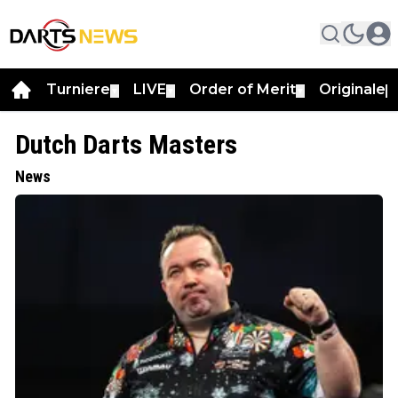
Turniere
LIVE
Order of Merit
Originale
▼
▼
▼
▼
Dutch Darts Masters
News