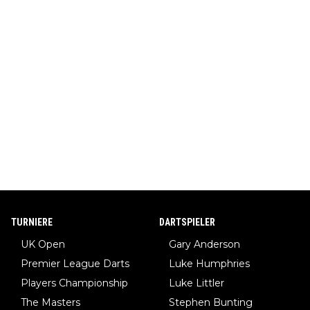
TURNIERE
DARTSPIELER
UK Open
Gary Anderson
Premier League Darts
Luke Humphries
Players Championship
Luke Littler
The Masters
Stephen Bunting