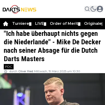
Turniere
LIVE
Order of Merit
Originale
▼
▼
▼
▼
"Ich habe überhaupt nichts gegen
die Niederlande" - Mike De Decker
nach seiner Absage für die Dutch
Darts Masters
PDC
durch
Oliver Ried
Mittwoch, 19 März 2025 um 10:30