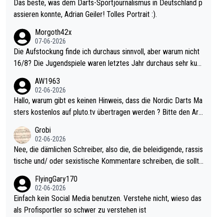
Das beste, was dem Darts-Sportjournalismus in Deutschland p
assieren konnte, Adrian Geiler! Tolles Portrait :).
Morgoth42x
07-06-2026
Die Aufstockung finde ich durchaus sinnvoll, aber warum nicht
16/8? Die Jugendspiele waren letztes Jahr durchaus sehr kurz
weilig und besser anzuschauen, als manch Erwachsenenspiel.
AW1963
Allerdings ist Mitchell Lawrie als Nummer 1 der Welt eh qualifi
02-06-2026
ziert. Somit ändert die automatische Qualifikation des Weltmei
Hallo, warum gibt es keinen Hinweis, dass die Nordic Darts Ma
sters erstmal nichts. Ich denke sie wollen damit für nächstes J
sters kostenlos auf pluto.tv übertragen werden ? Bitte den Arti
ahr vorsorgen, denn da ist er alt genug für die PDC und wird w
kel aktualisieren, danke!
Grobi
ohl wenig WDF Turniere spielen. Dies war bei Archie Self letzt
02-06-2026
es Jahr der Fall. Er musste als amtierender Weltmeister durch
Nee, die dämlichen Schreiber, also die, die beleidigende, rassis
den Qualifier und ich glaube kaum, dass Mitchel sich das (in Ve
tische und/ oder sexistische Kommentare schreiben, die sollte
gas) antun würde, wenn er doch eigentlich die PDC-WM als Zi
n das einfach mal bleiben lassen. Sollten besser mal ihr eigene
FlyingGary170
el hat.
s Leben in den Griff kriegen. Nur eins wundert mich: Luke Little
02-06-2026
r war doch neulich erst derjenige, der über Social Media GvV p
Einfach kein Social Media benutzen. Verstehe nicht, wieso das
rovoziert hat. Und Littlers Mutter schießt öfters mal gegen Ric
als Profisportler so schwer zu verstehen ist