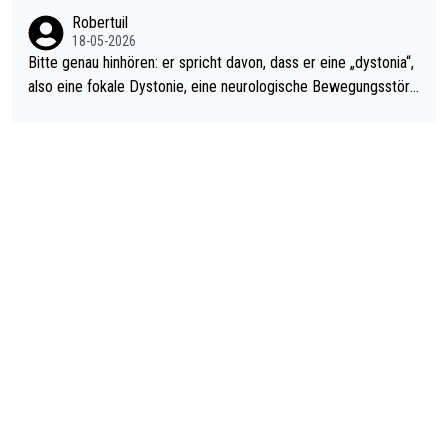
ardo Pietreczko auf Social Media. Hmmmm. Finde den Fehler!
Robertuil
18-05-2026
Bitte genau hinhören: er spricht davon, dass er eine „dystonia“,
also eine fokale Dystonie, eine neurologische Bewegungsstöru
ng, bei der unkontrolliert Bewegungen und Krämpfe erzeugt w
erden, im Arm hat. Und, dass Medikamente ihm helfen! Ich glau
be immer noch, dass sehr viele der Dartits-Fälle fälschlich psy
chologisiert werden und eigentlich fokale Dystonien sind. Und
diese könnten teils wirksam behandelt werden! Dafür müsste
man nur zum Neurologen und nicht zum Mentaltrainer gehen…