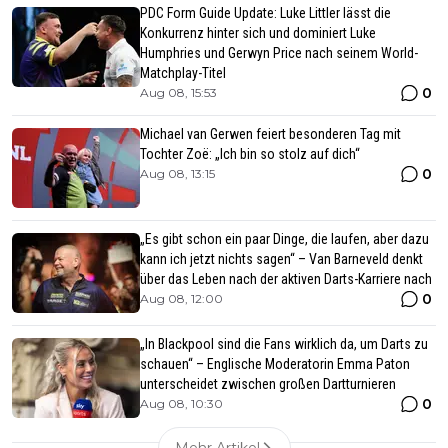
PDC Form Guide Update: Luke Littler lässt die
Konkurrenz hinter sich und dominiert Luke
Humphries und Gerwyn Price nach seinem World-
Matchplay-Titel
0
Aug 08, 15:53
Michael van Gerwen feiert besonderen Tag mit
Tochter Zoë: „Ich bin so stolz auf dich“
0
Aug 08, 13:15
„Es gibt schon ein paar Dinge, die laufen, aber dazu
kann ich jetzt nichts sagen“ – Van Barneveld denkt
über das Leben nach der aktiven Darts-Karriere nach
0
Aug 08, 12:00
„In Blackpool sind die Fans wirklich da, um Darts zu
schauen“ – Englische Moderatorin Emma Paton
unterscheidet zwischen großen Dartturnieren
0
Aug 08, 10:30
Mehr Artikel