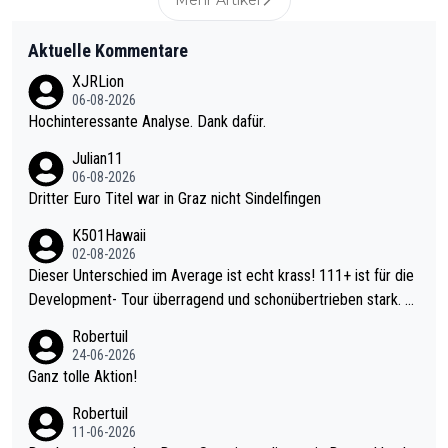
Aktuelle Kommentare
XJRLion
06-08-2026
Hochinteressante Analyse. Dank dafür.
Julian11
06-08-2026
Dritter Euro Titel war in Graz nicht Sindelfingen
K501Hawaii
02-08-2026
Dieser Unterschied im Average ist echt krass! 111+ ist für die
Development- Tour überragend und schonübertrieben stark. U
nter 60 im Ave dagegen eigentlich schon zu schwach - gerade
Robertuil
mal 40+ erst recht. Da gewinnst keinen Blumentopf - ist ja noc
24-06-2026
h krasser wie ein Pokalspiel eines Kreisligisten vs einem Bund
Ganz tolle Aktion!
esligisten.
Robertuil
11-06-2026