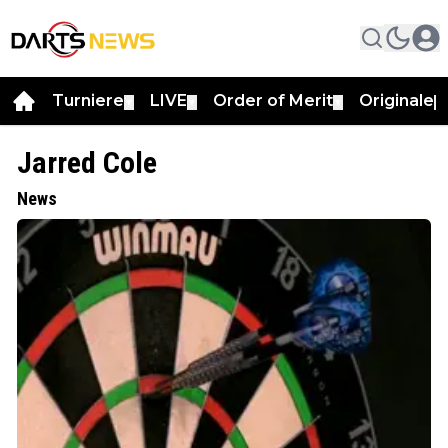
Turniere
LIVE
Order of Merit
Originale
▼
▼
▼
▼
Jarred Cole
News