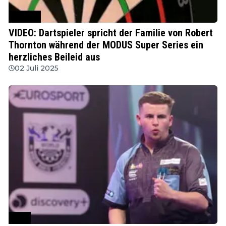
MODUS
VIDEO: Dartspieler spricht der Familie von Robert
Thornton während der MODUS Super Series ein
herzliches Beileid aus
02 Juli 2025
PDC