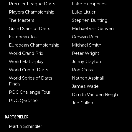
Premier League Darts
Luke Humphries
man nur zum Neurologen und nicht zum Mentaltrainer gehen…
Players Championship
Luke Littler
The Masters
Stephen Bunting
Grand Slam of Darts
Michael van Gerwen
European Tour
Gerwyn Price
European Championship
Michael Smith
World Grand Prix
Peter Wright
World Matchplay
Jonny Clayton
World Cup of Darts
Rob Cross
World Series of Darts
Nathan Aspinall
Finals
James Wade
PDC Challenge Tour
Dimitri Van den Bergh
PDC Q-School
Joe Cullen
DARTSPIELER
Martin Schindler